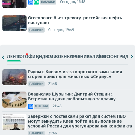
Сегодня, 16:18
ПАБЛИКИ
Greenpeace бьет тревогу. российская нефть
наступает
Сегодня, 19:49
ПАБЛИКИ
ЛЕНТА
ТОП
ОФИЦ.
ВИДЕО
СМИ
ВОЕНКОРЫ
МНЕНИЯ
ПАБЛИКИ
ФОТО
ЛОНГРИДЫ
Рядом с Киевом из-за короткого замыкания
сгорел приют для животных «Сириус»
21:48
ПАБЛИКИ
Владислав Шурыгин: Дмитрий Стешин :.
Встретил на днях любопытную заплачку
21:48
МНЕНИЯ
Задержки с поставками ракет для систем ПВО
могут вынудить Киев пойти на выполнение
условий России для урегулирования конфликта
21:46
ПАБЛИКИ