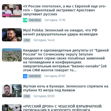
«У России «потолок», а мы с Европой еще ого-
го!» – Одноглазый экстремист Арестович
запугивает русских
Сегодня, 11:35
ПАБЛИКИ
Mysl Polska: Зеленский не ожидал, что РФ
начнёт разрушительные удары возмездия
Сегодня, 14:43
СМИ
Кандидат в одномандатные депутаты от "Единой
России" по Сочинскому округу Затулин
продолжил серию своих похабных заявлений
на телевидении и конференциях
омерзительным интервью "Бизнес-онлайн" (об
этом СМИ многое говорит то...
Сегодня, 07:07
ПАБЛИКИ
Жуткая ночь в бункере. Зеленского спрятали на
глубине 93 метра под Киевом
Сегодня, 02:03
СМИ
«РУССКИЙ ДРОН» С ЧЕШСКОЙ ВЗРЫВЧАТКОЙ:
ПРОВОКАЦИЯ В АЭРОПОРТУ ЛЕЙПЦИГА