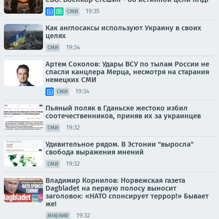
19:35
СМИ
Как англосаксы используют Украину в своих
целях
19:34
СМИ
Артем Соколов: Удары ВСУ по тылам России не
спасли канцлера Мерца, несмотря на старания
немецких СМИ
19:34
СМИ
Пьяный поляк в Гданьске жестоко избил
соотечественников, приняв их за украинцев
19:32
СМИ
Удивительное рядом. В Эстонии "выросла"
свобода выражения мнений
19:32
СМИ
Владимир Корнилов: Норвежская газета
Dagbladet на первую полосу выносит
заголовок: «НАТО спонсирует террор!» Бывает
же!
19:32
МНЕНИЯ