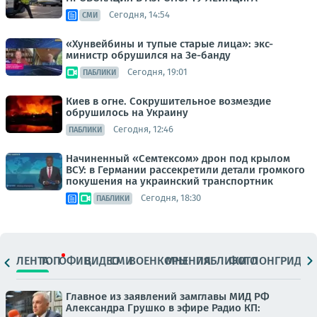
Сегодня, 14:54
СМИ
«Хунвейбины и тупые старые лица»: экс-
министр обрушился на Зе-банду
Сегодня, 19:01
ПАБЛИКИ
Киев в огне. Сокрушительное возмездие
обрушилось на Украину
Сегодня, 12:46
ПАБЛИКИ
Начиненный «Семтексом» дрон под крылом
ВСУ: в Германии рассекретили детали громкого
покушения на украинский транспортник
Сегодня, 18:30
ПАБЛИКИ
ЛЕНТА
ТОП
ОФИЦ.
ВИДЕО
СМИ
ВОЕНКОРЫ
МНЕНИЯ
ПАБЛИКИ
ФОТО
ЛОНГРИДЫ
Главное из заявлений замглавы МИД РФ
Александра Грушко в эфире Радио КП: