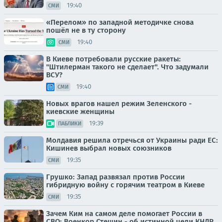
19:40
СМИ
«Перелом» по западной методичке снова
пошёл не в ту сторону
19:40
СМИ
В Киеве потребовали русские ракеты:
"Штилерман такого не сделает". Что задумали
ВСУ?
19:40
СМИ
Новых врагов нашел режим Зеленского -
киевские женщины
19:39
ПАБЛИКИ
Молдавия решила отречься от Украины ради ЕС:
Кишинев выбрал новых союзников
19:35
СМИ
Грушко: Запад развязал против России
гибридную войну с горячим театром в Киеве
19:35
СМИ
Зачем Ким на самом деле помогает России в
СВО: Военкор Стешин - об истинной цели КНДР