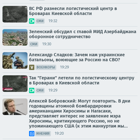
ВС РФ разнесли логистический центр в
Броварах Киевской области
19:32
СМИ
Зеленский обсудил с главой МИД Азербайджана
оборонное сотрудничество
19:30
СМИ
Александр Сладков: Зачем нам украинские
батальоны, воюющие за Россию на СВО?
19:29
ВОЕНКОРЫ
Так "Герани" летели по логистическому центру
в Броварах в Киевской области
19:29
СМИ
Алексей Бобровский: Могут повторить. В дни
годовщины атомной бомбардировки
американцами Хиросимы и Нагасаки,
представляет интерес не заявление мэра
Хиросимы, критикующего Россию, но не
упоминающего США (к этим манкуртам мы...
19:20
МНЕНИЯ