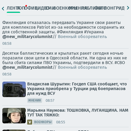
ЛЕНТА
ТОП
ОФИЦ.
ВИДЕО
СМИ
ВОЕНКОРЫ
МНЕНИЯ
ПАБЛИКИ
ФОТО
ЛОНГРИДЫ
Финляндия отказалась передавать Украине свои ракеты
для комплексов Patriot из-за необходимости сохранить их
для собственной защиты. #Финляндия #Украина
@new_militarycolumnist
//
Военный обозреватель
08:58
Десятки баллистических и крылатых ракет сегодня ночью
поразили свои цели в Одесской области. Ни одна из них не
была сбита силами ПВО Украины, подтвердили в ВСУ. #СВО
@new_militarycolumnist
//
Военный обозреватель
08:58
Владислав Шурыгин: Госдеп США сообщает, что
Украина приобрела у Турции ряд боеприпасов
для нужд ВСУ
08:57
МНЕНИЯ
Марьяна Наумова: ТОШКОВКА, ЛУГАНЩИНА. НАМ
ТУТ ТАК ТЯЖКО:
08:55
ВОЕНКОРЫ