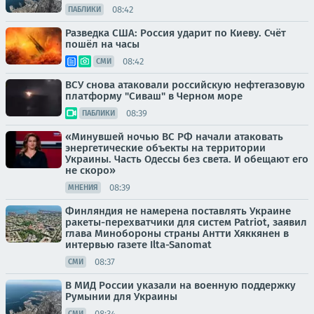
08:42
ПАБЛИКИ
Разведка США: Россия ударит по Киеву. Счёт
пошёл на часы
08:42
СМИ
ВСУ снова атаковали российскую нефтегазовую
платформу "Сиваш" в Черном море
08:39
ПАБЛИКИ
«Минувшей ночью ВС РФ начали атаковать
энергетические объекты на территории
Украины. Часть Одессы без света. И обещают его
не скоро»
08:39
МНЕНИЯ
Финляндия не намерена поставлять Украине
ракеты-перехватчики для систем Patriot, заявил
глава Минобороны страны Антти Хяккянен в
интервью газете Ilta-Sanomat
08:37
СМИ
В МИД России указали на военную поддержку
Румынии для Украины
08:34
СМИ