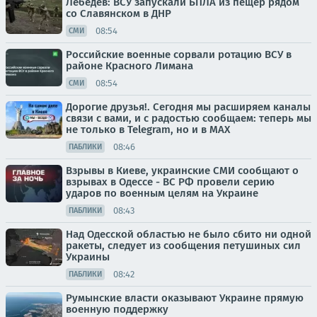
Лебедев: ВСУ запускали БПЛА из пещер рядом
со Славянском в ДНР
08:54
СМИ
Российские военные сорвали ротацию ВСУ в
районе Красного Лимана
08:54
СМИ
Дорогие друзья!. Сегодня мы расширяем каналы
связи с вами, и с радостью сообщаем: теперь мы
не только в Telegram, но и в МАХ
08:46
ПАБЛИКИ
Взрывы в Киеве, украинские СМИ сообщают о
взрывах в Одессе - ВС РФ провели серию
ударов по военным целям на Украине
08:43
ПАБЛИКИ
Над Одесской областью не было сбито ни одной
ракеты, следует из сообщения петушиных сил
Украины
08:42
ПАБЛИКИ
Румынские власти оказывают Украине прямую
военную поддержку