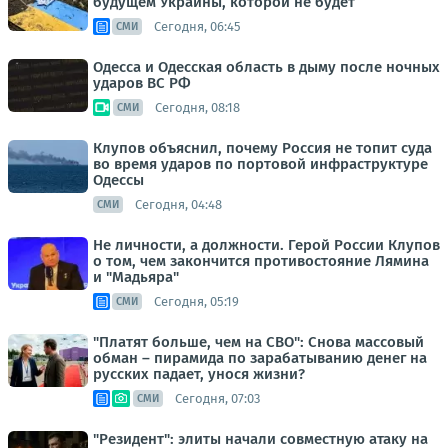
будущем Украины, которой не будет
Сегодня, 06:45
СМИ
Одесса и Одесская область в дыму после ночных
ударов ВС РФ
Сегодня, 08:18
СМИ
Клупов объяснил, почему Россия не топит суда
во время ударов по портовой инфраструктуре
Одессы
Сегодня, 04:48
СМИ
Не личности, а должности. Герой России Клупов
о том, чем закончится противостояние Лямина
и "Мадьяра"
Сегодня, 05:19
СМИ
"Платят больше, чем на СВО": Снова массовый
обман – пирамида по зарабатыванию денег на
русских падает, унося жизни?
Сегодня, 07:03
СМИ
"Резидент": элиты начали совместную атаку на