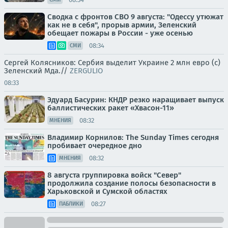
Сводка с фронтов СВО 9 августа: "Одессу утюжат
как не в себя", прорыв армии, Зеленский
обещает пожары в России - уже осенью
08:34
СМИ
Сергей Колясников: Сербия выделит Украине 2 млн евро (с)
Зеленский Мда.//
ZERGULIO
08:33
Эдуард Басурин: КНДР резко наращивает выпуск
баллистических ракет «Хвасон-11»
08:32
МНЕНИЯ
Владимир Корнилов: The Sunday Times сегодня
пробивает очередное дно
08:32
МНЕНИЯ
8 августа группировка войск "Север"
продолжила создание полосы безопасности в
Харьковской и Сумской областях
08:27
ПАБЛИКИ