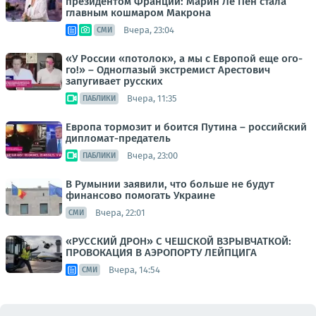
президентом Франции: Марин Ле Пен стала
главным кошмаром Макрона
Вчера, 23:04
СМИ
«У России «потолок», а мы с Европой еще ого-
го!» – Одноглазый экстремист Арестович
запугивает русских
Вчера, 11:35
ПАБЛИКИ
Европа тормозит и боится Путина – российский
дипломат-предатель
Вчера, 23:00
ПАБЛИКИ
В Румынии заявили, что больше не будут
финансово помогать Украине
Вчера, 22:01
СМИ
«РУССКИЙ ДРОН» С ЧЕШСКОЙ ВЗРЫВЧАТКОЙ:
ПРОВОКАЦИЯ В АЭРОПОРТУ ЛЕЙПЦИГА
Вчера, 14:54
СМИ