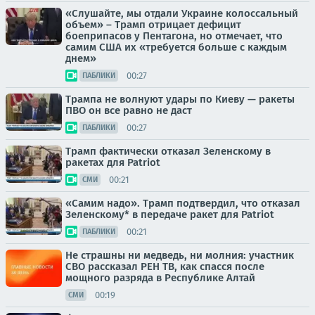
«Слушайте, мы отдали Украине колоссальный
объем» – Трамп отрицает дефицит
боеприпасов у Пентагона, но отмечает, что
самим США их «требуется больше с каждым
днем»
00:27
ПАБЛИКИ
Трампа не волнуют удары по Киеву — ракеты
ПВО он все равно не даст
00:27
ПАБЛИКИ
Трамп фактически отказал Зеленскому в
ракетах для Patriot
00:21
СМИ
«Самим надо». Трамп подтвердил, что отказал
Зеленскому* в передаче ракет для Patriot
00:21
ПАБЛИКИ
Не страшны ни медведь, ни молния: участник
СВО рассказал РЕН ТВ, как спасся после
мощного разряда в Республике Алтай
00:19
СМИ