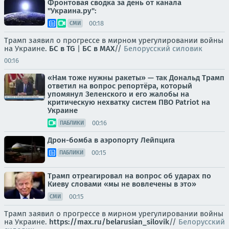
Фронтовая сводка за день от канала
"Украина.ру":
00:18
СМИ
Трамп заявил о прогрессе в мирном урегулировании войны
на Украине.
БС в TG
|
БС в МАХ
//
Белорусский силовик
00:16
«Нам тоже нужны ракеты» — так Дональд Трамп
ответил на вопрос репортёра, который
упомянул Зеленского и его жалобы на
критическую нехватку систем ПВО Patriot на
Украине
00:16
ПАБЛИКИ
Дрон-бомба в аэропорту Лейпцига
00:15
ПАБЛИКИ
Трамп отреагировал на вопрос об ударах по
Киеву словами «мы не вовлечены в это»
00:15
СМИ
Трамп заявил о прогрессе в мирном урегулировании войны
на Украине.
https://max.ru/belarusian_silovik
//
Белорусский