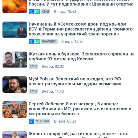
России. И тут подполковник Шаландин ответил
Вчера, 15:43
СМИ
Начиненный «Семтексом» дрон под крылом
ВСУ: в Германии рассекретили детали громкого
покушения на украинский транспортник
Вчера, 18:30
ПАБЛИКИ
Жуткая ночь в бункере. Зеленского спрятали на
глубине 93 метра под Киевом
Вчера, 02:03
СМИ
Mysl Polska: Зеленский не ожидал, что РФ
начнёт разрушительные удары возмездия
Вчера, 14:43
СМИ
Сергей Лебедев: И вот четверг, 6 августа:
волшебники из МО, рукожопы в исполнении и
хитрожопы из бизнеса
Вчера, 08:21
МНЕНИЯ
Живет с подругой, растит кошек, может стать