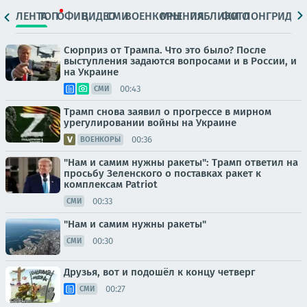
ЛЕНТА
ТОП
ОФИЦ.
ВИДЕО
СМИ
ВОЕНКОРЫ
МНЕНИЯ
ПАБЛИКИ
ФОТО
ЛОНГРИДЫ
Сюрприз от Трампа. Что это было? После
выступления задаются вопросами и в России, и
на Украине
00:43
СМИ
Трамп снова заявил о прогрессе в мирном
урегулировании войны на Украине
00:36
ВОЕНКОРЫ
"Нам и самим нужны ракеты": Трамп ответил на
просьбу Зеленского о поставках ракет к
комплексам Patriot
00:33
СМИ
"Нам и самим нужны ракеты"
00:30
СМИ
Друзья, вот и подошёл к концу четверг
00:27
СМИ