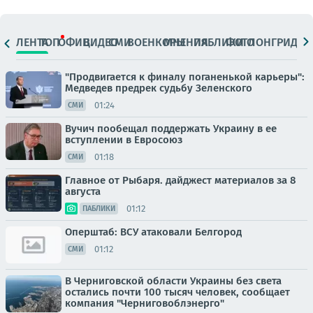
ЛЕНТА
ТОП
ОФИЦ.
ВИДЕО
СМИ
ВОЕНКОРЫ
МНЕНИЯ
ПАБЛИКИ
ФОТО
ЛОНГРИДЫ
"Продвигается к финалу поганенькой карьеры":
Медведев предрек судьбу Зеленского
01:24
СМИ
Вучич пообещал поддержать Украину в ее
вступлении в Евросоюз
01:18
СМИ
Главное от Рыбаря. дайджест материалов за 8
августа
01:12
ПАБЛИКИ
Оперштаб: ВСУ атаковали Белгород
01:12
СМИ
В Черниговской области Украины без света
остались почти 100 тысяч человек, сообщает
компания "Черниговоблэнерго"