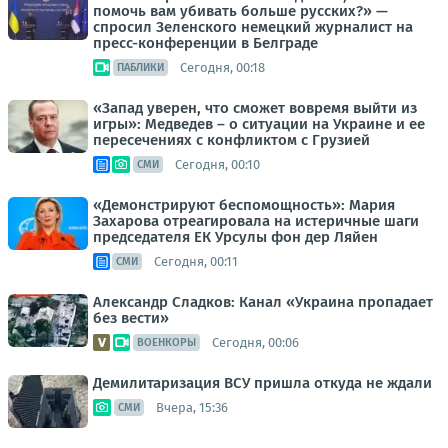
помочь вам убивать больше русских?» —
спросил Зеленского немецкий журналист на
пресс-конференции в Белграде
Сегодня, 00:18
ПАБЛИКИ
«Запад уверен, что сможет вовремя выйти из
игры»: Медведев – о ситуации на Украине и ее
пересечениях с конфликтом с Грузией
Сегодня, 00:10
СМИ
«Демонстрируют беспомощность»: Мария
Захарова отреагировала на истеричные шаги
председателя ЕК Урсулы фон дер Ляйен
Сегодня, 00:11
СМИ
Александр Сладков: Канал «Украина пропадает
без вести»
Сегодня, 00:06
ВОЕНКОРЫ
Демилитаризация ВСУ пришла откуда не ждали
Вчера, 15:36
СМИ