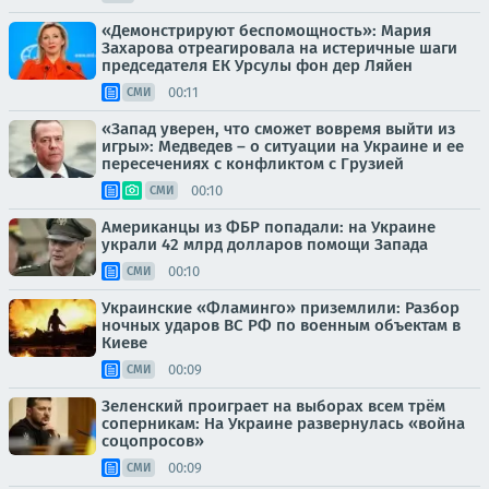
«Демонстрируют беспомощность»: Мария
Захарова отреагировала на истеричные шаги
председателя ЕК Урсулы фон дер Ляйен
00:11
СМИ
«Запад уверен, что сможет вовремя выйти из
игры»: Медведев – о ситуации на Украине и ее
пересечениях с конфликтом с Грузией
00:10
СМИ
Американцы из ФБР попадали: на Украине
украли 42 млрд долларов помощи Запада
00:10
СМИ
Украинские «Фламинго» приземлили: Разбор
ночных ударов ВС РФ по военным объектам в
Киеве
00:09
СМИ
Зеленский проиграет на выборах всем трём
соперникам: На Украине развернулась «война
соцопросов»
00:09
СМИ