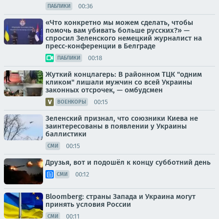
00:36
ПАБЛИКИ
«Что конкретно мы можем сделать, чтобы
помочь вам убивать больше русских?» —
спросил Зеленского немецкий журналист на
пресс-конференции в Белграде
00:18
ПАБЛИКИ
Жуткий концлагерь: В районном ТЦК "одним
кликом" лишали мужчин со всей Украины
законных отсрочек, — омбудсмен
00:15
ВОЕНКОРЫ
Зеленский признал, что союзники Киева не
заинтересованы в появлении у Украины
баллистики
00:15
СМИ
Друзья, вот и подошёл к концу субботний день
00:12
СМИ
Bloomberg: страны Запада и Украина могут
принять условия России
00:11
СМИ