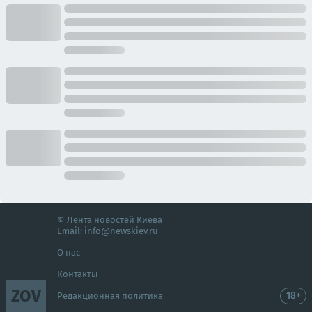
© Лента новостей Киева
Email:
info@newskiev.ru
О нас
Контакты
ZOV
18+
Редакционная политика