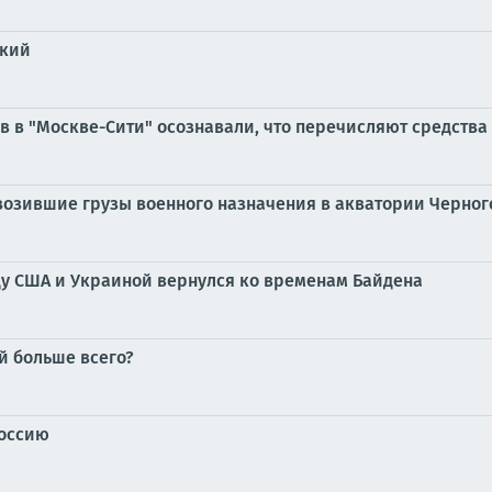
цкий
 в "Москве-Сити" осознавали, что перечисляют средства
евозившие грузы военного назначения в акватории Черног
у США и Украиной вернулся ко временам Байдена
й больше всего?
Россию