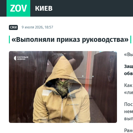
ZOV
КИЕВ
9 июля 2026, 18:57
СМИ
«Выполняли приказ руководства»
«Вы
Защ
обв
Как
«ли
Пос
нем
вып
Ран