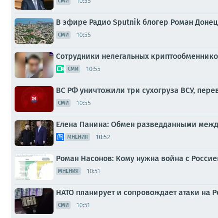
10:55
СМИ
В эфире Радио Sputnik блогер Роман Доне
10:55
СМИ
Сотрудники нелегальных криптообменников
10:55
СМИ
ВС РФ уничтожили три сухогруза ВСУ, пер
10:55
СМИ
Елена Панина: Обмен разведданными межд
10:52
МНЕНИЯ
Роман Насонов: Кому нужна война с Россие
10:51
МНЕНИЯ
НАТО планирует и сопровождает атаки на 
10:51
СМИ