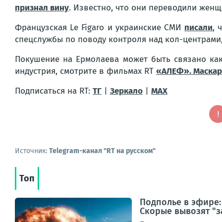
признал вину
. Известно, что они переводили жен
Французская Le Figaro и украинские СМИ
писали
, 
спецслужбы по поводу контроля над кол-центрами
Покушение на Ермолаева может быть связано как 
индустрия, смотрите в фильмах RT
«АЛЕФ». Маска
Подписаться на RT:
ТГ
|
Зеркало
|
MAX
Источник:
Telegram-канал "RT на русском"
Топ
Подполье в эфире:
Скорые вывозят "з