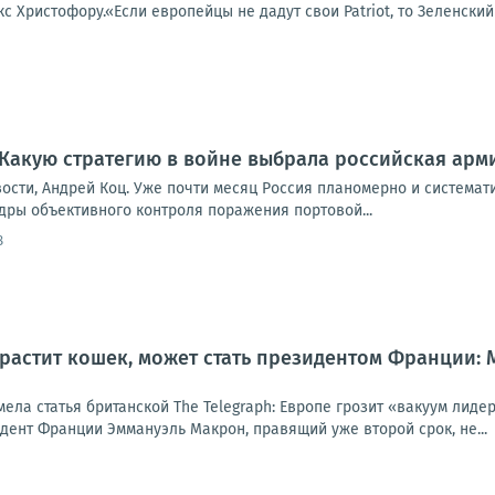
 Христофору.«Если европейцы не дадут свои Patriot, то Зеленский 
. Какую стратегию в войне выбрала российская арм
вости, Андрей Коц. Уже почти месяц Россия планомерно и системат
дры объективного контроля поражения портовой...
8
 растит кошек, может стать президентом Франции:
мела статья британской The Telegraph: Европе грозит «вакуум лид
идент Франции Эммануэль Макрон, правящий уже второй срок, не...