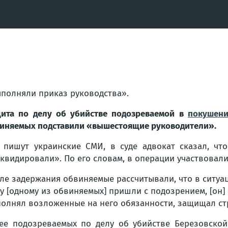
полняли приказ руководства».
ита по делу об убийстве подозреваемой в
покушен
иняемых подставили «вышестоящие руководители».
 пишут украинские СМИ, в суде адвокат сказал, чт
квидировали». По его словам, в операции участвовал
ле задержания обвиняемые рассчитывали, что в ситуац
у [одному из обвиняемых] пришли с подозрением, [он] ч
олнял возложенные на него обязанности, защищал ст
ее подозреваемых по делу об убийстве Березовско