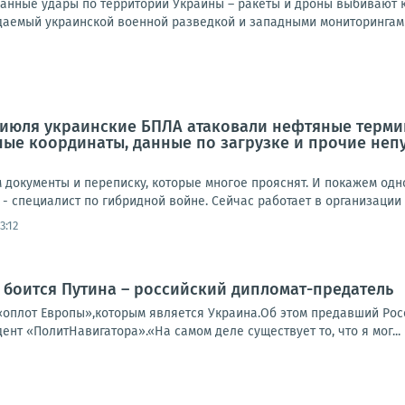
нные удары по территории Украины – ракеты и дроны выбивают к
идаемый украинской военной разведкой и западными мониторингами
 июля украинские БПЛА атаковали нефтяные термин
чные координаты, данные по загрузке и прочие неп
документы и переписку, которые многое прояснят. И покажем одно
 - специалист по гибридной войне. Сейчас работает в организации H
3:12
 боится Путина – российский дипломат-предатель
«оплот Европы»,которым является Украина.Об этом предавший Ро
дент «ПолитНавигатора».«На самом деле существует то, что я мог...