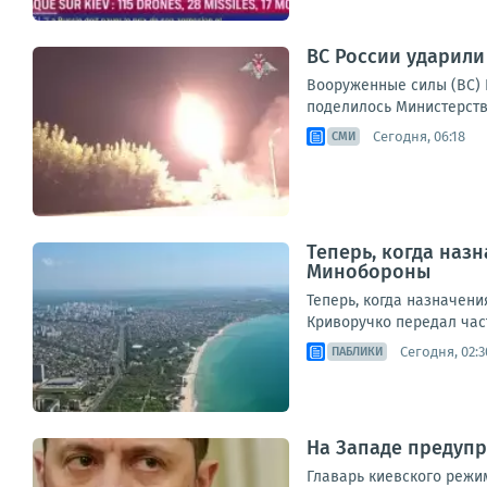
ВС России ударили
Вооруженные силы (ВС) 
поделилось Министерство
Сегодня, 06:18
СМИ
Теперь, когда наз
Минобороны
Теперь, когда назначен
Криворучко передал част
Сегодня, 02:3
ПАБЛИКИ
На Западе предупр
Главарь киевского режим