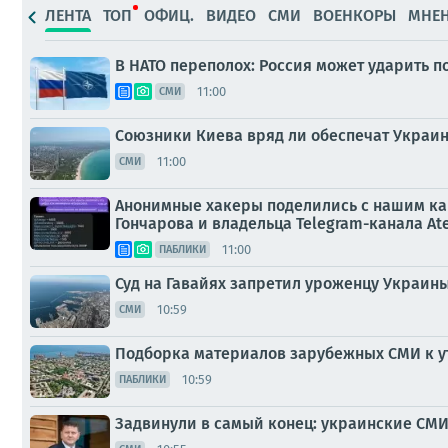
ЛЕНТА
ТОП
ОФИЦ.
ВИДЕО
СМИ
ВОЕНКОРЫ
МНЕ
В НАТО переполох: Россия может ударить по
11:00
СМИ
Союзники Киева вряд ли обеспечат Украин
11:00
СМИ
Анонимные хакеры поделились с нашим ка
Гончарова и владельца Telegram-канала At
11:00
ПАБЛИКИ
Суд на Гавайях запретил уроженцу Украины
10:59
СМИ
Подборка материалов зарубежных СМИ к ут
10:59
ПАБЛИКИ
Задвинули в самый конец: украинские СМ