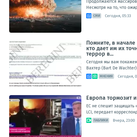
Продолжаются массирова
Несмотря на то, что ож
Сегодня, 05:33
СМИ
Помните, в начале
кто дает им их то
террор в...
Сегодня мы вам покажем 
Вахтер (Bart De Wachter)
Сегодня, 0
МНЕНИЯ
Европа тормозит и
ЕС не спешит защищать 
LCI, передает корреспон
Вчера, 23:00
ПАБЛИКИ