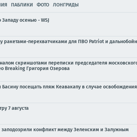
НИЯ
ПАБЛИКИ
ФОТО
ЛОНГРИДЫ
 Западу осенью - WSJ
у ракетами-перехватчиками для ПВО Patriot и дальнобой
налом скриншотами переписки председателя московского
eo Breaking Григория Озерова
 Басину посещать пляж Кеавакапу в случае освобождения 
ру 7 августа
И заподозрили конфликт между Зеленским и Залужным