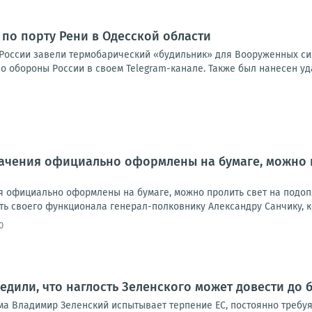
 по порту Рени в Одесской области
России завели термобарический «будильник» для Вооруженных сил
 обороны России в своем Telegram-канале. Также был нанесен уда
начения официально оформлены на бумаге, можно 
ия официально оформлены на бумаге, можно пролить свет на подоп
ь своего функционала генерал-полковнику Александру Санчику, ко
0
едили, что наглость Зеленского может довести до 
а Владимир Зеленский испытывает терпение ЕС, постоянно требуя 