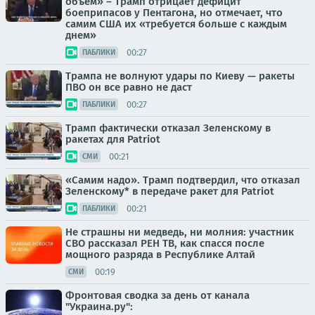
объем» – Трамп отрицает дефицит
боеприпасов у Пентагона, но отмечает, что
самим США их «требуется больше с каждым
днем»
00:27
ПАБЛИКИ
Трампа не волнуют удары по Киеву — ракеты
ПВО он все равно не даст
00:27
ПАБЛИКИ
Трамп фактически отказал Зеленскому в
ракетах для Patriot
00:21
СМИ
«Самим надо». Трамп подтвердил, что отказал
Зеленскому* в передаче ракет для Patriot
00:21
ПАБЛИКИ
Не страшны ни медведь, ни молния: участник
СВО рассказал РЕН ТВ, как спасся после
мощного разряда в Республике Алтай
00:19
СМИ
Фронтовая сводка за день от канала
"Украина.ру":