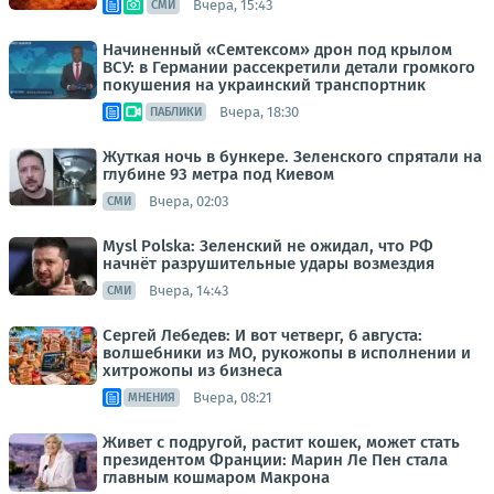
Вчера, 15:43
СМИ
Начиненный «Семтексом» дрон под крылом
ВСУ: в Германии рассекретили детали громкого
покушения на украинский транспортник
Вчера, 18:30
ПАБЛИКИ
Жуткая ночь в бункере. Зеленского спрятали на
глубине 93 метра под Киевом
Вчера, 02:03
СМИ
Mysl Polska: Зеленский не ожидал, что РФ
начнёт разрушительные удары возмездия
Вчера, 14:43
СМИ
Сергей Лебедев: И вот четверг, 6 августа:
волшебники из МО, рукожопы в исполнении и
хитрожопы из бизнеса
Вчера, 08:21
МНЕНИЯ
Живет с подругой, растит кошек, может стать
президентом Франции: Марин Ле Пен стала
главным кошмаром Макрона