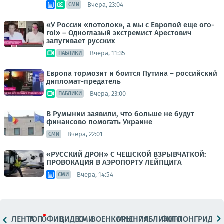
Вчера, 23:04
СМИ
«У России «потолок», а мы с Европой еще ого-
го!» – Одноглазый экстремист Арестович
запугивает русских
Вчера, 11:35
ПАБЛИКИ
Европа тормозит и боится Путина – российский
дипломат-предатель
Вчера, 23:00
ПАБЛИКИ
В Румынии заявили, что больше не будут
финансово помогать Украине
Вчера, 22:01
СМИ
«РУССКИЙ ДРОН» С ЧЕШСКОЙ ВЗРЫВЧАТКОЙ:
ПРОВОКАЦИЯ В АЭРОПОРТУ ЛЕЙПЦИГА
Вчера, 14:54
СМИ
ЛЕНТА
ТОП
ОФИЦ.
ВИДЕО
СМИ
ВОЕНКОРЫ
МНЕНИЯ
ПАБЛИКИ
ФОТО
ЛОНГРИДЫ