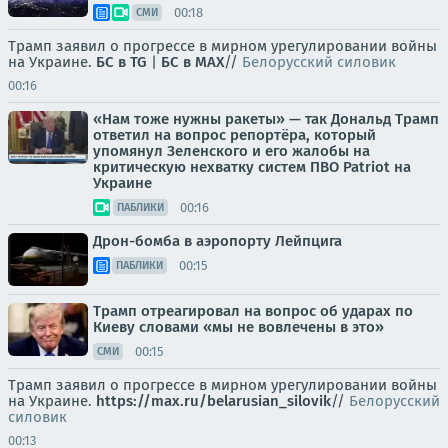
00:18
СМИ
Трамп заявил о прогрессе в мирном урегулировании войны
на Украине.
БС в TG
|
БС в МАХ
//
Белорусский силовик
00:16
«Нам тоже нужны ракеты» — так Дональд Трамп
ответил на вопрос репортёра, который
упомянул Зеленского и его жалобы на
критическую нехватку систем ПВО Patriot на
Украине
00:16
ПАБЛИКИ
Дрон-бомба в аэропорту Лейпцига
00:15
ПАБЛИКИ
Трамп отреагировал на вопрос об ударах по
Киеву словами «мы не вовлечены в это»
00:15
СМИ
Трамп заявил о прогрессе в мирном урегулировании войны
на Украине.
https://max.ru/belarusian_silovik
//
Белорусский
силовик
00:13