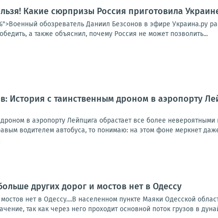
льзя! Какие сюрпризы Россия приготовила Украине
25%">Военный обозреватель Даниил Безсонов в эфире Украина.ру ра
обедить, а также объяснил, почему Россия не может позволить...
: История с таинственным дроном в аэропорту Ле
дроном в аэропорту Лейпцига обрастает все более невероятными п
вым водителем автобуса, то понимаю: на этом фоне меркнет даже 
9
больше других дорог и мостов нет в Одессу
 мостов нет в Одессу....В населенном пункте Маяки Одесской обл
ачение, так как через него проходит основной поток грузов в дунай