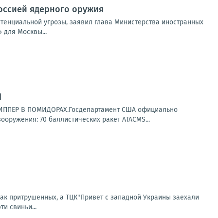
Россией ядерного оружия
стенциальной угрозы, заявил глава Министерства иностранных
 для Москвы...
Н
ИППЕР В ПОМИДОРАХ.Госдепартамент США официально
оружения: 70 баллистических ракет ATACMS...
 как притрушенных, а ТЦК"Привет с западной Украины заехали
и свиньи...