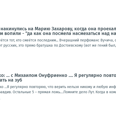
е накинулись на Марию Захарову, когда она проеха
м вопили - "да как она посмела насмехаться над 
еётся тот, кто смеётся последним... Вчерашний перфоманс Вучича,
 русских, это прямо братушка по Достоевскому (вот же гений был, 
: … с Михаилом Онуфриенко …. Я регулярно повто
ать на зуб
о …Я регулярно повторяю, что верить нельзя никому и любую инф-
авдив. Остальные 5 – прямая ложь.…Помните дело Лут. Когда в комм
8