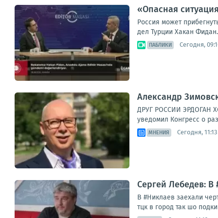
«Опасная ситуация
Россия может прибегнут
дел Турции Хакан Фидан.
Сегодня, 09:1
ПАБЛИКИ
Александр Зимовс
ДРУГ РОССИИ ЭРДОГАН Х
уведомил Конгресс о раз
Сегодня, 11:13
МНЕНИЯ
Сергей Лебедев: В
В #Никлаев заехали черт
тцк в город так шо подки