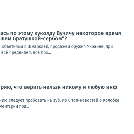
лась по этому куколду Вучичу некоторое время
нашим братушкой-сербом"?
 с объятиями с Шмарклей, продажей оружия Украине, при
всё предвидел, всё про...
ряю, что верить нельзя никому и любую инф-
ию следует пробовать на зуб. Из 6 топ-новостей о Колобке
ентарии под...