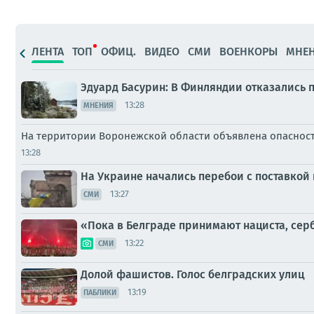
ЛЕНТА
ТОП
ОФИЦ.
ВИДЕО
СМИ
ВОЕНКОРЫ
МНЕ
Эдуард Басурин: В Финляндии отказались п
13:28
МНЕНИЯ
На территории Воронежской области объявлена опасност
13:28
На Украине начались перебои с поставкой
13:27
СМИ
«Пока в Белграде принимают нациста, сер
13:22
СМИ
Долой фашистов. Голос белградских улиц
13:19
ПАБЛИКИ