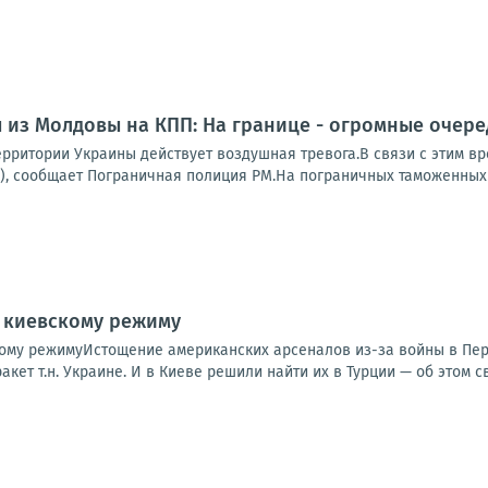
из Молдовы на КПП: На границе - огромные очере
ерритории Украины действует воздушная тревога.В связи с этим в
), сообщает Пограничная полиция РМ.На пограничных таможенных п
 киевскому режиму
ому режимуИстощение американских арсеналов из-за войны в Пе
кет т.н. Украине. И в Киеве решили найти их в Турции — об этом св