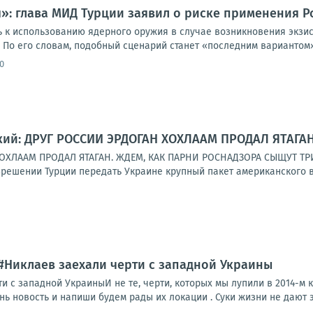
»: глава МИД Турции заявил о риске применения 
ь к использованию ядерного оружия в случае возникновения экзи
 По его словам, подобный сценарий станет «последним вариантом»
0
кий: ДРУГ РОССИИ ЭРДОГАН ХОХЛААМ ПРОДАЛ ЯТАГА
ОХЛААМ ПРОДАЛ ЯТАГАН. ЖДЕМ, КАК ПАРНИ РОСНАДЗОРА СЫЩУТ ТР
решении Турции передать Украине крупный пакет американского во
 #Никлаев заехали черти с западной Украины
и с западной УкраиныИ не те, черти, которых мы лупили в 2014-м
нь новость и напиши будем рады их локации . Суки жизни не дают эт