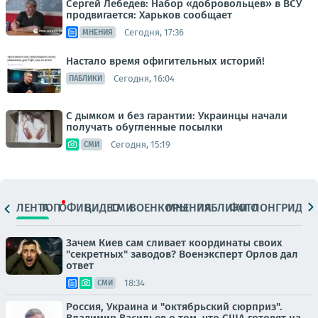
Сергей Лебедев: Набор «добровольцев» в ВСУ
продвигается: Харьков сообщает
Сегодня, 17:36
МНЕНИЯ
Настало время офигительных историй!
Сегодня, 16:04
ПАБЛИКИ
С дымком и без гарантии: Украинцы начали
получать обугленные посылки
Сегодня, 15:19
СМИ
ЛЕНТА
ТОП
ОФИЦ.
ВИДЕО
СМИ
ВОЕНКОРЫ
МНЕНИЯ
ПАБЛИКИ
ФОТО
ЛОНГРИДЫ
Зачем Киев сам сливает координаты своих
"секретных" заводов? Военэксперт Орлов дал
ответ
18:34
СМИ
Россия, Украина и "октябрьский сюрприз".