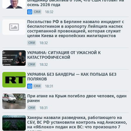
Владимир Васильев о том, что США готовят на
осень 2026 года
18:32
СМИ
Посольство РФ в Берлине назвало инцидент с
беспилотником в аэропорту Лейпцига наспех
состряпанной провокацией, которая служит
целям Киева и европейских милитаристов
18:32
СМИ
УКРАИНА: СИТУАЦИЯ ОТ УЖАСНОЙ К
КАТАСТРОФИЧЕСКОЙ
18:32
СМИ
УКРАИНА БЕЗ БАНДЕРЫ — КАК ПОЛЬША БЕЗ
ПОЛЯКОВ
18:31
СМИ
При атаке на Крым погибло двое человек, один
ранен
18:31
СМИ
Хакеры назвали разведчика, работающего на
СБУ, ВС РФ установили контроль над Анискино,
на «Яблоко» подан иск ВС: что произошло 7