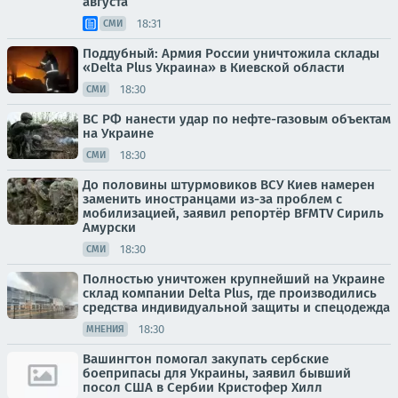
августа
18:31
СМИ
Поддубный: Армия России уничтожила склады
«Delta Plus Украина» в Киевской области
18:30
СМИ
ВС РФ нанести удар по нефте-газовым объектам
на Украине
18:30
СМИ
До половины штурмовиков ВСУ Киев намерен
заменить иностранцами из-за проблем с
мобилизацией, заявил репортёр BFMTV Сириль
Амурски
18:30
СМИ
Полностью уничтожен крупнейший на Украине
склад компании Delta Plus, где производились
средства индивидуальной защиты и спецодежда
18:30
МНЕНИЯ
Вашингтон помогал закупать сербские
боеприпасы для Украины, заявил бывший
посол США в Сербии Кристофер Хилл