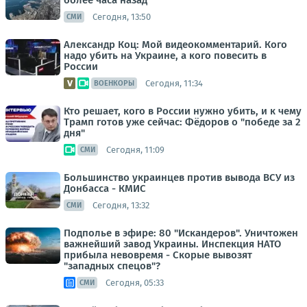
более часа назад
Сегодня, 13:50
СМИ
Александр Коц: Мой видеокомментарий. Кого
надо убить на Украине, а кого повесить в
России
Сегодня, 11:34
ВОЕНКОРЫ
Кто решает, кого в России нужно убить, и к чему
Трамп готов уже сейчас: Фёдоров о "победе за 2
дня"
Сегодня, 11:09
СМИ
Большинство украинцев против вывода ВСУ из
Донбасса - КМИС
Сегодня, 13:32
СМИ
Подполье в эфире: 80 "Искандеров". Уничтожен
важнейший завод Украины. Инспекция НАТО
прибыла невовремя - Скорые вывозят
"западных спецов"?
Сегодня, 05:33
СМИ