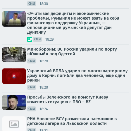
18:30
СМИ
«Учитывая дефициты и экономические
проблемы, Румыния не может взять на себя
финансовую поддержку Украины», —
оппозиционный румынский депутат Дан
Дунгачиу
18:29
СМИ
Минобороны: ВС России ударили по порту
«Южный» под Одессой
18:28
СМИ
Украинский БПЛА ударил по многоквартирному
дому в Керчи: погибли два человека, еще один
ранен
18:28
СМИ
Просьбы Зеленского не помогут Киеву
изменить ситуацию с ПВО – BZ
18:24
СМИ
РИА Новости: ВСУ разместили наёмников в
детском лагере во Львовской области
18:22
СМИ