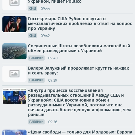
Украиной, пишет Politico
09:44
СМИ
Госсекретарь США Рубио пошутил о
межгалактических проблемах в ответ на вопрос
про Украину
09:42
СМИ
Соединенные Штаты возобновили масштабный
обмен разведданными с Украиной
09:40
ПАБЛИКИ
Валера Залужный продолжает крутить наждак
и сеять зраду:
09:39
ПАБЛИКИ
«Внутри процесса восстановления
разведывательных отношений между США и
Украиной»: США восстановили обмен
разведданными с Украиной, потому что она
начала давать более ценную информацию, чем
раньше
09:36
ПАБЛИКИ
«Цена свободы — только для Молдовы»: Европа