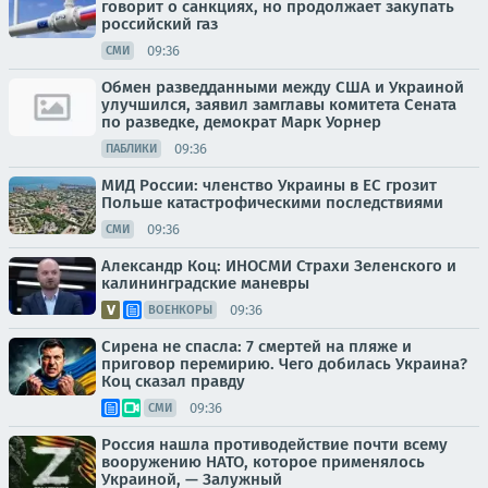
говорит о санкциях, но продолжает закупать
российский газ
09:36
СМИ
Обмен разведданными между США и Украиной
улучшился, заявил замглавы комитета Сената
по разведке, демократ Марк Уорнер
09:36
ПАБЛИКИ
МИД России: членство Украины в ЕС грозит
Польше катастрофическими последствиями
09:36
СМИ
Александр Коц: ИНОСМИ Страхи Зеленского и
калининградские маневры
09:36
ВОЕНКОРЫ
Сирена не спасла: 7 смертей на пляже и
приговор перемирию. Чего добилась Украина?
Коц сказал правду
09:36
СМИ
Россия нашла противодействие почти всему
вооружению НАТО, которое применялось
Украиной, — Залужный