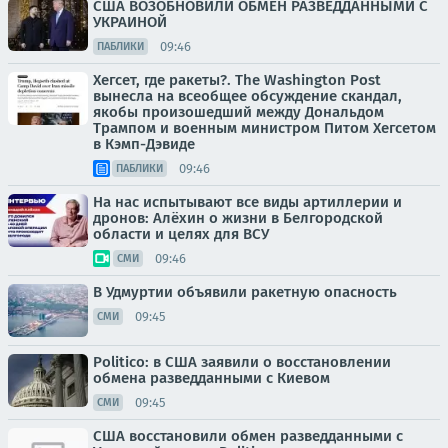
США ВОЗОБНОВИЛИ ОБМЕН РАЗВЕДДАННЫМИ С
УКРАИНОЙ
09:46
ПАБЛИКИ
Хегсет, где ракеты?. The Washington Post
вынесла на всеобщее обсуждение скандал,
якобы произошедший между Дональдом
Трампом и военным министром Питом Хегсетом
в Кэмп-Дэвиде
09:46
ПАБЛИКИ
На нас испытывают все виды артиллерии и
дронов: Алёхин о жизни в Белгородской
области и целях для ВСУ
09:46
СМИ
В Удмуртии объявили ракетную опасность
09:45
СМИ
Politico: в США заявили о восстановлении
обмена разведданными с Киевом
09:45
СМИ
США восстановили обмен разведданными с