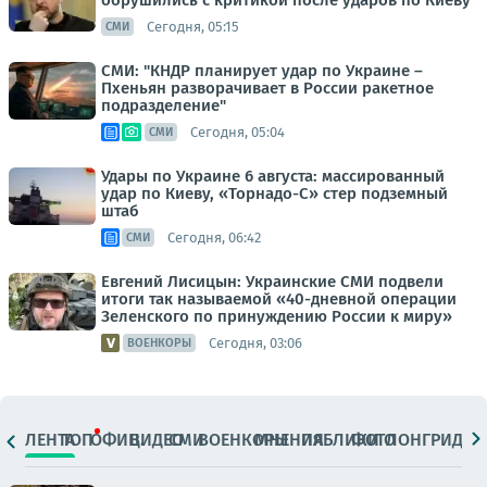
обрушились с критикой после ударов по Киеву
Сегодня, 05:15
СМИ
СМИ: "КНДР планирует удар по Украине –
Пхеньян разворачивает в России ракетное
подразделение"
Сегодня, 05:04
СМИ
Удары по Украине 6 августа: массированный
удар по Киеву, «Торнадо-С» стер подземный
штаб
Сегодня, 06:42
СМИ
Евгений Лисицын: Украинские СМИ подвели
итоги так называемой «40-дневной операции
Зеленского по принуждению России к миру»
Сегодня, 03:06
ВОЕНКОРЫ
ЛЕНТА
ТОП
ОФИЦ.
ВИДЕО
СМИ
ВОЕНКОРЫ
МНЕНИЯ
ПАБЛИКИ
ФОТО
ЛОНГРИДЫ