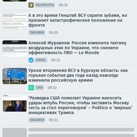
09:35
ВОЕНКОРЫ
А в это время Генштаб ВСУ скрипя зубами, но
признает катастрофическое положение на
фронте
09:35
ПАБЛИКИ
Алексей Журавлев: Россия изменила тактику
воздушных атак по Украине, что снизило
эффективность ПВО — Le Monde
09:33
ОФИЦ.
Уроки вторжения ВСУ в Курскую область: как
горькие события два года назад навсегда
изменили российскую армию
09:33
СМИ
‘Разведка США помогает Украине наносить
удары вглубь России, чтобы заставить Москву
сесть за стол переговоров’ – Politico о ‘мирных’
инициативах Трампа
09:33
ПАБЛИКИ