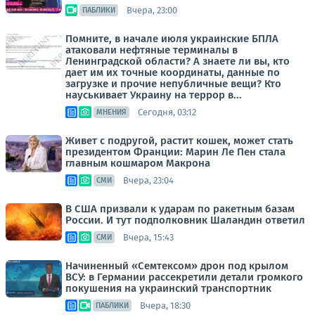
Вчера, 23:00
ПАБЛИКИ
Помните, в начале июля украинские БПЛА
атаковали нефтяные терминалы в
Ленинградской области? А знаете ли вы, кто
дает им их точные координаты, данные по
загрузке и прочие непубличные вещи? Кто
науськивает Украину на террор в...
Сегодня, 03:12
МНЕНИЯ
Живет с подругой, растит кошек, может стать
президентом Франции: Марин Ле Пен стала
главным кошмаром Макрона
Вчера, 23:04
СМИ
В США призвали к ударам по ракетным базам
России. И тут подполковник Шаландин ответил
Вчера, 15:43
СМИ
Начиненный «Семтексом» дрон под крылом
ВСУ: в Германии рассекретили детали громкого
покушения на украинский транспортник
Вчера, 18:30
ПАБЛИКИ