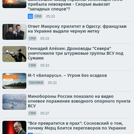
прибыла невовремя - Скорые вывозят
"западных спецов"?
05:33
СМИ
Ответ Макрону прилетит в Одессу: французам
на Украине выдали черную метку
05:33
СМИ
Геннадий Алёхин: Дроноводы "Севера"
уничтожили три штурмовые группы ВСУ под
Сумами
05:33
СМИ
М-1 «Беларусь». – Утром без осадков
05:33
ПАБЛИКИ
Минобороны России показало на видео
огневое поражение взводного опорного пункта
ВСУ
05:27
СМИ
"Все превратится в прах": Сосновский о том,
почему Мерц боится переговоров по Украине