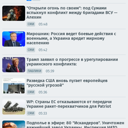
"Открыли огонь по своим": под Сумами
вспыхнул конфликт между бригадами ВСУ —
Алехин
05:48
СМИ
Мирошник: Россия ведет боевые действия с
военными, а Украина вредит мирному
населению
05:42
СМИ
Трамп заявил о прогрессе в урегулировании
украинского конфликта:
05:39
ПАБЛИКИ
Разведка США вновь пугает европейцев
"русской угрозой"
05:36
СМИ
WP: Страны ЕС отказываются от передачи
Украине ракет-перехватчиков для Patriot
05:33
СМИ
Подполье в эфире: 80 "Искандеров". Уничтожен
важнейший завод Украины. Инспекция НАТО