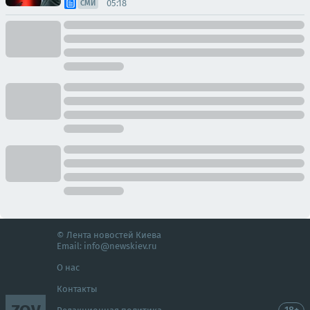
05:18
СМИ
© Лента новостей Киева
Email:
info@newskiev.ru
О нас
Контакты