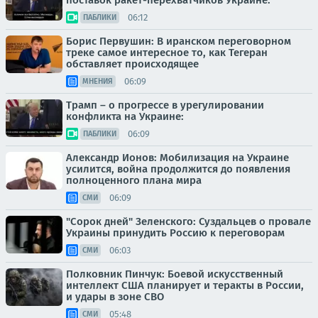
поставок ракет-перехватчиков Украине:
06:12
ПАБЛИКИ
Борис Первушин: В иранском переговорном
треке самое интересное то, как Тегеран
обставляет происходящее
06:09
МНЕНИЯ
Трамп – о прогрессе в урегулировании
конфликта на Украине:
06:09
ПАБЛИКИ
Александр Ионов: Мобилизация на Украине
усилится, война продолжится до появления
полноценного плана мира
06:09
СМИ
"Сорок дней" Зеленского: Суздальцев о провале
Украины принудить Россию к переговорам
06:03
СМИ
Полковник Пинчук: Боевой искусственный
интеллект США планирует и теракты в России,
и удары в зоне СВО
05:48
СМИ