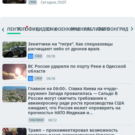
Сегодня, 03:07
СМИ
ЛЕНТА
ТОП
ОФИЦ.
ВИДЕО
СМИ
ВОЕНКОРЫ
МНЕНИЯ
ПАБЛИКИ
ФОТО
ЛОНГРИДЫ
Зенитчики на "тигре". Как спецназовцы
расчищают небо от дронов врага
06:18
СМИ
ВС России ударили по порту Рени в Одесской
области
06:18
СМИ
Главное на 06:00:. Ставка Киева на «чудо-
оружие» Запада провалилась — Сальдо В
России могут смягчить требования к
авиакеросину ради роста производства США
ожидают, что Россия может «проверить на
прочность» НАТО Медикам и...
06:12
ПАБЛИКИ
Трамп – прокомментировал возможность