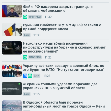
Фейк: РФ намерена закрыть границы и
объявить мобилизацию
11:30
ПАБЛИКИ
Румыния снабжает ВСУ: в МИД РФ заявили о
прямой поддержке Киева
11:30
СМИ
Насколько масштабный разрушения
инфраструктуры на Украине и сколько займёт
её восстановление?
11:25
ПАБЛИКИ
Украину всё-таки возьмут в военный блок, но
это будет не НАТО. "Но тут стоит оговориться"
11:22
СМИ
«Герани» точными ударами поразили два
украинских НПЗ в Сумской области
11:22
СМИ
В Одесской области был поражён
автомобильный мост на трассе Одесса — Рени