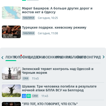
Марат Баширов: А больше других дорог и
мостов нет в Одессу
Сегодня, 10:25
ПАБЛИКИ
Турецкие подарки. киевскому режиму
Сегодня, 11:08
ПАБЛИКИ
ЛЕНТА
ТОП
ОФИЦ.
ВИДЕО
СМИ
ВОЕНКОРЫ
МНЕНИЯ
ПАБЛИКИ
ФОТО
ЛОНГРИДЫ
Зеленский теряет контроль над Одессой и
Черным морем
11:45
СМИ
Шуваев: Три человека погибли в результате
ночной атаки БПЛА ВСУ на Белгород
11:45
СМИ
"ЭТО ТОТ, КТО ГОВОРИТ, ЧТО ЕСТЬ"