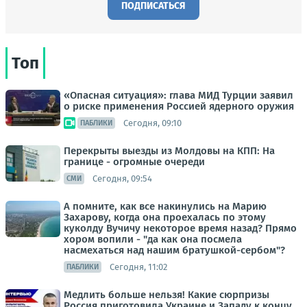
ПОДПИСАТЬСЯ
Топ
«Опасная ситуация»: глава МИД Турции заявил
о риске применения Россией ядерного оружия
Сегодня, 09:10
ПАБЛИКИ
Перекрыты выезды из Молдовы на КПП: На
границе - огромные очереди
Сегодня, 09:54
СМИ
А помните, как все накинулись на Марию
Захарову, когда она проехалась по этому
куколду Вучичу некоторое время назад? Прямо
хором вопили - "да как она посмела
насмехаться над нашим братушкой-сербом"?
Сегодня, 11:02
ПАБЛИКИ
Медлить больше нельзя! Какие сюрпризы
Россия приготовила Украине и Западу к концу