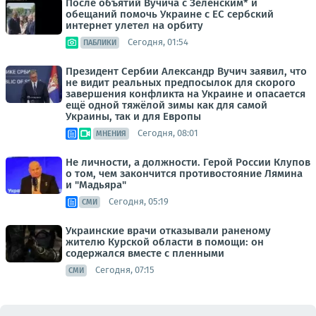
После объятий Вучича с Зеленским* и
обещаний помочь Украине с ЕС сербский
интернет улетел на орбиту
Сегодня, 01:54
ПАБЛИКИ
Президент Сербии Александр Вучич заявил, что
не видит реальных предпосылок для скорого
завершения конфликта на Украине и опасается
ещё одной тяжёлой зимы как для самой
Украины, так и для Европы
Сегодня, 08:01
МНЕНИЯ
Не личности, а должности. Герой России Клупов
о том, чем закончится противостояние Лямина
и "Мадьяра"
Сегодня, 05:19
СМИ
Украинские врачи отказывали раненому
жителю Курской области в помощи: он
содержался вместе с пленными
Сегодня, 07:15
СМИ