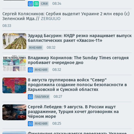
08:34
СМИ
Сергей Колясников: Сербия выделит Украине 2 млн евро (с)
Зеленский Мда.//
ZERGULIO
08:33
Эдуард Басурин: КНДР резко наращивает выпуск
баллистических ракет «Хвасон-11»
08:32
МНЕНИЯ
Владимир Корнилов: The Sunday Times сегодня
пробивает очередное дно
08:32
МНЕНИЯ
8 августа группировка войск "Север"
продолжила создание полосы безопасности в
Харьковской и Сумской областях
08:27
ПАБЛИКИ
Сергей Лебедев: 9 августа. В России ищут
раздражение, Турция хочет договорняк на
Чёрном море
08:25
МНЕНИЯ
Финляндия отказывается передавать Украине