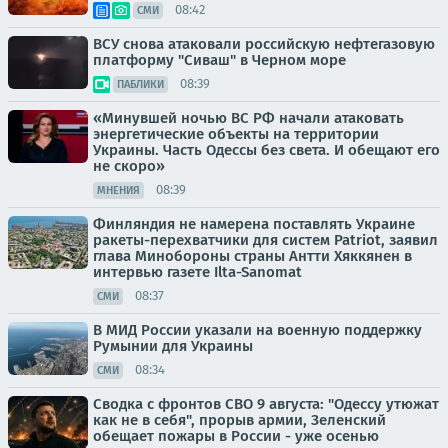
08:42
СМИ
ВСУ снова атаковали российскую нефтегазовую
платформу "Сиваш" в Черном море
08:39
ПАБЛИКИ
«Минувшей ночью ВС РФ начали атаковать
энергетические объекты на территории
Украины. Часть Одессы без света. И обещают его
не скоро»
08:39
МНЕНИЯ
Финляндия не намерена поставлять Украине
ракеты-перехватчики для систем Patriot, заявил
глава Минобороны страны Антти Хяккянен в
интервью газете Ilta-Sanomat
08:37
СМИ
В МИД России указали на военную поддержку
Румынии для Украины
08:34
СМИ
Сводка с фронтов СВО 9 августа: "Одессу утюжат
как не в себя", прорыв армии, Зеленский
обещает пожары в России - уже осенью