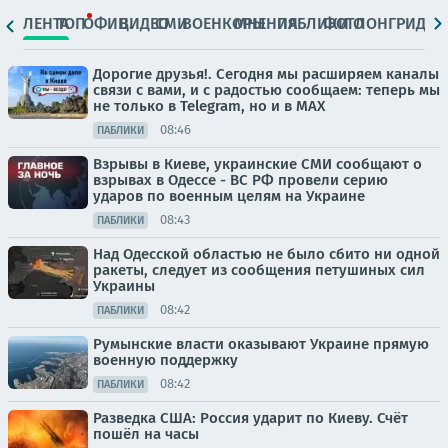
ЛЕНТА
ТОП
ОФИЦ.
ВИДЕО
СМИ
ВОЕНКОРЫ
МНЕНИЯ
ПАБЛИКИ
ФОТО
ЛОНГРИДЫ
Дорогие друзья!. Сегодня мы расширяем каналы
связи с вами, и с радостью сообщаем: теперь мы
не только в Telegram, но и в МАХ
08:46
ПАБЛИКИ
Взрывы в Киеве, украинские СМИ сообщают о
взрывах в Одессе - ВС РФ провели серию
ударов по военным целям на Украине
08:43
ПАБЛИКИ
Над Одесской областью не было сбито ни одной
ракеты, следует из сообщения петушиных сил
Украины
08:42
ПАБЛИКИ
Румынские власти оказывают Украине прямую
военную поддержку
08:42
ПАБЛИКИ
Разведка США: Россия ударит по Киеву. Счёт
пошёл на часы