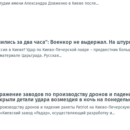
тудии имени Александра Довженко в Киеве после...
чились за два часа": Военкор не выдержал. На шт
ссия в Киеве? Удар по Киево-Печерской лавре – предвестник боль
материале Царьграда. Русская...
ражение заводов по производству дронов и падени
рыли детали удара возмездия в ночь на понедель
роизводству дронов и падение ракеты Patriot на Киево-Печерску
«Киевский завод «Радар», осуществляющий разработку и...