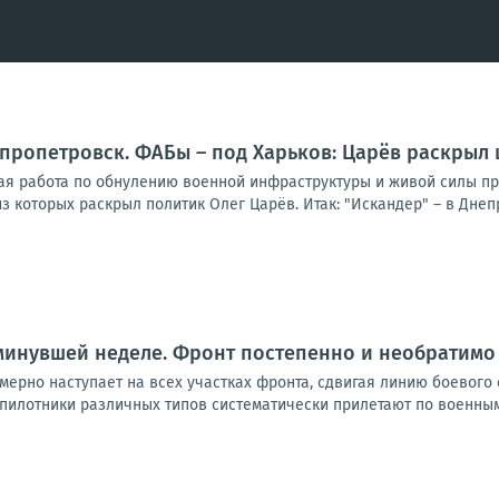
епропетровск. ФАБы – под Харьков: Царёв раскрыл 
я работа по обнулению военной инфраструктуры и живой силы про
з которых раскрыл политик Олег Царёв. Итак: "Искандер" – в Днепр
инувшей неделе. Фронт постепенно и необратимо 
мерно наступает на всех участках фронта, сдвигая линию боевог
илотники различных типов систематически прилетают по военным о