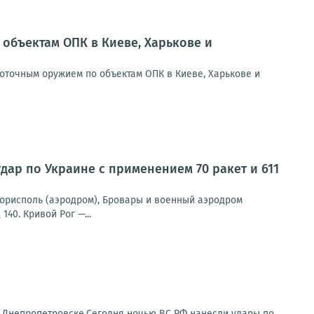
объектам ОПК в Киеве, Харькове и
оточным оружием по объектам ОПК в Киеве, Харькове и
р по Украине с применением 70 ракет и 611
орисполь (аэродром), Бровары и военный аэродром
40. Кривой Рог —...
и Днепропетровске.Сегодня ночью ВС РФ нанесли удары по