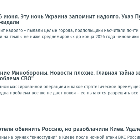
16 июня. Эту ночь Украина запомнит надолго. Указ 
ожидали
ит надолго - пылали целые города, подпольщики насчитали почти 1
 на темпы не ниже среднемировых до конца 2026 года чиновники и
ние Минобороны. Новости плохие. Главная тайна ж
роблема СВО"
очной массированной операцией и какое стратегическое преимуще
дна проблема всё же не даёт покоя – её пытаются разрешить все 4,
отели обвинить Россию, но разоблачили Киев. Уда
ны на руинах "киностудии" в Киеве после ночной атаки ВКС Росси