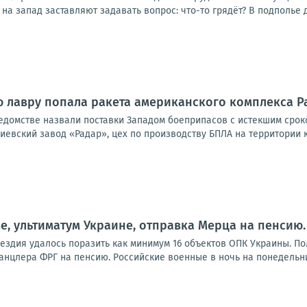
на запад заставляют задавать вопрос: что-то грядёт? В подполье д
 лавру попала ракета американского комплекса P
едомстве назвали поставки Западом боеприпасов с истекшим сроко
евский завод «Радар», цех по производству БПЛА на территории кин
е, ультиматум Украине, отправка Мерца на пенсию.
ездия удалось поразить как минимум 16 объектов ОПК Украины. По
анцлера ФРГ на пенсию. Российские военные в ночь на понедельни