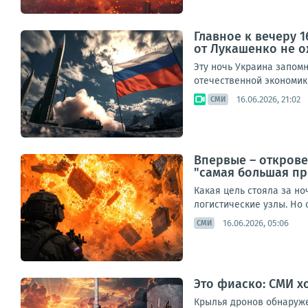
Главное к вечеру 
от Лукашенко не 
Эту ночь Украина запомн
отечественной экономики
16.06.2026, 21:02
СМИ
Впервые – открове
"самая большая п
Какая цель стояла за н
логистические узлы. Но о
16.06.2026, 05:06
СМИ
Это фиаско: СМИ х
Крылья дронов обнаруже