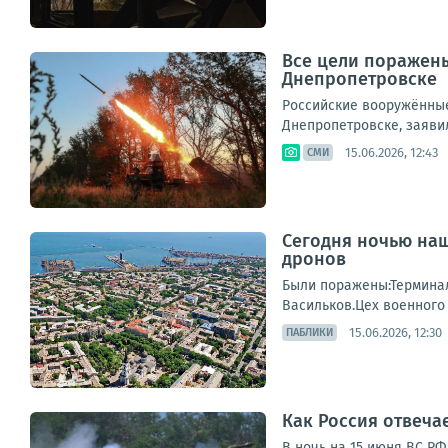
Все цели поражены
Днепропетровске
Российские вооружённые
Днепропетровске, заявил
15.06.2026, 12:43
СМИ
Сегодня ночью наш
дронов
Были поражены:Терминал
Васильков.Цех военного 
15.06.2026, 12:30
ПАБЛИКИ
Как Россия отвеча
В ночь на 15 июня ВС Р