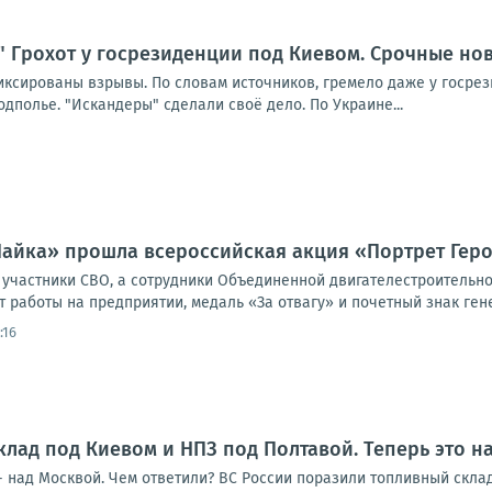
" Грохот у госрезиденции под Киевом. Срочные но
ксированы взрывы. По словам источников, гремело даже у госрези
дполье. "Искандеры" сделали своё дело. По Украине...
Чайка» прошла всероссийская акция «Портрет Гер
о участники СВО, а сотрудники Объединенной двигателестроительн
т работы на предприятии, медаль «За отвагу» и почетный знак гене
:16
клад под Киевом и НПЗ под Полтавой. Теперь это н
 - над Москвой. Чем ответили? ВС России поразили топливный скл