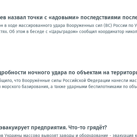
в назвал точки с «адовыми» последствиями после
н в ходе массированного удара Вооруженных сил (ВС) России по У
тях. Об этом в беседе с «Царьградом» сообщил координатор никола
дробности ночного удара по объектам на террито
бщило, что Вооружённые силы Российской Федерации нанесли ма
 морского базирования, а также ударными беспилотниками по объе
эвакуирует предприятия. Что-то грядёт?
в Украины массово вывозят заводы и оборудование - эвакуация 