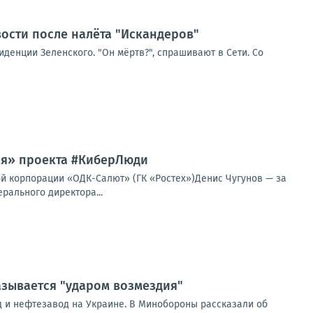
вости после налёта "Искандеров"
денции Зеленского. "Он мёртв?", спрашивают в Сети. Со
оя» проекта #КиберЛюди
ой корпорации «ОДК-Салют» (ГК «Ростех»)Денис Чугунов — за
рального директора...
азывается "ударом возмездия"
ад и нефтезавод на Украине. В Минобороны рассказали об