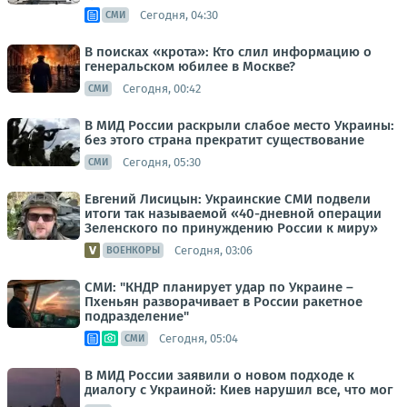
Сегодня, 04:30
СМИ
В поисках «крота»: Кто слил информацию о
генеральском юбилее в Москве?
Сегодня, 00:42
СМИ
В МИД России раскрыли слабое место Украины:
без этого страна прекратит существование
Сегодня, 05:30
СМИ
Евгений Лисицын: Украинские СМИ подвели
итоги так называемой «40-дневной операции
Зеленского по принуждению России к миру»
Сегодня, 03:06
ВОЕНКОРЫ
СМИ: "КНДР планирует удар по Украине –
Пхеньян разворачивает в России ракетное
подразделение"
Сегодня, 05:04
СМИ
В МИД России заявили о новом подходе к
диалогу с Украиной: Киев нарушил все, что мог