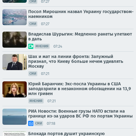
07:27
СМИ
Посол Мирошник назвал Украину государством-
наемником
07:27
СМИ
Владислав Шурыгин: Медленно ракеты улетают
в даль
07:24
МНЕНИЯ
Шах и мат на линии фронта: Залужный
признал, что Киеву больше нечем удивлять
Москву
07:21
СМИ
Юрий Баранчик: Экс-посла Украины в США
заподозрили в незаконном обогащении на 13,9
млн гривен
07:21
МНЕНИЯ
РИА Новости: Военные грузы НАТО встали на
границе из-за ударов ВС РФ по портам Украины
07:18
СМИ
Блокада портов душит украинскую