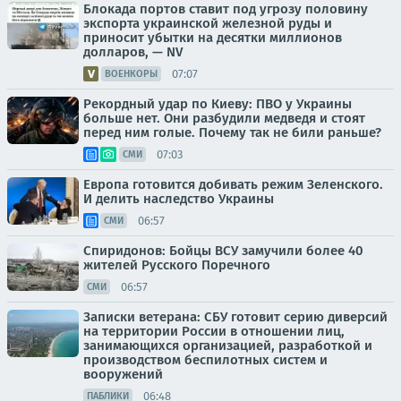
Блокада портов ставит под угрозу половину
экспорта украинской железной руды и
приносит убытки на десятки миллионов
долларов, — NV
07:07
ВОЕНКОРЫ
Рекордный удар по Киеву: ПВО у Украины
больше нет. Они разбудили медведя и стоят
перед ним голые. Почему так не били раньше?
07:03
СМИ
Европа готовится добивать режим Зеленского.
И делить наследство Украины
06:57
СМИ
Спиридонов: Бойцы ВСУ замучили более 40
жителей Русского Поречного
06:57
СМИ
Записки ветерана: СБУ готовит серию диверсий
на территории России в отношении лиц,
занимающихся организацией, разработкой и
производством беспилотных систем и
вооружений
06:48
ПАБЛИКИ