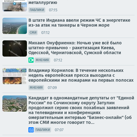
металлургию
07:15
ПАБЛИКИ
В штате Индиана ввели режим ЧС в энергетике
из-за атак на танкеры в Черном море
07:12
СМИ
Михаил Онуфриенко: Ночью уже всё было
штатно-привычно - ракетизация Киева,
Одесской, Черниговской, Сумской области
07:12
МНЕНИЯ
Владимир Корнилов: В течение нескольких
недель европейская пресса выходила с
европейскими же пожарами на первых полосах
07:09
МНЕНИЯ
Кандидат в одномандатные депутаты от "Единой
России" по Сочинскому округу Затулин
продолжил серию своих похабных заявлений
на телевидении и конференциях
омерзительным интервью "Бизнес-онлайн" (об
этом СМИ многое говорит то...
07:07
ПАБЛИКИ