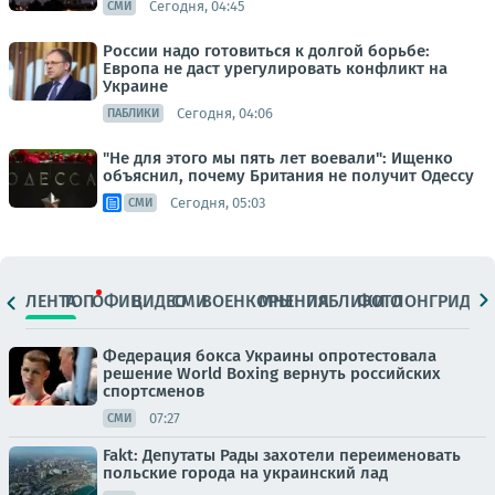
Сегодня, 04:45
СМИ
России надо готовиться к долгой борьбе:
Европа не даст урегулировать конфликт на
Украине
Сегодня, 04:06
ПАБЛИКИ
"Не для этого мы пять лет воевали": Ищенко
объяснил, почему Британия не получит Одессу
Сегодня, 05:03
СМИ
ЛЕНТА
ТОП
ОФИЦ.
ВИДЕО
СМИ
ВОЕНКОРЫ
МНЕНИЯ
ПАБЛИКИ
ФОТО
ЛОНГРИДЫ
Федерация бокса Украины опротестовала
решение World Boxing вернуть российских
спортсменов
07:27
СМИ
Fakt: Депутаты Рады захотели переименовать
польские города на украинский лад