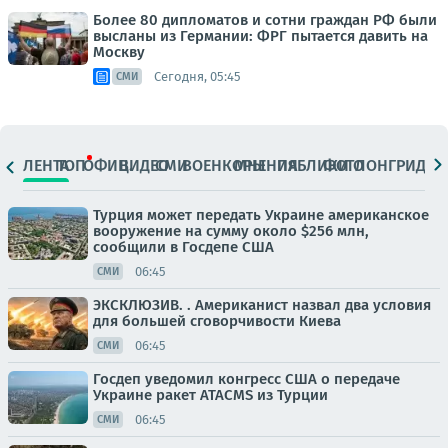
Более 80 дипломатов и сотни граждан РФ были
высланы из Германии: ФРГ пытается давить на
Москву
Сегодня, 05:45
СМИ
ЛЕНТА
ТОП
ОФИЦ.
ВИДЕО
СМИ
ВОЕНКОРЫ
МНЕНИЯ
ПАБЛИКИ
ФОТО
ЛОНГРИДЫ
Турция может передать Украине американское
вооружение на сумму около $256 млн,
сообщили в Госдепе США
06:45
СМИ
ЭКСКЛЮЗИВ. . Американист назвал два условия
для большей сговорчивости Киева
06:45
СМИ
Госдеп уведомил конгресс США о передаче
Украине ракет ATACMS из Турции
06:45
СМИ