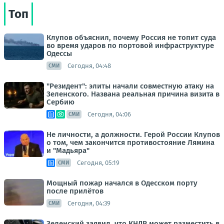
Топ
Клупов объяснил, почему Россия не топит суда
во время ударов по портовой инфраструктуре
Одессы
Сегодня, 04:48
СМИ
"Резидент": элиты начали совместную атаку на
Зеленского. Названа реальная причина визита в
Сербию
Сегодня, 04:06
СМИ
Не личности, а должности. Герой России Клупов
о том, чем закончится противостояние Лямина
и "Мадьяра"
Сегодня, 05:19
СМИ
Мощный пожар начался в Одесском порту
после прилётов
Сегодня, 04:39
СМИ
Зеленский заявил, что КНДР может разместить в