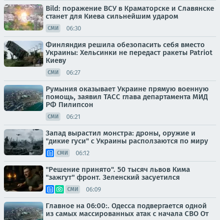
Bild: поражение ВСУ в Краматорске и Славянске
станет для Киева сильнейшим ударом
06:30
СМИ
Финляндия решила обезопасить себя вместо
Украины: Хельсинки не передаст ракеты Patriot
Киеву
06:27
СМИ
Румыния оказывает Украине прямую военную
помощь, заявил ТАСС глава департамента МИД
РФ Пилипсон
06:21
СМИ
Запад вырастил монстра: дроны, оружие и
"дикие гуси" с Украины расползаются по миру
06:12
СМИ
"Решение принято". 50 тысяч львов Кима
"зажгут" фронт. Зеленский засуетился
06:09
СМИ
Главное на 06:00:. Одесса подвергается одной
из самых массированных атак с начала СВО От