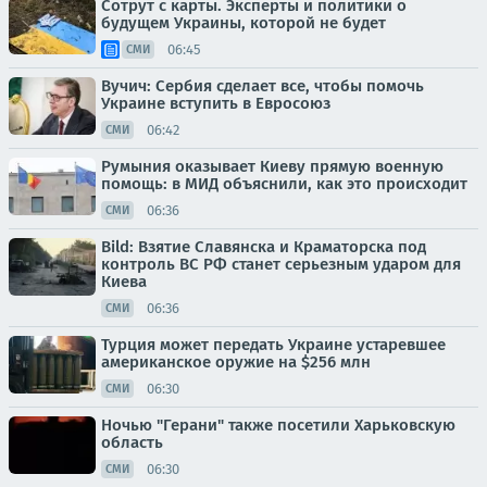
Сотрут с карты. Эксперты и политики о
будущем Украины, которой не будет
06:45
СМИ
Вучич: Сербия сделает все, чтобы помочь
Украине вступить в Евросоюз
06:42
СМИ
Румыния оказывает Киеву прямую военную
помощь: в МИД объяснили, как это происходит
06:36
СМИ
Bild: Взятие Славянска и Краматорска под
контроль ВС РФ станет серьезным ударом для
Киева
06:36
СМИ
Турция может передать Украине устаревшее
американское оружие на $256 млн
06:30
СМИ
Ночью "Герани" также посетили Харьковскую
область
06:30
СМИ