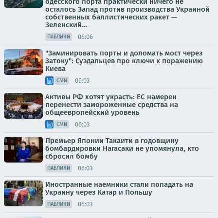
одесского порта практически ничего не
осталось Запад против производства Украиной
собственных баллистических ракет —
Зеленский...
06:06
ПАБЛИКИ
"Заминировать порты и доломать мост через
Затоку": Суздальцев про ключи к поражению
Киева
06:03
СМИ
Активы РФ хотят украсть: ЕС намерен
перенести замороженные средства на
общеевропейский уровень
06:03
СМИ
Премьер Японии Такаити в годовщину
бомбардировки Нагасаки не упомянула, кто
сбросил бомбу
06:03
ПАБЛИКИ
Иностранные наемники стали попадать на
Украину через Катар и Польшу
06:03
ПАБЛИКИ