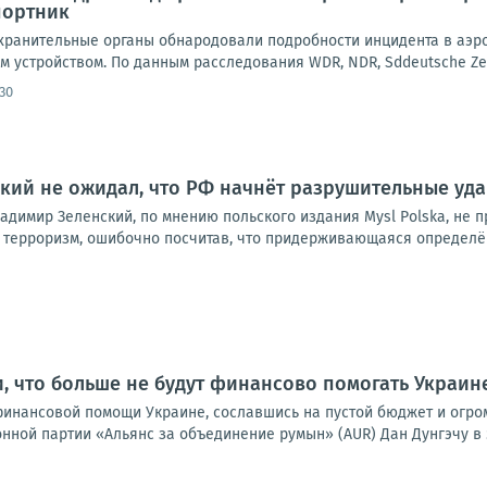
портник
ранительные органы обнародовали подробности инцидента в аэроп
 устройством. По данным расследования WDR, NDR, Sddeutsche Zeitun
30
нский не ожидал, что РФ начнёт разрушительные уд
адимир Зеленский, по мнению польского издания Mysl Polska, не 
 терроризм, ошибочно посчитав, что придерживающаяся определён
, что больше не будут финансово помогать Украин
финансовой помощи Украине, сославшись на пустой бюджет и огро
ной партии «Альянс за объединение румын» (AUR) Дан Дунгэчу в э