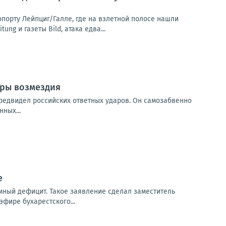
орту Лейпциг/Галле, где на взлетной полосе нашли
g и газеты Bild, атака едва...
ары возмездия
предвидел российских ответных ударов. Он самозабвенно
ных...
е
мный дефицит. Такое заявление сделал заместитель
фире бухарестского...