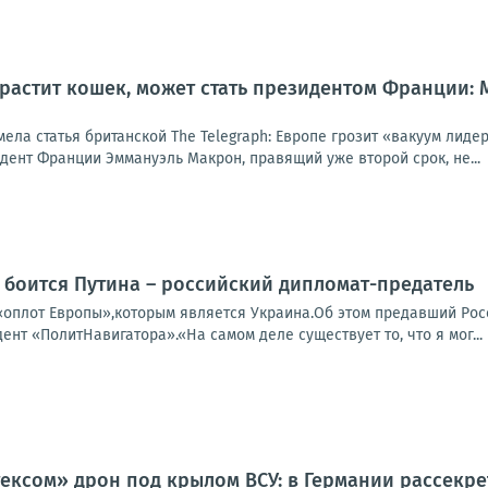
 растит кошек, может стать президентом Франции:
мела статья британской The Telegraph: Европе грозит «вакуум лид
идент Франции Эммануэль Макрон, правящий уже второй срок, не...
 боится Путина – российский дипломат-предатель
«оплот Европы»,которым является Украина.Об этом предавший Ро
дент «ПолитНавигатора».«На самом деле существует то, что я мог...
ксом» дрон под крылом ВСУ: в Германии рассекре