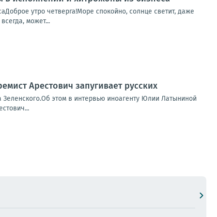
саДоброе утро четверга!Море спокойно, солнце светит, даже
сегда, может...
ремист Арестович запугивает русских
а Зеленского.Об этом в интервью иноагенту Юлии Латыниной
стович...