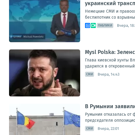
украинский транс
Немецкие СМИ и правоох
беспилотник со взрывным
Вчера, 18:
ПАБЛИКИ
Mysl Polska: Зеле
Глава киевской хунты Вл
ударился в откровенный
Вчера, 14:43
СМИ
В Румынии заявили
Румыния отказалась от 
председателя оппозицион
Вчера, 22:01
СМИ