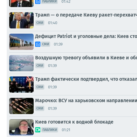
01:42
ПАБЛИКИ
Трамп — о передаче Киеву ракет-перехват
01:40
СМИ
Дефицит Patriot и уголовные дела: Киев с
01:39
СМИ
Воздушную тревогу объявили в Киеве и об
01:39
СМИ
Трамп фактически подтвердил, что отказал
01:39
СМИ
Марочко: ВСУ на харьковском направлени
01:39
СМИ
Киев готовится к водной блокаде
01:21
ПАБЛИКИ