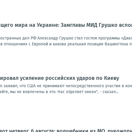
ящего мира на Украине: Замглавы МИД Грушко всп
ностранных дел РФ Александр Грушко стал гостем программы «Диа
в отношениях с Европой и какова реальная позиция Вашингтона по
ировал усиление российских ударов по Киеву
п заявил, что США не принимают непосредственного участия в кон
йте, мы не вовлечены в это. Нас отделяет океан", - сказал...
 вот четверг, 6 августа: волшебники из МО, рукожо