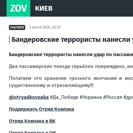
ZOV
КИЕВ
2 июня 2026, 20:20
ПАБЛИКИ
Бандеровские террористы нанесли 
Бандеровские террористы нанесли удар по пассаж
Два пассажирских поезда серьёзно повреждено, ин
Полагаем что хранение грозного молчания и мн
существенному и отрезвляющему!!!
@otryadkovpaka
#Да_Победе #Украина #Россия #др
Поддержать Отряд Ковпака
Отряд Ковпака в ВК
Отряд Ковпака в ОК