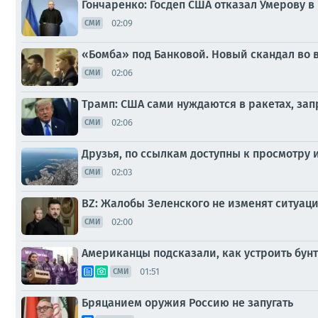
Гончаренко: Госдеп США отказал Умерову 
02:09
СМИ
«Бомба» под Банковой. Новый скандал во 
02:06
СМИ
Трамп: США сами нуждаются в ракетах, з
02:06
СМИ
Друзья, по ссылкам доступны к просмотру
02:03
СМИ
BZ: Жалобы Зеленского не изменят ситуац
02:00
СМИ
Американцы подсказали, как устроить бунт
01:51
СМИ
Бряцанием оружия Россию не запугать