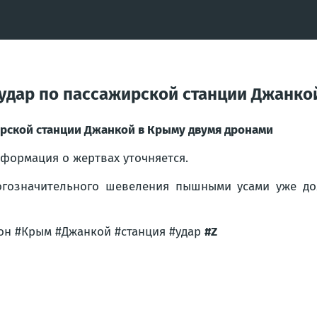
удар по пассажирской станции Джанко
ирской станции Джанкой в Крыму двумя дронами
формация о жертвах уточняется.
огозначительного шевеления пышными усами уже дол
он #Крым #Джанкой #станция #удар
#Z