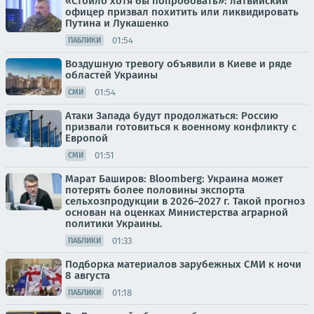
«Стоило хотя бы попробовать»: латвийский
офицер призвал похитить или ликвидировать
Путина и Лукашенко
01:54
ПАБЛИКИ
Воздушную тревогу объявили в Киеве и ряде
областей Украины
01:54
СМИ
Атаки Запада будут продолжаться: Россию
призвали готовиться к военному конфликту с
Европой
01:51
СМИ
Марат Баширов: Bloomberg: Украина может
потерять более половины экспорта
сельхозпродукции в 2026–2027 г. Такой прогноз
основан на оценках Министерства аграрной
политики Украины.
01:33
ПАБЛИКИ
Подборка материалов зарубежных СМИ к ночи
8 августа
01:18
ПАБЛИКИ