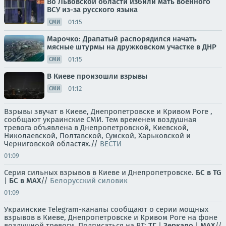
Во Львовской области избили мать военного
ВСУ из-за русского языка
01:15
СМИ
Марочко: Драпатый распорядился начать
мясные штурмы на дружковском участке в ДНР
01:15
СМИ
В Киеве произошли взрывы
01:12
СМИ
Взрывы звучат в Киеве, Днепропетровске и Кривом Роге ,
сообщают украинские СМИ. Тем временем воздушная
тревога объявлена в Днепропетровской, Киевской,
Николаевской, Полтавской, Сумской, Харьковской и
Черниговской областях.//
ВЕСТИ
01:09
Серия сильных взрывов в Киеве и Днепропетровске.
БС в TG
|
БС в МАХ
//
Белорусский силовик
01:09
Украинские Telegram-каналы сообщают о серии мощных
взрывов в Киеве, Днепропетровске и Кривом Роге на фоне
воздушной тревоги. Подписаться на RT:
ТГ
|
Зеркало
|
MAX
//