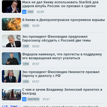
Маск не дал Киеву использовать Starlink для
ударов вглубь России: он призвал к сделке
02:09
СМИ
В Киеве и Днепропетровске прогремели взрывы
02:09
СМИ
Экс-президент Финляндии предложил
Евросоюзу обсудить с Россией две темы
02:03
СМИ
Федоров намекнул, что протесты в поддержку
его возвращения могут усилиться
01:57
СМИ
Экс-президент Финляндии Ниинисте призвал
Европу к диалогу с РФ
01:57
СМИ
С чем и зачем Владимир Зеленский прилетел в
Белград
01:57
ПАБЛИКИ