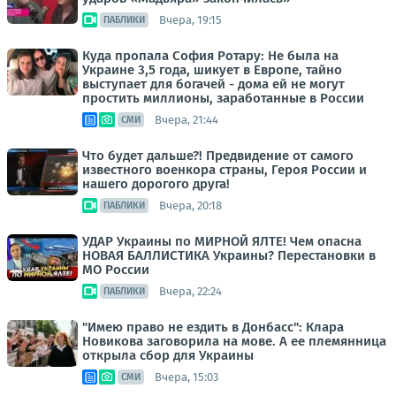
Вчера, 19:15
ПАБЛИКИ
Куда пропала София Ротару: Не была на
Украине 3,5 года, шикует в Европе, тайно
выступает для богачей - дома ей не могут
простить миллионы, заработанные в России
Вчера, 21:44
СМИ
Что будет дальше?! Предвидение от самого
известного военкора страны, Героя России и
нашего дорогого друга!
Вчера, 20:18
ПАБЛИКИ
УДАР Украины по МИРНОЙ ЯЛТЕ! Чем опасна
НОВАЯ БАЛЛИСТИКА Украины? Перестановки в
МО России
Вчера, 22:24
ПАБЛИКИ
"Имею право не ездить в Донбасс": Клара
Новикова заговорила на мове. А ее племянница
открыла сбор для Украины
Вчера, 15:03
СМИ