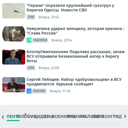
"Герани" поразили крупнейший сухогруз у
берегов Одессы. Новости СВО
Вчера, 23:45
СМИ
Немужчина ударил женщину, которая кричала :
"Слава России"
Вчера, 22:54
ПАБЛИКИ
Блогер?миллионник Подоляка рассказал, зачем
ВСУ отправили безэкипажный катер к берегу
Ялты
Вчера, 22:09
СМИ
Сергей Лебедев: Набор «добровольцев» в ВСУ
продвигается: Харьков сообщает
Вчера, 17:36
МНЕНИЯ
ЛЕНТА
ТОП
ОФИЦ.
ВИДЕО
СМИ
ВОЕНКОРЫ
МНЕНИЯ
ПАБЛИКИ
ФОТО
ЛОНГРИДЫ