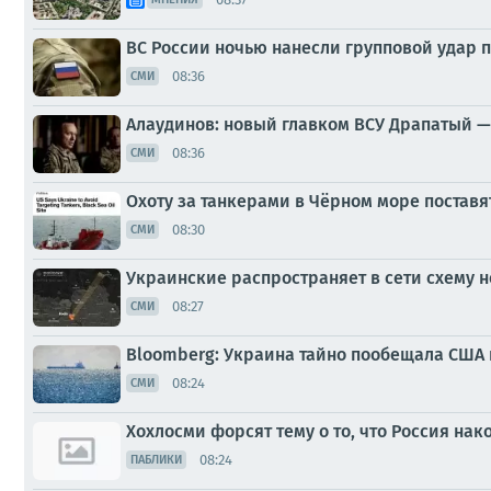
ВС России ночью нанесли групповой удар 
08:36
СМИ
Алаудинов: новый главком ВСУ Драпатый 
08:36
СМИ
Охоту за танкерами в Чёрном море поставят
08:30
СМИ
Украинские распространяет в сети схему н
08:27
СМИ
Bloomberg: Украина тайно пообещала США 
08:24
СМИ
Хохлосми форсят тему о то, что Россия на
08:24
ПАБЛИКИ