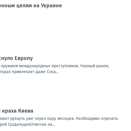
енным целям на Украине
снуло Европу
ет оружием международных преступников. Черный рынок,
орая привлекает даже Cosa...
я краха Киева
ожет рухнуть уже через пару месяцев. Необходимо отрезать
рей СуздальцевОтвечая на...