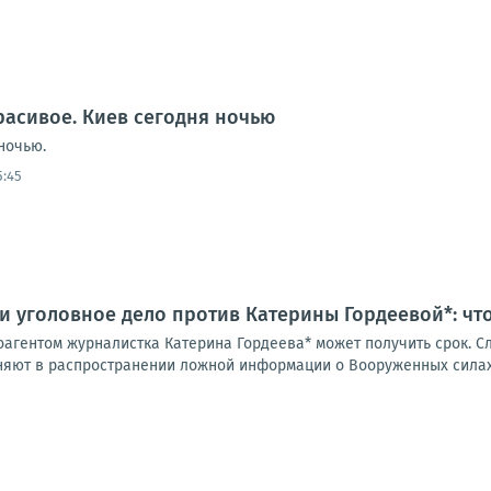
расивое. Киев сегодня ночью
ночью.
5:45
и уголовное дело против Катерины Гордеевой*: чт
оагентом журналистка Катерина Гордеева* может получить срок. С
няют в распространении ложной информации о Вооруженных силах 