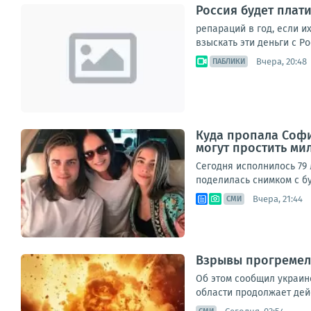
Россия будет плат
репараций в год, если и
взыскать эти деньги с Р
Вчера, 20:48
ПАБЛИКИ
Куда пропала София
могут простить ми
Сегодня исполнилось 79 
поделилась снимком с бу
Вчера, 21:44
СМИ
Взрывы прогремели
Об этом сообщил украин
области продолжает дейс