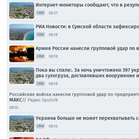
Интернет-мониторы сообщают, что в резул
08:21
СМИ
РИА Новости: в Сумской области зафиксир
08:18
СМИ
Армия России нанесли групповой удар по 
08:18
СМИ
Пока вы спали:. За ночь уничтожено 397 
два сухогруза, доставлявших вооружение 
08:18
СМИ
Российские войска нанесли групповой удар по предприя
МАКС
//
Радио Sputnik
08:16
Украина больше не может перехватывать 
08:16
СМИ