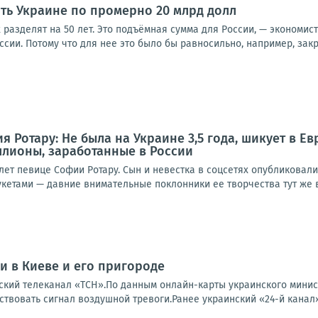
ить Украине по промерно 20 млрд долл
х разделят на 50 лет. Это подъёмная сумма для России, — экономис
оссии. Потому что для нее это было бы равносильно, например, закр
 Ротару: Не была на Украине 3,5 года, шикует в Ев
ллионы, заработанные в России
лет певице Софии Ротару. Сын и невестка в соцсетях опубликовал
кетами — давние внимательные поклонники ее творчества тут же в
 в Киеве и его пригороде
ский телеканал «ТСН».По данным онлайн-карты украинского минис
твовать сигнал воздушной тревоги.Ранее украинский «24-й канал» 