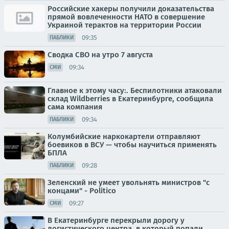
Российские хакеры получили доказательства
прямой вовлеченности НАТО в совершение
Украиной терактов на территории России
09:35
ПАБЛИКИ
Сводка СВО на утро 7 августа
09:34
СМИ
Главное к этому часу:. Беспилотники атаковали
склад Wildberries в Екатеринбурге, сообщила
сама компания
09:34
ПАБЛИКИ
Колумбийские наркокартели отправляют
боевиков в ВСУ — чтобы научиться применять
БПЛА
09:28
ПАБЛИКИ
Зеленский не умеет увольнять министров "с
концами" - Politico
09:27
СМИ
В Екатеринбурге перекрыли дорогу у
логистического центра, в который попали