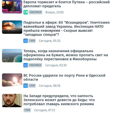
Европа тормозит и боится Путина – российский
дипломат-предатель
Вчера, 23:00
ПАБЛИКИ
Подполье в эфире: 80 "Искандеров". Уничтожен
важнейший завод Украины. Инспекция НАТО
прибыла невовремя - Скорые вывозят
"западных спецов"?
Сегодня, 05:33
СМИ
Теперь, когда назначения официально
оформлены на бумаге, можно пролить свет на
подоплёку перестановок в Минобороны
Сегодня, 02:30
ПАБЛИКИ
ВС России ударили по порту Рени в Одесской
области
Сегодня, 06:18
СМИ
На Западе предупредили, что наглость
Зеленского может довести до беды: что
потребовал главарь киевского режима
Сегодня, 07:12
СМИ