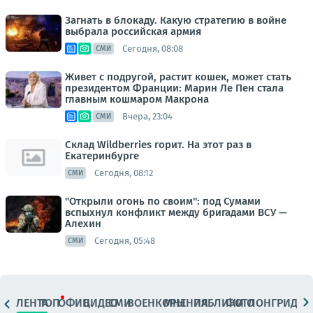
Загнать в блокаду. Какую стратегию в войне
выбрала российская армия
Сегодня, 08:08
СМИ
Живет с подругой, растит кошек, может стать
президентом Франции: Марин Ле Пен стала
главным кошмаром Макрона
Вчера, 23:04
СМИ
Склад Wildberries горит. На этот раз в
Екатеринбурге
Сегодня, 08:12
СМИ
"Открыли огонь по своим": под Сумами
вспыхнул конфликт между бригадами ВСУ —
Алехин
Сегодня, 05:48
СМИ
ЛЕНТА
ТОП
ОФИЦ.
ВИДЕО
СМИ
ВОЕНКОРЫ
МНЕНИЯ
ПАБЛИКИ
ФОТО
ЛОНГРИДЫ