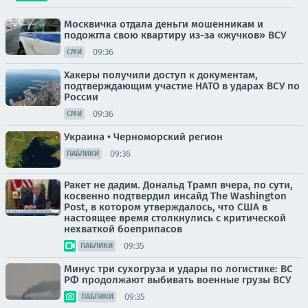
Москвичка отдала деньги мошенникам и
подожгла свою квартиру из-за «жучков» ВСУ
09:36
СМИ
Хакеры получили доступ к документам,
подтверждающим участие НАТО в ударах ВСУ по
России
09:36
СМИ
Украина • Черноморский регион
09:36
ПАБЛИКИ
Ракет не дадим. Дональд Трамп вчера, по сути,
косвенно подтвердил инсайд The Washington
Post, в котором утверждалось, что США в
настоящее время столкнулись с критической
нехваткой боеприпасов
09:35
ПАБЛИКИ
Минус три сухогруза и удары по логистике: ВС
РФ продолжают выбивать военные грузы ВСУ
09:35
ПАБЛИКИ