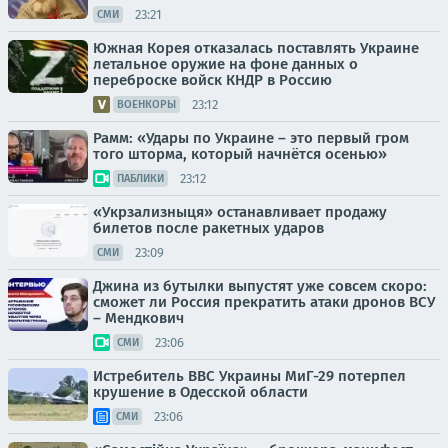
23:21
СМИ
Южная Корея отказалась поставлять Украине
летальное оружие на фоне данных о
переброске войск КНДР в Россию
23:12
ВОЕНКОРЫ
Рамм: «Удары по Украине – это первый гром
того шторма, который начнётся осенью»
23:12
ПАБЛИКИ
«Укрзализныця» останавливает продажу
билетов после ракетных ударов
23:09
СМИ
Джина из бутылки выпустят уже совсем скоро:
сможет ли Россия прекратить атаки дронов ВСУ
– Мендкович
23:06
СМИ
Истребитель ВВС Украины МиГ-29 потерпел
крушение в Одесской области
23:06
СМИ