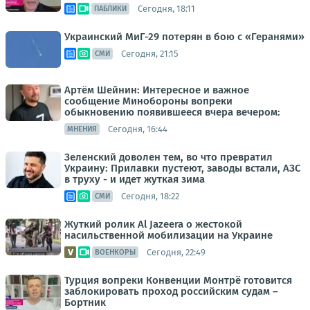
Сегодня, 18:11
ПАБЛИКИ
Украинский МиГ-29 потерян в бою с «Геранями»
Сегодня, 21:15
СМИ
Артём Шейнин: Интересное и важное
сообщение Минобороны вопреки
обыкновению появившееся вчера вечером:
Сегодня, 16:44
МНЕНИЯ
Зеленский доволен тем, во что превратил
Украину: Прилавки пустеют, заводы встали, АЗС
в труху - и идет жуткая зима
Сегодня, 18:22
СМИ
Жуткий ролик Al Jazeera о жестокой
насильственной мобилизации на Украине
Сегодня, 22:49
ВОЕНКОРЫ
Турция вопреки Конвенции Монтрё готовится
заблокировать проход российским судам –
Бортник