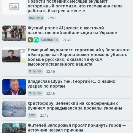
Новости последних месяцев внушают
осторожный оптимизм, что госмашина стала
работать быстрее и жёстче
22:57
ПАБЛИКИ
Жуткий ролик Al Jazeera о жестокой
насильственной мобилизации на Украине
22:49
ВОЕНКОРЫ
Немецкий журналист, спросивший у Зеленского
в Белграде как Европа может «помочь убивать
больше русских», оказался внуком
высокопоставленного нациста
22:46
МНЕНИЯ
Владислав Шурыгин: Георгий К:. О наших
ударах по портам
22:46
МНЕНИЯ
Христофору: Зеленский на конференции с
Вучичем оправдывался за провалы Украины
22:43
СМИ
Жителей Запорожья просят покинуть город —
источник назвал причины