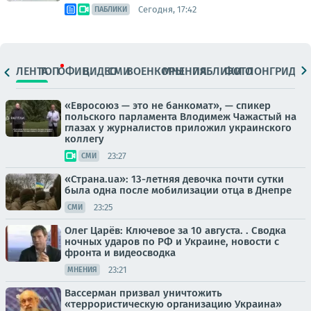
Сегодня, 17:42
ПАБЛИКИ
ЛЕНТА
ТОП
ОФИЦ.
ВИДЕО
СМИ
ВОЕНКОРЫ
МНЕНИЯ
ПАБЛИКИ
ФОТО
ЛОНГРИДЫ
«Евросоюз — это не банкомат», — спикер
польского парламента Влодимеж Чажастый на
глазах у журналистов приложил украинского
коллегу
23:27
СМИ
«Страна.ua»: 13-летняя девочка почти сутки
была одна после мобилизации отца в Днепре
23:25
СМИ
Олег Царёв: Ключевое за 10 августа. . Сводка
ночных ударов по РФ и Украине, новости с
фронта и видеосводка
23:21
МНЕНИЯ
Вассерман призвал уничтожить
«террористическую организацию Украина»