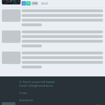
22:43
СМИ
© Лента новостей Киева
Email:
info@newskiev.ru
О нас
Контакты