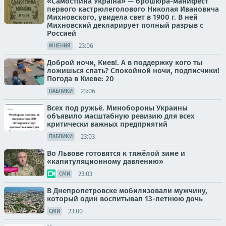
«Самостійна Україна» — брошюра-манифест
первого кастрюлеголового Николая Ивановича
Михновского, увидела свет в 1900 г. В ней
Михновский декларирует полный разрыв с
Россией
23:06
МНЕНИЯ
Доброй ночи, Киев!. А в поддержку кого ты
ложишься спать? Спокойной ночи, подписчики!
Погода в Киеве: 20
23:06
ПАБЛИКИ
Всех под ружьё. Минобороны Украины
объявило масштабную ревизию для всех
критически важных предприятий
23:03
ПАБЛИКИ
Во Львове готовятся к тяжёлой зиме и
«капитуляционному давлению»
23:03
СМИ
В Днепропетровске мобилизовали мужчину,
который один воспитывал 13-летнюю дочь
23:00
СМИ