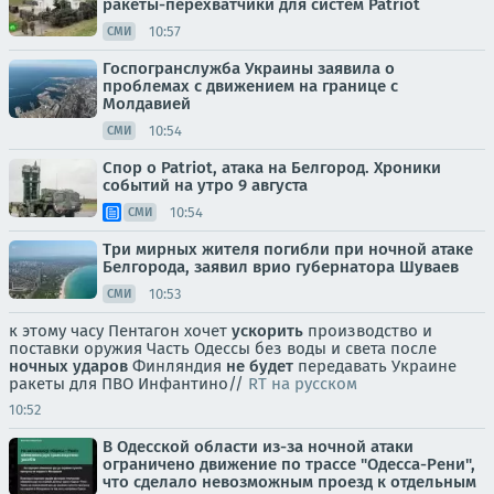
ракеты-перехватчики для систем Patriot
10:57
СМИ
Госпогранслужба Украины заявила о
проблемах с движением на границе с
Молдавией
10:54
СМИ
Спор о Patriot, атака на Белгород. Хроники
событий на утро 9 августа
10:54
СМИ
Три мирных жителя погибли при ночной атаке
Белгорода, заявил врио губернатора Шуваев
10:53
СМИ
к этому часу Пентагон хочет
ускорить
производство и
поставки оружия Часть Одессы без воды и света после
ночных ударов
Финляндия
не будет
передавать Украине
ракеты для ПВО Инфантино//
RT на русском
10:52
В Одесской области из-за ночной атаки
ограничено движение по трассе "Одесса-Рени",
что сделало невозможным проезд к отдельным