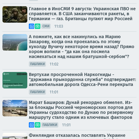
Главное в ИноСМИ 9 августа: Украинская ПВО не
справляется. В США заканчиваются ракеты, в
Германии — газ. Британцы пугают мир Россией
11:03
СМИ
А помните, как все накинулись на Марию
Захарову, когда она проехалась по этому
куколду Вучичу некоторое время назад? Прямо
хором вопили - "да как она посмела
насмехаться над нашим братушкой-сербом"?
11:02
ПАБЛИКИ
Вертухаи просроченной Наркогниды -
"дэржавна прыкордонна служба" подтверждает:
автомобильная дорога Одесса-Рени перекрыта
11:01
ПАБЛИКИ
Марат Баширов: Дунай рекордно обмелел. Из-
за блокады Россией черноморских портов для
Украины судоходство по Дунаю по резервному
маршруту стало одним из ключевых факторов
11:01
ПАБЛИКИ
Финляндия отказалась поставлять Украине