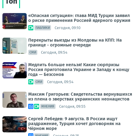
Топ
«Опасная ситуация»: глава МИД Турции заявил
о риске применения Россией ядерного оружия
Сегодня, 09:10
ПАБЛИКИ
Перекрыты выезды из Молдовы на КПП: На
границе - огромные очереди
Сегодня, 09:54
СМИ
Медлить больше нельзя! Какие сюрпризы
Россия приготовила Украине и Западу к концу
года — Безсонов
Сегодня, 09:54
СМИ
Максим Григорьев: Свидетельства вернувшихся
из плена о зверствах украинских неонацистов
Сегодня, 09:55
МНЕНИЯ
Сергей Лебедев: 9 августа. В России ищут
раздражение, Турция хочет договорняк на
Чёрном море
Сегодня, 08:25
МНЕНИЯ