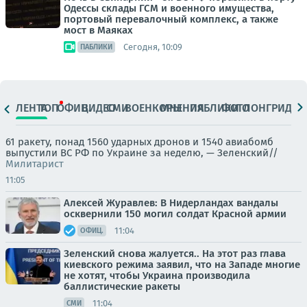
Одессы склады ГСМ и военного имущества,
портовый перевалочный комплекс, а также
мост в Маяках
Сегодня, 10:09
ПАБЛИКИ
ЛЕНТА
ТОП
ОФИЦ.
ВИДЕО
СМИ
ВОЕНКОРЫ
МНЕНИЯ
ПАБЛИКИ
ФОТО
ЛОНГРИДЫ
61 ракету, понад 1560 ударных дронов и 1540 авиабомб
выпустили ВС РФ по Украине за неделю, — Зеленский//
Милитарист
11:05
Алексей Журавлев: В Нидерландах вандалы
осквернили 150 могил солдат Красной армии
11:04
ОФИЦ.
Зеленский снова жалуется.. На этот раз глава
киевского режима заявил, что на Западе многие
не хотят, чтобы Украина производила
баллистические ракеты
11:04
СМИ