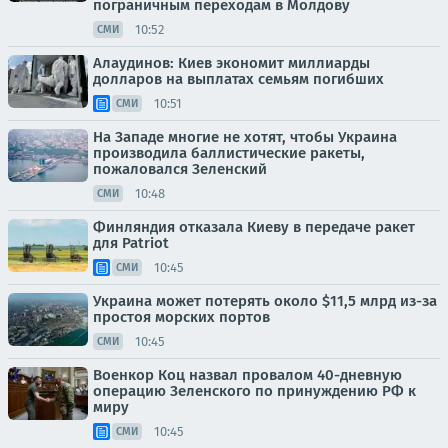
пограничным переходам в Молдову
10:52
СМИ
Алаудинов: Киев экономит миллиарды
долларов на выплатах семьям погибших
10:51
СМИ
На Западе многие не хотят, чтобы Украина
производила баллистические ракеты,
пожаловался Зеленский
10:48
СМИ
Финляндия отказала Киеву в передаче ракет
для Patriot
10:45
СМИ
Украина может потерять около $11,5 млрд из-за
простоя морских портов
10:45
СМИ
Военкор Коц назвал провалом 40-дневную
операцию Зеленского по принуждению РФ к
миру
10:45
СМИ