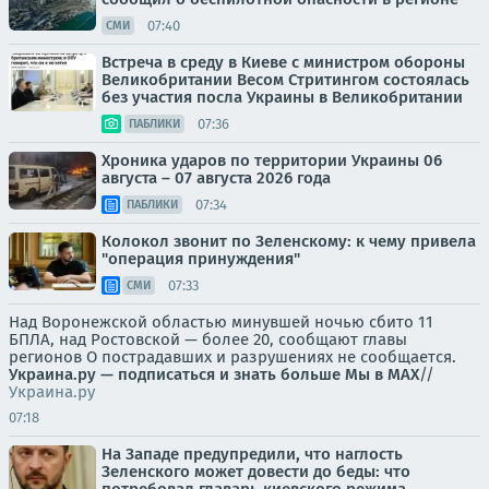
07:40
СМИ
Встреча в среду в Киеве с министром обороны
Великобритании Весом Стритингом состоялась
без участия посла Украины в Великобритании
07:36
ПАБЛИКИ
Хроника ударов по территории Украины 06
августа – 07 августа 2026 года
07:34
ПАБЛИКИ
Колокол звонит по Зеленскому: к чему привела
"операция принуждения"
07:33
СМИ
Над Воронежской областью минувшей ночью сбито 11
БПЛА, над Ростовской — более 20, сообщают главы
регионов О пострадавших и разрушениях не сообщается.
Украина.ру — подписаться и знать больше
Мы в MAX
//
Украина.ру
07:18
На Западе предупредили, что наглость
Зеленского может довести до беды: что