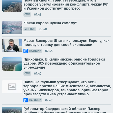
Пока вы спали:. Трамп утверждает, что в
вопросе урегулирования конфликта между РФ
и Украиной достигнут прогресс
07:48
СМИ
"Такая корова нужна самому"
07:48
МНЕНИЯ
Марат Баширов: Штаты используют Европу, как
половую тряпку для своей экономики
07:45
ПАБЛИКИ
Приходько: В Калининском районе Горловки
ударом ВСУ повреждено образовательное
учреждение
07:42
СМИ
Наивные глупыши утверждают, что акты
террора против наших мыслителей, активистов,
ученых, инженеров, генералов, организаторов
производств Киев устраивает лично
07:42
ПАБЛИКИ
Губернатор Свердловской области Паслер
сообщил о беспилотной опасности в регионе