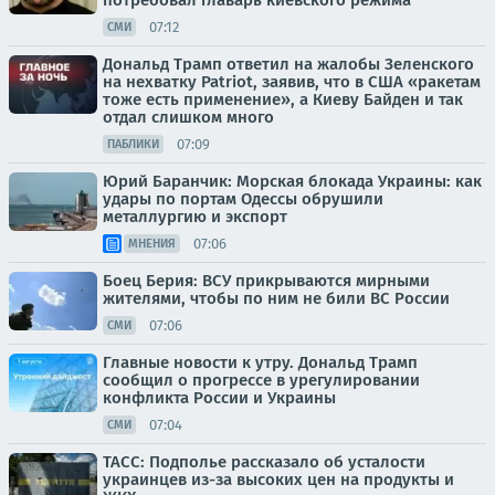
потребовал главарь киевского режима
07:12
СМИ
Дональд Трамп ответил на жалобы Зеленского
на нехватку Patriot, заявив, что в США «ракетам
тоже есть применение», а Киеву Байден и так
отдал слишком много
07:09
ПАБЛИКИ
Юрий Баранчик: Морская блокада Украины: как
удары по портам Одессы обрушили
металлургию и экспорт
07:06
МНЕНИЯ
Боец Берия: ВСУ прикрываются мирными
жителями, чтобы по ним не били ВС России
07:06
СМИ
Главные новости к утру. Дональд Трамп
сообщил о прогрессе в урегулировании
конфликта России и Украины
07:04
СМИ
ТАСС: Подполье рассказало об усталости
украинцев из-за высоких цен на продукты и