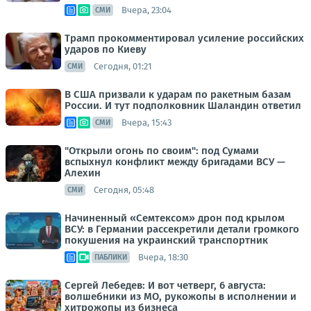
Вчера, 23:04
СМИ
Трамп прокомментировал усиление российских
ударов по Киеву
Сегодня, 01:21
СМИ
В США призвали к ударам по ракетным базам
России. И тут подполковник Шаландин ответил
Вчера, 15:43
СМИ
"Открыли огонь по своим": под Сумами
вспыхнул конфликт между бригадами ВСУ —
Алехин
Сегодня, 05:48
СМИ
Начиненный «Семтексом» дрон под крылом
ВСУ: в Германии рассекретили детали громкого
покушения на украинский транспортник
Вчера, 18:30
ПАБЛИКИ
Сергей Лебедев: И вот четверг, 6 августа:
волшебники из МО, рукожопы в исполнении и
хитрожопы из бизнеса