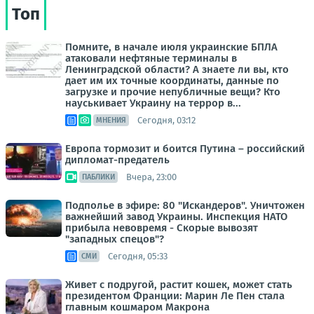
Топ
Помните, в начале июля украинские БПЛА
атаковали нефтяные терминалы в
Ленинградской области? А знаете ли вы, кто
дает им их точные координаты, данные по
загрузке и прочие непубличные вещи? Кто
науськивает Украину на террор в...
Сегодня, 03:12
МНЕНИЯ
Европа тормозит и боится Путина – российский
дипломат-предатель
Вчера, 23:00
ПАБЛИКИ
Подполье в эфире: 80 "Искандеров". Уничтожен
важнейший завод Украины. Инспекция НАТО
прибыла невовремя - Скорые вывозят
"западных спецов"?
Сегодня, 05:33
СМИ
Живет с подругой, растит кошек, может стать
президентом Франции: Марин Ле Пен стала
главным кошмаром Макрона