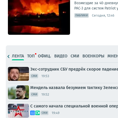
Возмездие за 40-дневную
PAC-3 для систем Patriot
Сегодня, 12:46
ПАБЛИКИ
ЛЕНТА
ТОП
ОФИЦ.
ВИДЕО
СМИ
ВОЕНКОРЫ
МНЕ
Экс-сотрудник СБУ предрёк скорое падени
19:53
СМИ
Мендель назвала безумием тактику Зелен
19:52
СМИ
С самого начала специальной военной опе
19:49
СМИ