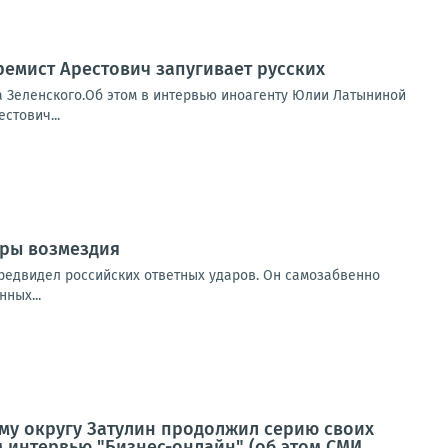
ремист Арестович запугивает русских
а Зеленского.Об этом в интервью иноагенту Юлии Латыниной
стович...
ары возмездия
предвидел российских ответных ударов. Он самозабвенно
ных...
му округу Затулин продолжил серию своих
 интервью "Бизнес-онлайн" (об этом СМИ