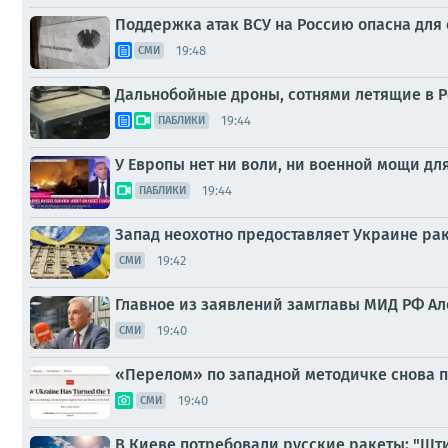
Поддержка атак ВСУ на Россию опасна для 
19:48
СМИ
Дальнобойные дроны, сотнями летящие в Р
19:44
ПАБЛИКИ
У Европы нет ни воли, ни военной мощи дл
19:44
ПАБЛИКИ
Запад неохотно предоставляет Украине ра
19:42
СМИ
Главное из заявлений замглавы МИД РФ Ал
19:40
СМИ
«Перелом» по западной методичке снова по
19:40
СМИ
В Киеве потребовали русские ракеты: "Шти