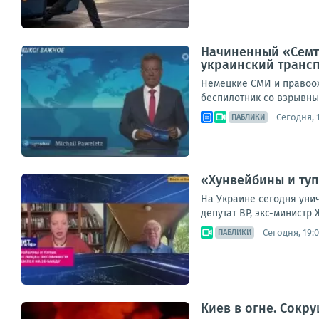
Начиненный «Семте
украинский транс
Немецкие СМИ и правоох
беспилотник со взрывным
Сегодня, 
ПАБЛИКИ
«Хунвейбины и туп
На Украине сегодня уни
депутат ВР, экс-министр
Сегодня, 19:0
ПАБЛИКИ
Киев в огне. Сокр