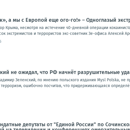
к», а мы с Европой еще ого-го!» – Одноглазый экст
ор Крыма, несмотря на истечение 40-дневной операции кокаинист
ок экстремистов и террористов экс-советник Зе-офиса Алексей Аре
5
нский не ожидал, что РФ начнёт разрушительные уд
адимир Зеленский, по мнению польского издания Mysl Polska, не 
 терроризм, ошибочно посчитав, что придерживающаяся определён
ндатные депутаты от "Единой России" по Сочинско
й на телевидении и конференциях омерзительным