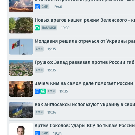
19:40
СМИ
Новых врагов нашел режим Зеленского - 
19:39
ПАБЛИКИ
Молдавия решила отречься от Украины ра
19:35
СМИ
Грушко: Запад развязал против России ги
19:35
СМИ
Зачем Ким на самом деле помогает России 
19:35
СМИ
Как англосаксы используют Украину в свои
19:34
СМИ
Артем Соколов: Удары ВСУ по тылам Росси
19:34
СМИ