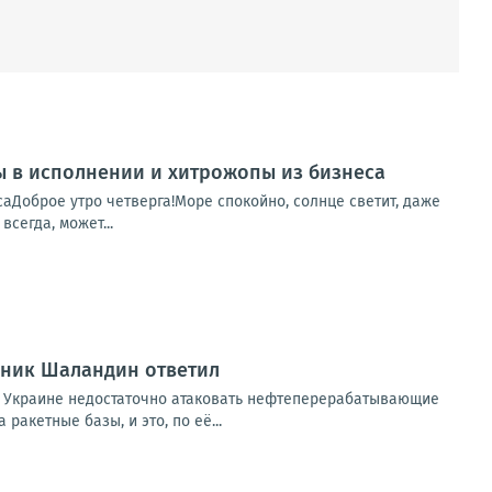
пы в исполнении и хитрожопы из бизнеса
саДоброе утро четверга!Море спокойно, солнце светит, даже
сегда, может...
вник Шаландин ответил
 Украине недостаточно атаковать нефтеперерабатывающие
акетные базы, и это, по её...