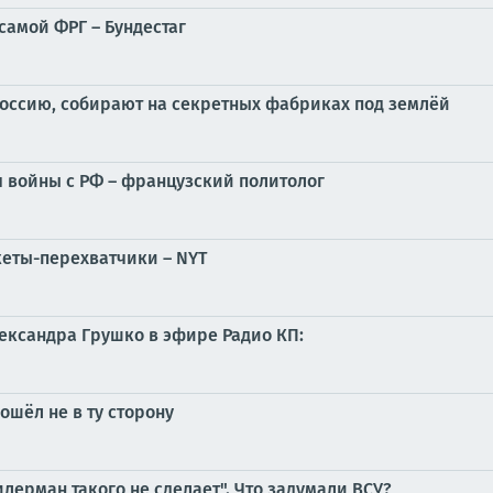
самой ФРГ – Бундестаг
оссию, собирают на секретных фабриках под землёй
я войны с РФ – французский политолог
кеты-перехватчики – NYT
ександра Грушко в эфире Радио КП:
шёл не в ту сторону
лерман такого не сделает". Что задумали ВСУ?