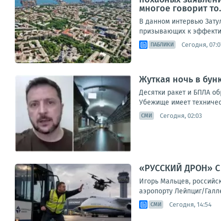
многое говорит то..
В данном интервью Зату
призывающих к эффектив
Сегодня, 07:0
ПАБЛИКИ
Жуткая ночь в бун
Десятки ракет и БПЛА о
Убежище имеет техническ
Сегодня, 02:03
СМИ
«РУССКИЙ ДРОН» 
Игорь Мальцев, российс
аэропорту Лейпциг/Галле
Сегодня, 14:54
СМИ