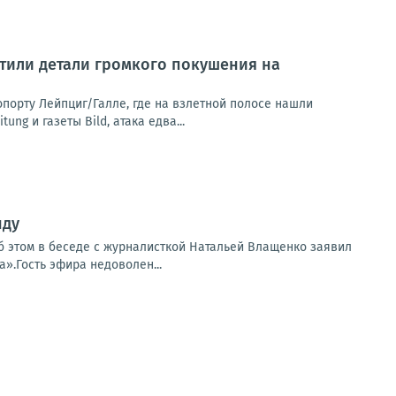
тили детали громкого покушения на
орту Лейпциг/Галле, где на взлетной полосе нашли
g и газеты Bild, атака едва...
нду
б этом в беседе с журналисткой Натальей Влащенко заявил
».Гость эфира недоволен...