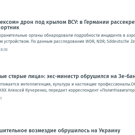
ксом» дрон под крылом ВСУ: в Германии рассекре
портник
ранительные органы обнародовали подробности инцидента в аэроп
 устройством. По данным расследования WDR, NDR, Sddeutsche Zeitun
18:30
ые старые лица»: экс-министр обрушился на Зе-ба
чтожается интеллигенция, культура и настоящие профессионалы.О
 ЖКХ Алексей Кучеренко, передает корреспондент «ПолитНавигатора
1
ушительное возмездие обрушилось на Украину