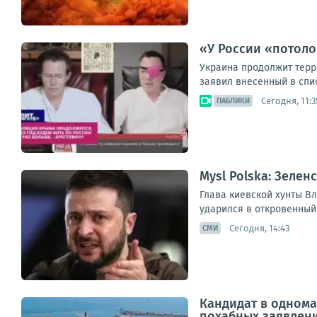
«У России «потоло
Украина продолжит терр
заявил внесенный в спис
Сегодня, 11:3
ПАБЛИКИ
Mysl Polska: Зеле
Глава киевской хунты Вл
ударился в откровенный
Сегодня, 14:43
СМИ
Кандидат в однома
похабных заявлени