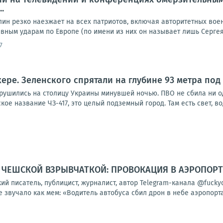
.
лин резко наезжает на всех патриотов, включая авторитетных вое
ным ударам по Европе (по имени из них он называет лишь Сергея 
7
кере. Зеленского спрятали на глубине 93 метра под
брушились на столицу Украины минувшей ночью. ПВО не сбила ни о
ое название ЧЗ-417, это целый подземный город. Там есть свет, вод
С ЧЕШСКОЙ ВЗРЫВЧАТКОЙ: ПРОВОКАЦИЯ В АЭРОПОРТ
кий писатель, публицист, журналист, автор Telegram-канала @fuc
 звучало как мем: «Водитель автобуса сбил дрон в небе аэропорта»