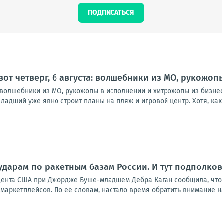
ПОДПИСАТЬСЯ
 вот четверг, 6 августа: волшебники из МО, рукожо
а: волшебники из МО, рукожопы в исполнении и хитрожопы из бизне
ладший уже явно строит планы на пляж и игровой центр. Хотя, как в
1
ударам по ракетным базам России. И тут подполко
дента США при Джордже Буше-младшем Дебра Каган сообщила, что
маркетплейсов. По её словам, настало время обратить внимание на р
3