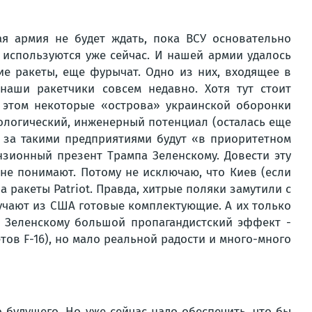
ая армия не будет ждать, пока ВСУ основательно
 используются уже сейчас. И нашей армии удалось
е ракеты, еще фурычат. Одно из них, входящее в
наши ракетчики совсем недавно. Хотя тут стоит
 этом некоторые «острова» украинской оборонки
нологический, инженерный потенциал (осталась еще
И за такими предприятиями будут «в приоритетном
нзионный презент Трампа Зеленскому. Довести эту
 не понимают. Потому не исключаю, что Киев (если
а ракеты Patriot. Правда, хитрые поляки замутили с
лучают из США готовые комплектующие. А их только
т Зеленскому большой пропагандистский эффект -
ов F-16), но мало реальной радости и много-много
 будущего. Но уже сейчас надо обеспечить, что бы