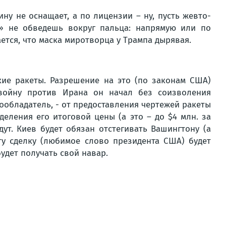
ну не оснащает, а по лицензии – ну, пусть жевто-
» не обведешь вокруг пальца: напрямую или по
ается, что маска миротворца у Трампа дырявая.
кие ракеты. Разрешение на это (по законам США)
 войну против Ирана он начал без соизволения
ообладатель, - от предоставления чертежей ракеты
еления его итоговой цены (а это – до $4 млн. за
ут. Киев будет обязан отстегивать Вашингтону (а
ту сделку (любимое слово президента США) будет
удет получать свой навар.