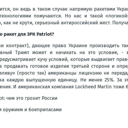
ится, он ведь в таком случае напрямую ракетами Украи
технологиями помучаются. Но нас и такой «логикой
, как не крути, серьезный антироссийский жест. Получ
 ракет для ЗРК Patriot?
ли контракт), дающее право Украине производить та
авный Трамп может и начихать на это условие, -
редусматривает кучу условий, которые выдвигает прав
а продавать готовое изделие третьей стороне и опред
халяву» (просто так) американцы лицензию не передад
за каждую выпущенную единицу. Не менее 25%. За э
ения. И американская компания Lockheed Martin тоже б
м оружием и боеприпасами