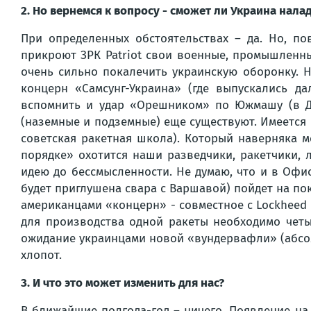
2. Но вернемся к вопросу - сможет ли Украина налад
При определенных обстоятельствах – да. Но, по
прикроют ЗРК Patriot свои военные, промышленны
очень сильно покалечить украинскую оборонку. 
концерн «Самсунг-Украина» (где выпускались д
вспомнить и удар «Орешником» по Южмашу (в Дн
(наземные и подземные) еще существуют. Имеется 
советская ракетная школа). Который наверняка м
порядке» охотится наши разведчики, ракетчики, 
идею до бессмысленности. Не думаю, что и в Офис
будет приглушена свара с Варшавой) пойдет на покл
американцами «концерн» - совместное с Lockheed 
для производства одной ракеты необходимо четы
ожидание украинцами новой «вундервафли» (абсолю
хлопот.
3. И что это может изменить для нас?
В ближайшие полгода-год – ничего. Появление на 