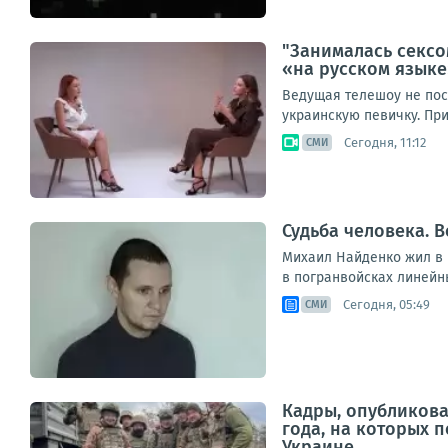
"Занималась сексо
«на русском язык
Ведущая телешоу не пос
украинскую певичку. При
Сегодня, 11:12
СМИ
Судьба человека. В
Михаил Найденко жил в н
в погранвойсках линейны
Сегодня, 05:49
СМИ
Кадры, опубликов
года, на которых 
Украине