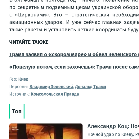
по секретным подземным цехам украинской оборон
с «Цирконами». Это – стратегическая необходи
авиационных ударов. И уже сейчас главная задач
такие ракеты и установить четкие координаты буд
ЧИТАЙТЕ ТАКЖЕ
Трамп заявил о «скором мире» и обвел Зеленского 
«Поцелую потом, если захочешь»: Трамп после са
Гео:
Киев
Персоны:
Владимир Зеленский
,
Дональд Трамп
Источник:
Комсомольская Правда
Топ
Александр Коц: Но
Ночной удар по Киеву. 