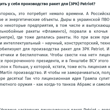
ить у себя производство ракет для (ЗРК) Patriot?
вторюсь, это потребует немало времени. А Российск
е и энергетические объекты. Дыры в украинской ПВО
Но некоторые предприятия, в том числе и выпускающи
альнобойные ракеты «Фламинго), порвали в клочья 
епре), где тоже делались ракеты. Но при всем при
и интеллектуальный – научный, конструкторский, тех
обилизуют для производства ракет для ЗРК Patriot. 
летчики и беспилотчики. Чтобы свести «на нет» лице
е просроченного президента, и в Генштабе ВСУ этого
он к Польше, у которой, кстати, тоже есть лицензия н
Martin производство. И чтобы не заморачиваться, по
ре десятка! Так что лицензионная идея Трампа сули
тного оружия - как когда-то танков Абрамс и самолет
Украине настоящих лицензионных ракет Patriot – дело