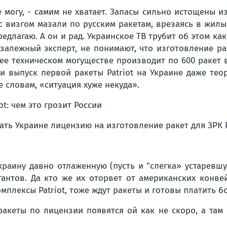
е могу, - самим не хватает. Запасы сильно истощены 
с визгом мазали по русским ракетам, врезаясь в жилы
предлагаю. А он и рад. Украинское ТВ трубит об этом к
алежный эксперт, не понимают, что изготовление ра
ее техническом могуществе производит по 600 ракет в 
ии выпуск первой ракеты Patriot на Украине даже тео
е словам, «ситуация хуже некуда».
ть Украине лицензию на изготовление ракет для ЗРК Pa
Украину давно отлаженную (пусть и "слегка» устарев
тантов. Да кто же их оторвет от американских конве
плексы Patriot, тоже ждут ракеты и готовы платить бо
акеты по лицензии появятся ой как не скоро, а там