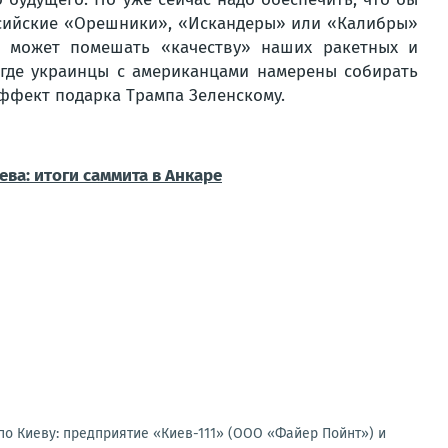
оссийские «Орешники», «Искандеры» или «Калибры»
ое может помешать «качеству» наших ракетных и
, где украинцы с американцами намерены собирать
эффект подарка Трампа Зеленскому.
ва: итоги саммита в Анкаре
по Киеву: предприятие «Киев-111» (ООО «Файер Пойнт») и