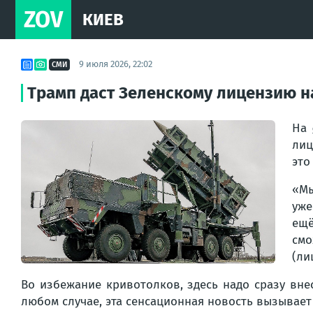
ZOV
КИЕВ
9 июля 2026, 22:02
СМИ
Трамп даст Зеленскому лицензию на 
На
лиц
это
«Мы
уже
ещё
смо
(ли
Во избежание кривотолков, здесь надо сразу внес
любом случае, эта сенсационная новость вызывает