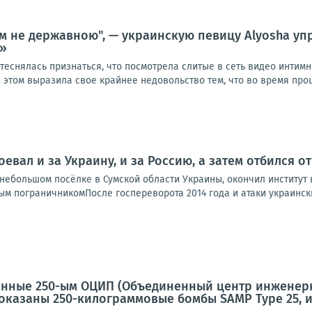
м не державною", — украинскую певицу Alyosha упр
е»
теснялась признаться, что посмотрела слитые в сеть видео интим
 этом выразила свое крайнее недовольство тем, что во время проце
оевал и за Украину, и за Россию, а затем отбился 
ебольшом посёлке в Сумской области Украины, окончил институт в
м пограничникомПосле госпереворота 2014 года и атаки украинских
анные 250-ым ОЦИП (Объединенный центр инженерн
показаны 250-килограммовые бомбы SAMP Type 25, 