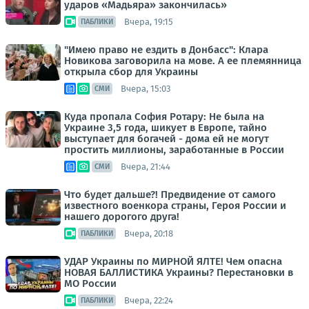
ударов «Мадьяра» закончилась»
Вчера, 19:15
ПАБЛИКИ
"Имею право не ездить в Донбасс": Клара
Новикова заговорила на мове. А ее племянница
открыла сбор для Украины
Вчера, 15:03
СМИ
Куда пропала София Ротару: Не была на
Украине 3,5 года, шикует в Европе, тайно
выступает для богачей - дома ей не могут
простить миллионы, заработанные в России
Вчера, 21:44
СМИ
Что будет дальше?! Предвидение от самого
известного военкора страны, Героя России и
нашего дорогого друга!
Вчера, 20:18
ПАБЛИКИ
УДАР Украины по МИРНОЙ ЯЛТЕ! Чем опасна
НОВАЯ БАЛЛИСТИКА Украины? Перестановки в
МО России
Вчера, 22:24
ПАБЛИКИ