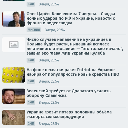
Вчера, 23:54
СМИ
Олег Царёв: Ключевое за 7 августа. . Сводка
ночных ударов по РФ и Украине, новости с
фронта и видеосводка
Вчера, 23:54
МНЕНИЯ
Число случаев нападения на украинцев в
Польше будет расти, нынешний всплеск
негативного отношения — "это только начало",
заявил экс-глава МИД Украины Кулеба
Вчера, 23:54
СМИ
На фоне нехватки ракет Patriot на Украине
набирают популярность новые средства ПВО
Вчера, 23:54
СМИ
Зеленский требует от Драпатого усилить
оборону Славянска
Вчера, 23:54
СМИ
Украине грозит потеря половины объёма
экспорта сельхозпродукции
Вчера, 23:54
СМИ