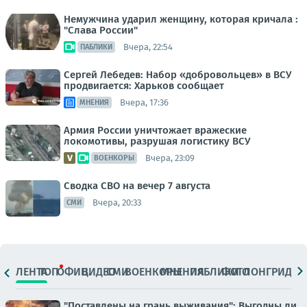
Немужчина ударил женщину, которая кричала :
"Слава России"
Вчера, 22:54
ПАБЛИКИ
Сергей Лебедев: Набор «добровольцев» в ВСУ
продвигается: Харьков сообщает
Вчера, 17:36
МНЕНИЯ
Армия России уничтожает вражеские
локомотивы, разрушая логистику ВСУ
Вчера, 23:09
ВОЕНКОРЫ
Сводка СВО на вечер 7 августа
Вчера, 20:33
СМИ
ЛЕНТА
ТОП
ОФИЦ.
ВИДЕО
СМИ
ВОЕНКОРЫ
МНЕНИЯ
ПАБЛИКИ
ФОТО
ЛОНГРИДЫ
"Поставлены на грань выживания": Выгодны ли