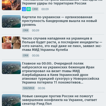
Украине удары по территории России
00:09
СМИ
Картели по-украински — организованная
преступность бандеровцев вышла на новый
уровень
00:09
СМИ
Число случаев нападения на украинцев в
Польше будет расти, а последние инциденты —
«это начало, это ещё даже не пик», заявил экс-
глава МИД Украины Кулеба
00:06
СМИ
Главное на 00:00:. Очередной поляк
набросился на украинских беженцев Иран
отреагировал на визит главы МИД
Азербайджана в Киев Украинский дрон
атаковал турецкий сухогруз у Новороссийска
Украина потеряла 11 локомотивов...
00:06
ПАБЛИКИ
Новые санкции против России не помогут
завершению конфликта на Украине, считает
сенатор Рэнд Пол