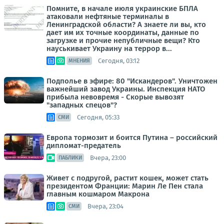
Помните, в начале июля украинские БПЛА
атаковали нефтяные терминалы в
Ленинградской области? А знаете ли вы, кто
дает им их точные координаты, данные по
загрузке и прочие непубличные вещи? Кто
науськивает Украину на террор в...
Сегодня, 03:12
МНЕНИЯ
Подполье в эфире: 80 "Искандеров". Уничтожен
важнейший завод Украины. Инспекция НАТО
прибыла невовремя - Скорые вывозят
"западных спецов"?
Сегодня, 05:33
СМИ
Европа тормозит и боится Путина – российский
дипломат-предатель
Вчера, 23:00
ПАБЛИКИ
Живет с подругой, растит кошек, может стать
президентом Франции: Марин Ле Пен стала
главным кошмаром Макрона
Вчера, 23:04
СМИ