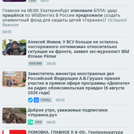
08:07
СМИ
Главное на 08:00: Екатеринбург
атаковали
БПЛА: удар
пришёлся
по Wildberries В России
предложили
создать
алиментный фонд для защиты детей «Герани»//
Осташко!
Важное
08:05
Алексей Живов: У ВСУ больше не осталось
«осторожного оптимизма» относительно
ситуации на фронте, заявил экс-журналист Bild
Юлиан Рёпке
08:05
МНЕНИЯ
Заместитель министра иностранных дел
Российской Федерации А.В.Грушко принял
участие в прямом эфире программы «Диалоги»
на радио «Комсомольская правда» (6 августа
2026 года)
08:05
ОФИЦ.
Доброе утро, уважаемые подписчики
«Украина.ру»
08:05
СМИ
ЛОМОВКА. ГЛАВНОЕ К 8-00:. Генпрокуратура