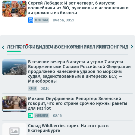
Сергей Лебедев: И вот четверг, 6 августа:
волшебники из МО, рукожопы в исполнении и
хитрожопы из бизнеса
Вчера, 08:21
МНЕНИЯ
ЛЕНТА
ТОП
ОФИЦ.
ВИДЕО
СМИ
ВОЕНКОРЫ
МНЕНИЯ
ПАБЛИКИ
ФОТО
ЛОНГРИДЫ
В течение вечера 6 августа и утром 7 августа
Вооруженными Силами Российской Федерации
продолжено нанесение ударов по морским
судам, задействованным в интересах ВСУ, —
Минобороны
08:16
СМИ
Михаил Онуфриенко: Репортёр: Зеленский
говорит, что его стране срочно нужны ракеты
для Patriot
08:16
МНЕНИЯ
Склад Wildberries горит. На этот раз в
Екатеринбурге