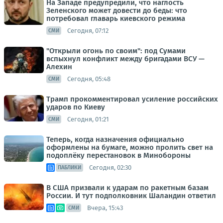
На Западе предупредили, что наглость
Зеленского может довести до беды: что
потребовал главарь киевского режима
Сегодня, 07:12
СМИ
"Открыли огонь по своим": под Сумами
вспыхнул конфликт между бригадами ВСУ —
Алехин
Сегодня, 05:48
СМИ
Трамп прокомментировал усиление российских
ударов по Киеву
Сегодня, 01:21
СМИ
Теперь, когда назначения официально
оформлены на бумаге, можно пролить свет на
подоплёку перестановок в Минобороны
Сегодня, 02:30
ПАБЛИКИ
В США призвали к ударам по ракетным базам
России. И тут подполковник Шаландин ответил
Вчера, 15:43
СМИ