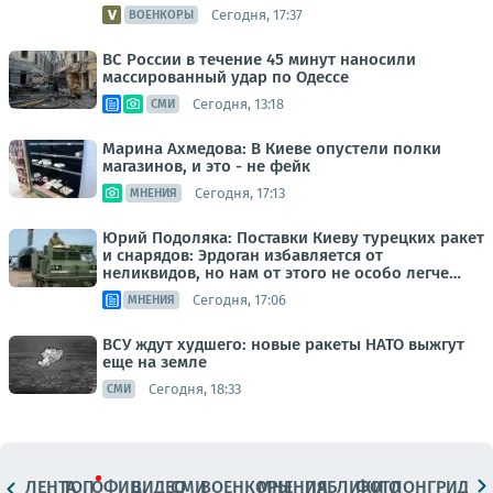
Сегодня, 17:37
ВОЕНКОРЫ
ВС России в течение 45 минут наносили
массированный удар по Одессе
Сегодня, 13:18
СМИ
Марина Ахмедова: В Киеве опустели полки
магазинов, и это - не фейк
Сегодня, 17:13
МНЕНИЯ
Юрий Подоляка: Поставки Киеву турецких ракет
и снарядов: Эрдоган избавляется от
неликвидов, но нам от этого не особо легче…
Сегодня, 17:06
МНЕНИЯ
ВСУ ждут худшего: новые ракеты НАТО выжгут
еще на земле
Сегодня, 18:33
СМИ
ЛЕНТА
ТОП
ОФИЦ.
ВИДЕО
СМИ
ВОЕНКОРЫ
МНЕНИЯ
ПАБЛИКИ
ФОТО
ЛОНГРИДЫ