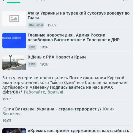
Атаку Украины на турецкий сухогруз доведут до
Гааги
19:09
ПАБЛИКИ
Главные новости дня:. Армия России
освободила Васютинское и Торецкое в ДНР
19:07
СМИ
0 День с РИА Новости Крым
19:07
СМИ
Зато у пятерочки пофоткались После окончания Курской
авантюры зеленского "мiсто Суми" все больше напоминает
Артёмовск и Авдеевку
Подписывайтесь на нас в MAX
@btr80
//
Работайте, братья!
19:07
Юлия Витязева:
Украина - страна-террорист
!//
Юлия
Витязева
19:05
«Кремль воспримет сдержанность как слабость