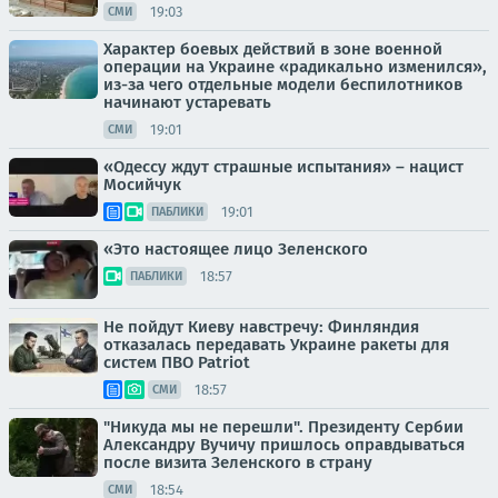
19:03
СМИ
Характер боевых действий в зоне военной
операции на Украине «радикально изменился»,
из-за чего отдельные модели беспилотников
начинают устаревать
19:01
СМИ
«Одессу ждут страшные испытания» – нацист
Мосийчук
19:01
ПАБЛИКИ
«Это настоящее лицо Зеленского
18:57
ПАБЛИКИ
Не пойдут Киеву навстречу: Финляндия
отказалась передавать Украине ракеты для
систем ПВО Patriot
18:57
СМИ
"Никуда мы не перешли". Президенту Сербии
Александру Вучичу пришлось оправдываться
после визита Зеленского в страну
18:54
СМИ