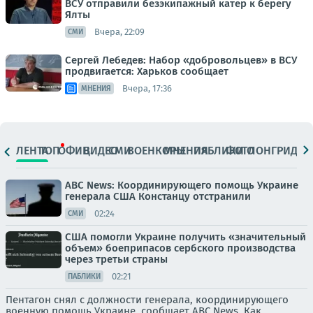
ВСУ отправили безэкипажный катер к берегу
Ялты
Вчера, 22:09
СМИ
Сергей Лебедев: Набор «добровольцев» в ВСУ
продвигается: Харьков сообщает
Вчера, 17:36
МНЕНИЯ
ЛЕНТА
ТОП
ОФИЦ.
ВИДЕО
СМИ
ВОЕНКОРЫ
МНЕНИЯ
ПАБЛИКИ
ФОТО
ЛОНГРИДЫ
ABC News: Координирующего помощь Украине
генерала США Констанцу отстранили
02:24
СМИ
США помогли Украине получить «значительный
объем» боеприпасов сербского производства
через третьи страны
02:21
ПАБЛИКИ
Пентагон снял с должности генерала, координирующего
военную помощь Украине, сообщает ABC News. Как