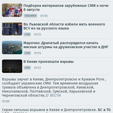
Подборка материалов зарубежных СМИ к ночи
8 августа
01:18
ПАБЛИКИ
Во Львовской области избили мать военного
ВСУ из-за русского языка
01:15
СМИ
Марочко: Драпатый распорядился начать
мясные штурмы на дружковском участке в ДНР
01:15
СМИ
В Киеве произошли взрывы
01:12
СМИ
Взрывы звучат в Киеве, Днепропетровске и Кривом Роге ,
сообщают украинские СМИ. Тем временем воздушная
тревога объявлена в Днепропетровской, Киевской,
Николаевской, Полтавской, Сумской, Харьковской и
Черниговской областях.//
ВЕСТИ
01:09
Серия сильных взрывов в Киеве и Днепропетровске.
БС в TG