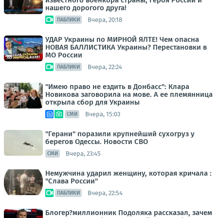
известного военкора страны, Героя России и
нашего дорогого друга!
Вчера, 20:18
ПАБЛИКИ
УДАР Украины по МИРНОЙ ЯЛТЕ! Чем опасна
НОВАЯ БАЛЛИСТИКА Украины? Перестановки в
МО России
Вчера, 22:24
ПАБЛИКИ
"Имею право не ездить в Донбасс": Клара
Новикова заговорила на мове. А ее племянница
открыла сбор для Украины
Вчера, 15:03
СМИ
"Герани" поразили крупнейший сухогруз у
берегов Одессы. Новости СВО
Вчера, 23:45
СМИ
Немужчина ударил женщину, которая кричала :
"Слава России"
Вчера, 22:54
ПАБЛИКИ
Блогер?миллионник Подоляка рассказал, зачем