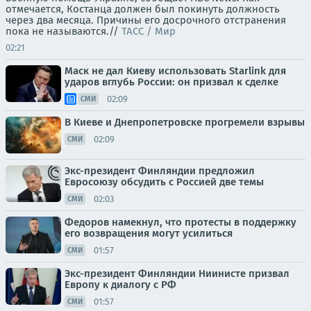
отмечается, Костанца должен был покинуть должность
через два месяца. Причины его досрочного отстранения
пока не называются.//
ТАСС / Мир
02:21
Маск не дал Киеву использовать Starlink для
ударов вглубь России: он призвал к сделке
02:09
СМИ
В Киеве и Днепропетровске прогремели взрывы
02:09
СМИ
Экс-президент Финляндии предложил
Евросоюзу обсудить с Россией две темы
02:03
СМИ
Федоров намекнул, что протесты в поддержку
его возвращения могут усилиться
01:57
СМИ
Экс-президент Финляндии Ниинисте призвал
Европу к диалогу с РФ
01:57
СМИ