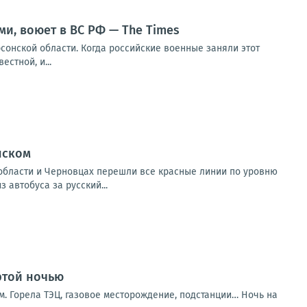
и, воюет в ВС РФ — The Times
сонской области. Когда российские военные заняли этот
стной, и...
нском
 области и Черновцах перешли все красные линии по уровню
 автобуса за русский...
 этой ночью
м. Горела ТЭЦ, газовое месторождение, подстанции… Ночь на