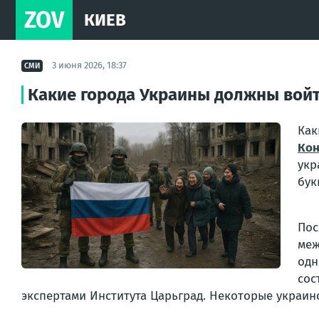
ZOV
КИЕВ
3 июня 2026, 18:37
СМИ
Какие города Украины должны войт
Как
Кон
укр
бук
По
меж
одн
сос
экспертами Института Царьград. Некоторые украин