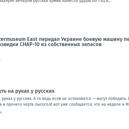
кануне вечером русская армия нанесла удары по ТЭЦ в...
zermuseum East передал Украине боевую машину п
зведки СНАР-10 из собственных запасов
2
ть на руках у русских
а руках у русских. А то ведь если не остановятся — могут победить
и прочего черта лысого.И вот уже сообщается, что на неделе в М
4