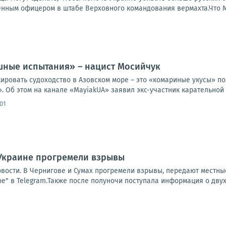
нным офицером в штабе Верховного командования вермахта.Что Ми
шные испытания» – нацист Мосийчук
ировать судоходство в Азовском море – это «комариные укусы» по
. Об этом на канале «MayiakUA» заявил экс-участник карательной
01
 Украине прогремели взрывы
овости. В Чернигове и Сумах прогремели взрывы, передают местн
" в Telegram.Также после полуночи поступала информация о двух с