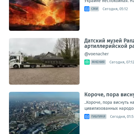
Украине неспокойная. На
Сегодня, 05:12
СМИ
Датский музей Pan
артиллерийской ра
@voenacher
Сегодня, 07:1
МНЕНИЯ
Короче, пора висну
..Короче, пора виснуть н
цивилизованных народов 
Сегодня, 01:5
ПАБЛИКИ