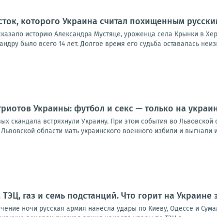
ток, которого Украина считал похищенным русским
сказало историю Александра Мустяце, уроженца села Крынки в Хер
ндру было всего 14 лет. Долгое время его судьба оставалась неизве
риотов Украины: футбол и секс — только на украи
вых скандала встряхнули Украину. При этом события во Львовской
Львовской области мать украинского военного избили и выгнали из
. ТЭЦ, газ и семь подстанций. Что горит на Украине
чение ночи русская армия нанесла удары по Киеву, Одессе и Сума