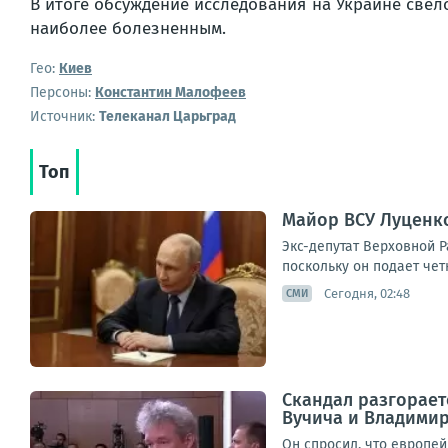
В итоге обсуждение исследования на Украине свел
наиболее болезненным.
Гео:
Киев
Персоны:
Константин Малофеев
Источник:
Телеканал Царьград
Топ
Майор ВСУ Луценко
Экс-депутат Верховной 
поскольку он подает че
Сегодня, 02:48
СМИ
Скандал разгорает
Вучича и Владимир
Он спросил, что европе