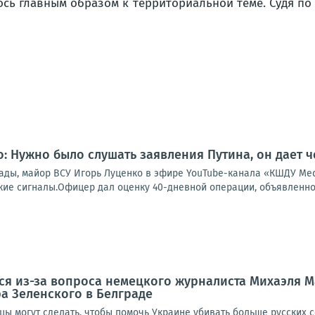
ось главным образом к территориальной теме. Судя по 
: Нужно было слушать заявления Путина, он дает 
Рады, майор ВСУ Игорь Луценко в эфире YouTube-канала «КШДУ Med
ткие сигналы.Офицер дал оценку 40-дневной операции, объявленно
ся из-за вопроса немецкого журналиста Михаэля 
а Зеленского в Белграде
йцы могут сделать, чтобы помочь Украине убивать больше русских