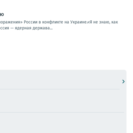
ию
оражения» России в конфликте на Украине.«Я не знаю, как
оссия — ядерная держава...