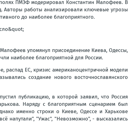
а полях ПМЭФ модерировал Константин Малофеев. В
ад. Авторы работы анализировали ключевые угрозы
ативного до наиболее благоприятного.
 Малофеев упомянул присоединение Киева, Одессы,
очли наиболее благоприятной для России.
бе, распад ЕС, кризис американоцентричной модели
азывались создание нового восточнославянского
пустил публикацию, в которой заявил, что Россия
арькова. Наряду с благоприятным сценарием был
днако именно строки о Киеве, Одессе и Харькове
ё напутали", "Ужас", "Невозможно", - высказались