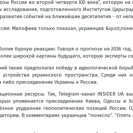
озы России во второй четверти XXI века", которую н
ты исследования, подготовленного Институтом Царьгр
развития событий на ближайшие десятилетия - от нег
олее бурную реакцию. Говоря о прогнозе на 2036 год,
ю более широкой картины будущего, которую эксперты с
рий также предполагал победу в идеологической борь
 устройства украинского пространства. Среди них н
 либо присоединение Украины к России.
ционные ресурсы. Так, Telegram-канал INSIDER UA вы
торых упоминается присоединение Киева, Одессы и Х
ёзное ухудшение геополитических позиций России. О
тории. В комментариях украинцев "понесло". "Опять вс