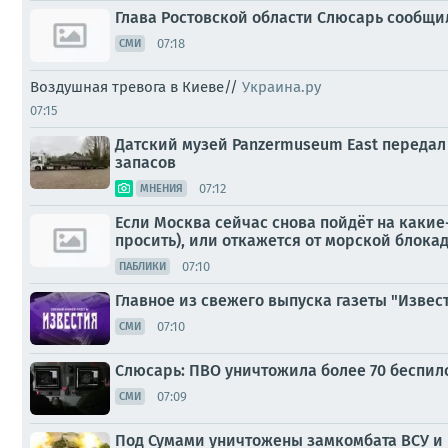
Глава Ростовской области Слюсарь сообщи
07:18
СМИ
Воздушная тревога в Киеве//
Украина.ру
07:15
Датский музей Panzermuseum East передал
запасов
07:12
МНЕНИЯ
Если Москва сейчас снова пойдёт на какие
просить), или откажется от морской блокад
07:10
ПАБЛИКИ
Главное из свежего выпуска газеты "Извест
07:10
СМИ
Слюсарь: ПВО уничтожила более 70 беспил
07:09
СМИ
Под Сумами уничтожены замкомбата ВСУ и