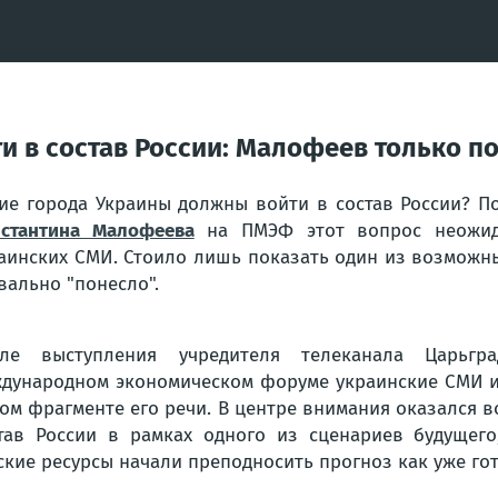
и в состав России: Малофеев только по
ие города Украины должны войти в состав России? П
стантина Малофеева
на ПМЭФ этот вопрос неожид
аинских СМИ. Стоило лишь показать один из возможны
вально "понесло".
сле выступления учредителя телеканала Царьгр
дународном экономическом форуме украинские СМИ и
ом фрагменте его речи. В центре внимания оказался в
тав России в рамках одного из сценариев будущего
ские ресурсы начали преподносить прогноз как уже го