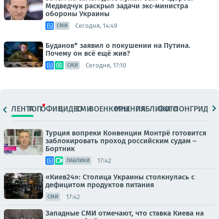
Медведчук раскрыл задачи экс-министра
обороны Украины
Сегодня, 14:49
СМИ
Буданов* заявил о покушении на Путина.
Почему он всё ещё жив?
Сегодня, 17:10
СМИ
ЛЕНТА
ТОП
ОФИЦ.
ВИДЕО
СМИ
ВОЕНКОРЫ
МНЕНИЯ
ПАБЛИКИ
ФОТО
ЛОНГРИДЫ
Турция вопреки Конвенции Монтрё готовится
заблокировать проход российским судам –
Бортник
17:42
ПАБЛИКИ
«Киев24»: Столица Украины столкнулась с
дефицитом продуктов питания
17:42
СМИ
Западные СМИ отмечают, что ставка Киева на