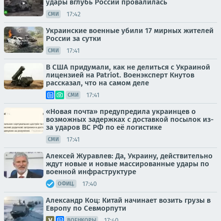
удары вглубь России провалилась
17:42
СМИ
Украинские военные убили 17 мирных жителей
России за сутки
17:41
СМИ
В США придумали, как не делиться с Украиной
лицензией на Patriot. Военэксперт Кнутов
рассказал, что на самом деле
17:41
СМИ
«Новая почта» предупредила украинцев о
возможных задержках с доставкой посылок из-
за ударов ВС РФ по её логистике
17:41
СМИ
Алексей Журавлев: Да, Украину, действительно
ждут новые и новые массированные удары по
военной инфраструктуре
17:40
ОФИЦ.
Александр Коц: Китай начинает возить грузы в
Европу по Севморпути
17:40
ВОЕНКОРЫ