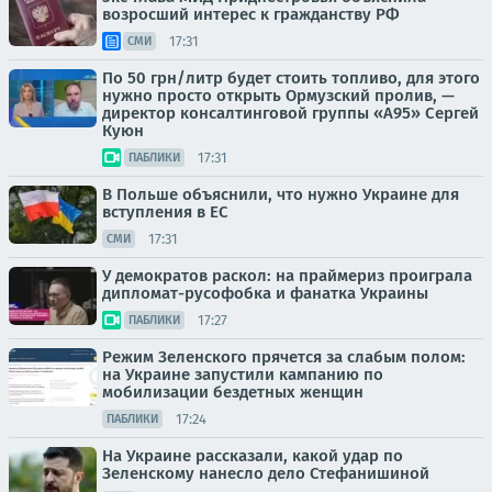
возросший интерес к гражданству РФ
17:31
СМИ
По 50 грн/литр будет стоить топливо, для этого
нужно просто открыть Ормузский пролив, —
директор консалтинговой группы «А95» Сергей
Куюн
17:31
ПАБЛИКИ
В Польше объяснили, что нужно Украине для
вступления в ЕС
17:31
СМИ
У демократов раскол: на праймериз проиграла
дипломат-русофобка и фанатка Украины
17:27
ПАБЛИКИ
Режим Зеленского прячется за слабым полом:
на Украине запустили кампанию по
мобилизации бездетных женщин
17:24
ПАБЛИКИ
На Украине рассказали, какой удар по
Зеленскому нанесло дело Стефанишиной