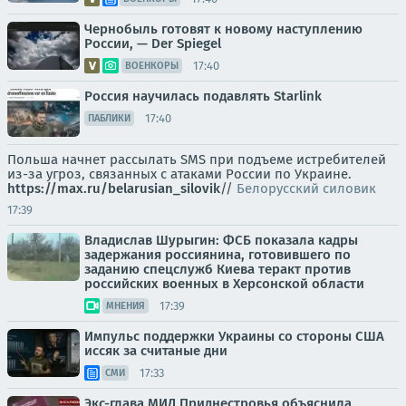
Чернобыль готовят к новому наступлению
России, — Der Spiegel
17:40
ВОЕНКОРЫ
Россия научилась подавлять Starlink
17:40
ПАБЛИКИ
Польша начнет рассылать SMS при подъеме истребителей
из-за угроз, связанных с атаками России по Украине.
https://max.ru/belarusian_silovik
//
Белорусский силовик
17:39
Владислав Шурыгин: ФСБ показала кадры
задержания россиянина, готовившего по
заданию спецслужб Киева теракт против
российских военных в Херсонской области
17:39
МНЕНИЯ
Импульс поддержки Украины со стороны США
иссяк за считаные дни
17:33
СМИ
Экс-глава МИД Приднестровья объяснила