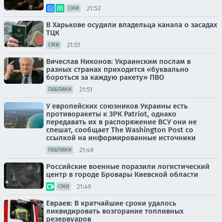
21:52
СМИ
В Харькове осудили владельца канала о засадах
ТЦК
21:51
СМИ
Вячеслав Никонов: Украинским послам в
разных странах приходится «буквально
бороться за каждую ракету» ПВО
21:51
ПАБЛИКИ
У европейских союзников Украины есть
противоракеты к ЗРК Patriot, однако
передавать их в распоряжение ВСУ они не
спешат, сообщает The Washington Post со
ссылкой на информированные источники
21:49
ПАБЛИКИ
Российские военные поразили логистический
центр в городе Бровары Киевской области
21:49
СМИ
Евраев: В кратчайшие сроки удалось
ликвидировать возгорание топливных
резервуаров