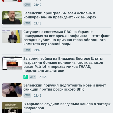
21:49
СМИ
Зеленский проиграл бы всем основным
конкурентам на президентских выборах
21:48
СМИ
Ситуация с системами ПВО на Украине
наихудшая за все время конфликта — этот факт
сегодня публично признал глава оборонного
комитета Верховной рады
21:45
СМИ
За время войны на Ближнем Востоке Штаты
истратили больше половины своих запасов
ракет Patriot и перехватчиков THAAD,
подсчитали аналитики
21:45
СМИ
Зеленский поручил подготовить новый пакет
санкций против российского ВПК
21:42
СМИ
В Харькове осудили владельца канала о засадах
людоловов