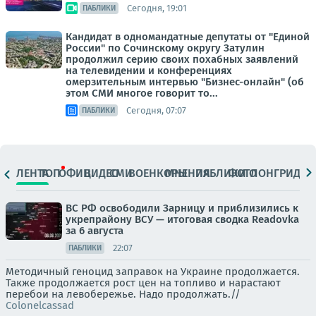
Сегодня, 19:01
ПАБЛИКИ
Кандидат в одномандатные депутаты от "Единой
России" по Сочинскому округу Затулин
продолжил серию своих похабных заявлений
на телевидении и конференциях
омерзительным интервью "Бизнес-онлайн" (об
этом СМИ многое говорит то...
Сегодня, 07:07
ПАБЛИКИ
ЛЕНТА
ТОП
ОФИЦ.
ВИДЕО
СМИ
ВОЕНКОРЫ
МНЕНИЯ
ПАБЛИКИ
ФОТО
ЛОНГРИДЫ
ВС РФ освободили Зарницу и приблизились к
укрепрайону ВСУ — итоговая сводка Readovka
за 6 августа
22:07
ПАБЛИКИ
Методичный геноцид заправок на Украине продолжается.
Также продолжается рост цен на топливо и нарастают
перебои на левобережье. Надо продолжать.//
Colonelcassad