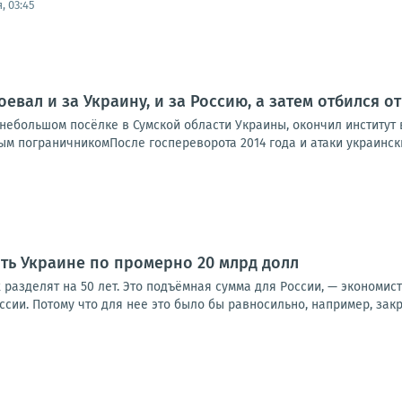
, 03:45
оевал и за Украину, и за Россию, а затем отбился 
ебольшом посёлке в Сумской области Украины, окончил институт в
м пограничникомПосле госпереворота 2014 года и атаки украинских
ить Украине по промерно 20 млрд долл
х разделят на 50 лет. Это подъёмная сумма для России, — экономис
оссии. Потому что для нее это было бы равносильно, например, закр