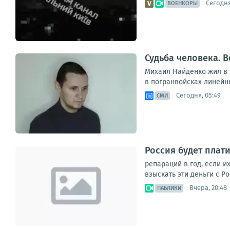
Сегодня
ВОЕНКОРЫ
Судьба человека. В
Михаил Найденко жил в н
в погранвойсках линейны
Сегодня, 05:49
СМИ
Россия будет плат
репараций в год, если и
взыскать эти деньги с Р
Вчера, 20:48
ПАБЛИКИ