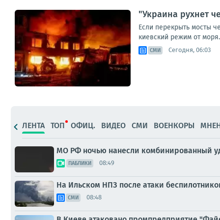
"Украина рухнет че
Если перекрыть мосты че
киевский режим от моря.
Сегодня, 06:03
СМИ
ЛЕНТА
ТОП
ОФИЦ.
ВИДЕО
СМИ
ВОЕНКОРЫ
МНЕ
МО РФ ночью нанесли комбинированный уда
08:49
ПАБЛИКИ
На Ильском НПЗ после атаки беспилотнико
08:48
СМИ
В Киеве атаковано промпредприятие "Файе