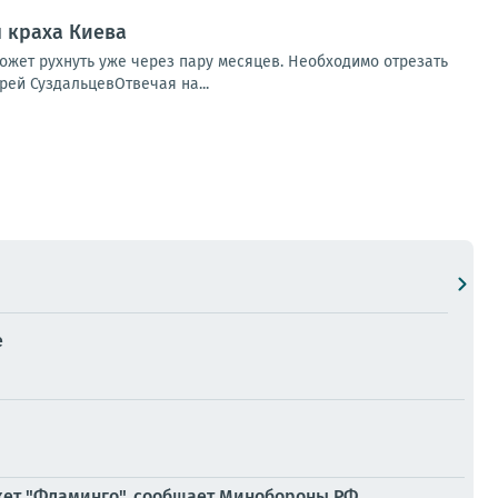
я краха Киева
ожет рухнуть уже через пару месяцев. Необходимо отрезать
рей СуздальцевОтвечая на...
е
кет "Фламинго", сообщает Минобороны РФ