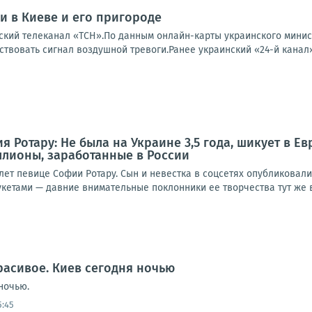
 в Киеве и его пригороде
ский телеканал «ТСН».По данным онлайн-карты украинского минис
твовать сигнал воздушной тревоги.Ранее украинский «24-й канал» 
 Ротару: Не была на Украине 3,5 года, шикует в Ев
ллионы, заработанные в России
лет певице Софии Ротару. Сын и невестка в соцсетях опубликовал
кетами — давние внимательные поклонники ее творчества тут же в
расивое. Киев сегодня ночью
ночью.
5:45