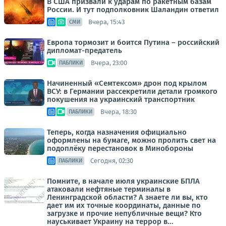
В США призвали к ударам по ракетным базам
России. И тут подполковник Шаландин ответил
Вчера, 15:43
СМИ
Европа тормозит и боится Путина – российский
дипломат-предатель
Вчера, 23:00
ПАБЛИКИ
Начиненный «Семтексом» дрон под крылом
ВСУ: в Германии рассекретили детали громкого
покушения на украинский транспортник
Вчера, 18:30
ПАБЛИКИ
Теперь, когда назначения официально
оформлены на бумаге, можно пролить свет на
подоплёку перестановок в Минобороны
Сегодня, 02:30
ПАБЛИКИ
Помните, в начале июля украинские БПЛА
атаковали нефтяные терминалы в
Ленинградской области? А знаете ли вы, кто
дает им их точные координаты, данные по
загрузке и прочие непубличные вещи? Кто
науськивает Украину на террор в...