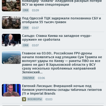
Командир "Ахмата" Алаудинов раскрыл потери
ВСУ за время спецоперации
03:09
СМИ
Под Одессой ТЦК задержали полковника СБУ и
отобрали 55 тысяч гривен
03:07
СМИ
Сальдо: Ставка Киева на западное «чудо-
оружие» не сработала
03:07
СМИ
Главное на 03:00:. Российские FPV-дроны
начали появляться над улицами Сум Трампа не
волнуют удары по Киеву — ракеты ПВО он все
равно не даст В Харьковской области у ВСУ
сразу несколько проблемных направлений
Зеленский...
03:06
ПАБЛИКИ
Евгений Лисицын: Вчерашней ночью под
Киевом уничтожены склады табачных гигантов
JTI и Imperial Brands
03:03
ВОЕНКОРЫ