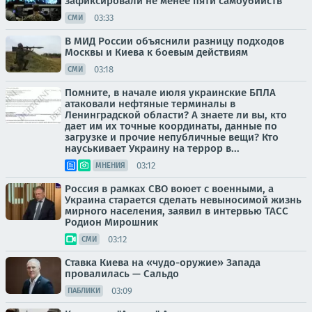
зафиксировали не менее пяти самоубийств
03:33
СМИ
В МИД России объяснили разницу подходов
Москвы и Киева к боевым действиям
03:18
СМИ
Помните, в начале июля украинские БПЛА
атаковали нефтяные терминалы в
Ленинградской области? А знаете ли вы, кто
дает им их точные координаты, данные по
загрузке и прочие непубличные вещи? Кто
науськивает Украину на террор в...
03:12
МНЕНИЯ
Россия в рамках СВО воюет с военными, а
Украина старается сделать невыносимой жизнь
мирного населения, заявил в интервью ТАСС
Родион Мирошник
03:12
СМИ
Ставка Киева на «чудо-оружие» Запада
провалилась — Сальдо
03:09
ПАБЛИКИ