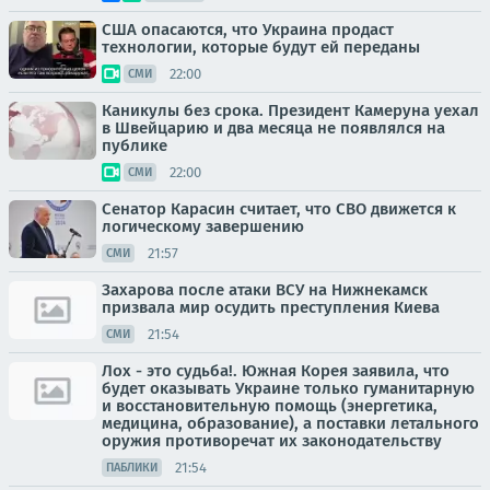
США опасаются, что Украина продаст
технологии, которые будут ей переданы
22:00
СМИ
Каникулы без срока. Президент Камеруна уехал
в Швейцарию и два месяца не появлялся на
публике
22:00
СМИ
Сенатор Карасин считает, что СВО движется к
логическому завершению
21:57
СМИ
Захарова после атаки ВСУ на Нижнекамск
призвала мир осудить преступления Киева
21:54
СМИ
Лох - это судьба!. Южная Корея заявила, что
будет оказывать Украине только гуманитарную
и восстановительную помощь (энергетика,
медицина, образование), а поставки летального
оружия противоречат их законодательству
21:54
ПАБЛИКИ