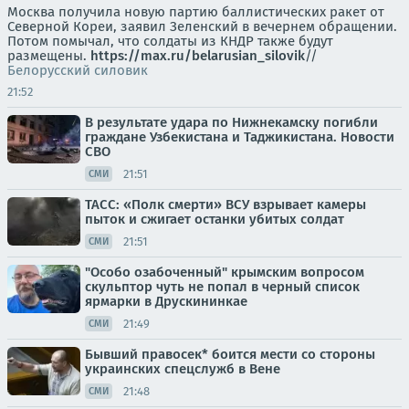
Москва получила новую партию баллистических ракет от
Северной Кореи, заявил Зеленский в вечернем обращении.
Потом помычал, что солдаты из КНДР также будут
размещены.
https://max.ru/belarusian_silovik
//
Белорусский силовик
21:52
В результате удара по Нижнекамску погибли
граждане Узбекистана и Таджикистана. Новости
СВО
21:51
СМИ
ТАСС: «Полк смерти» ВСУ взрывает камеры
пыток и сжигает останки убитых солдат
21:51
СМИ
"Особо озабоченный" крымским вопросом
скульптор чуть не попал в черный список
ярмарки в Друскининкае
21:49
СМИ
Бывший правосек* боится мести со стороны
украинских спецслужб в Вене
21:48
СМИ