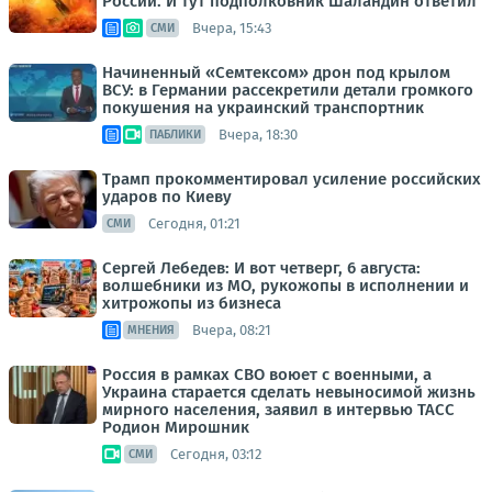
России. И тут подполковник Шаландин ответил
Вчера, 15:43
СМИ
Начиненный «Семтексом» дрон под крылом
ВСУ: в Германии рассекретили детали громкого
покушения на украинский транспортник
Вчера, 18:30
ПАБЛИКИ
Трамп прокомментировал усиление российских
ударов по Киеву
Сегодня, 01:21
СМИ
Сергей Лебедев: И вот четверг, 6 августа:
волшебники из МО, рукожопы в исполнении и
хитрожопы из бизнеса
Вчера, 08:21
МНЕНИЯ
Россия в рамках СВО воюет с военными, а
Украина старается сделать невыносимой жизнь
мирного населения, заявил в интервью ТАСС
Родион Мирошник
Сегодня, 03:12
СМИ