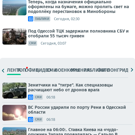
Теперь, когда назначения официально
оформлены на бумаге, можно пролить свет на
подоплёку перестановок в Минобороны
Сегодня, 02:30
ПАБЛИКИ
Под Одессой ТЦК задержали полковника СБУ и
отобрали 55 тысяч гривен
Сегодня, 03:07
СМИ
ЛЕНТА
ТОП
ОФИЦ.
ВИДЕО
СМИ
ВОЕНКОРЫ
МНЕНИЯ
ПАБЛИКИ
ФОТО
ЛОНГРИДЫ
Зенитчики на "тигре". Как спецназовцы
расчищают небо от дронов врага
06:18
СМИ
ВС России ударили по порту Рени в Одесской
области
06:18
СМИ
Главное на 06:00:. Ставка Киева на «чудо-
оружие» Запада провалилась — Сальдо В