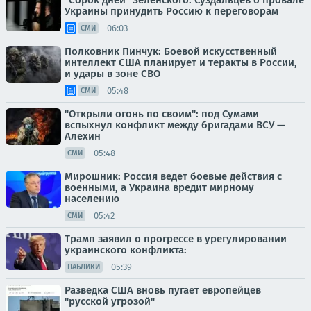
"Сорок дней" Зеленского: Суздальцев о провале
Украины принудить Россию к переговорам
06:03
СМИ
Полковник Пинчук: Боевой искусственный
интеллект США планирует и теракты в России,
и удары в зоне СВО
05:48
СМИ
"Открыли огонь по своим": под Сумами
вспыхнул конфликт между бригадами ВСУ —
Алехин
05:48
СМИ
Мирошник: Россия ведет боевые действия с
военными, а Украина вредит мирному
населению
05:42
СМИ
Трамп заявил о прогрессе в урегулировании
украинского конфликта:
05:39
ПАБЛИКИ
Разведка США вновь пугает европейцев
"русской угрозой"