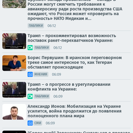
России могут смягчить требования к
авиакеросину ради роста производства США
ожидают, что Россия может «проверить на
прочность» НАТО Медикам и...
06:12
ПАБЛИКИ
Трамп – прокомментировал возможность
поставок ракет-перехватчиков Украине:
06:12
ПАБЛИКИ
Борис Первушин: В иранском переговорном
треке самое интересное то, как Тегеран
обставляет происходящее
06:09
МНЕНИЯ
Трамп – о прогрессе в урегулировании
конфликта на Украине:
06:09
ПАБЛИКИ
Александр Ионов: Мобилизация на Украине
усилится, война продолжится до появления
полноценного плана мира
06:09
СМИ