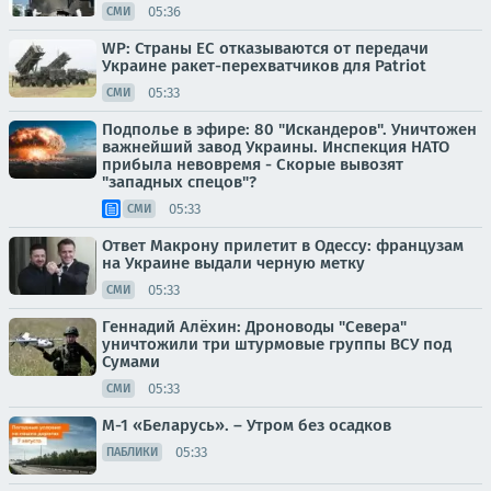
05:36
СМИ
WP: Страны ЕС отказываются от передачи
Украине ракет-перехватчиков для Patriot
05:33
СМИ
Подполье в эфире: 80 "Искандеров". Уничтожен
важнейший завод Украины. Инспекция НАТО
прибыла невовремя - Скорые вывозят
"западных спецов"?
05:33
СМИ
Ответ Макрону прилетит в Одессу: французам
на Украине выдали черную метку
05:33
СМИ
Геннадий Алёхин: Дроноводы "Севера"
уничтожили три штурмовые группы ВСУ под
Сумами
05:33
СМИ
М-1 «Беларусь». – Утром без осадков
05:33
ПАБЛИКИ