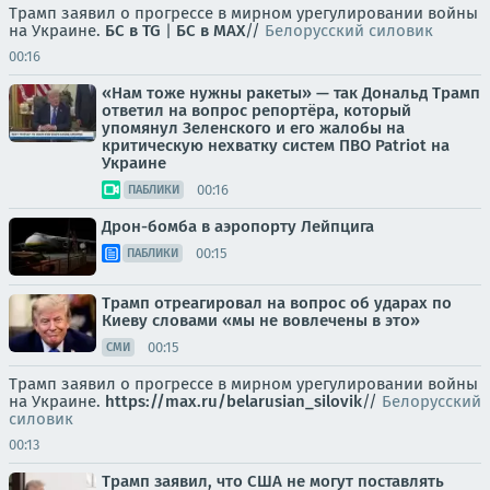
Трамп заявил о прогрессе в мирном урегулировании войны
на Украине.
БС в TG
|
БС в МАХ
//
Белорусский силовик
00:16
«Нам тоже нужны ракеты» — так Дональд Трамп
ответил на вопрос репортёра, который
упомянул Зеленского и его жалобы на
критическую нехватку систем ПВО Patriot на
Украине
00:16
ПАБЛИКИ
Дрон-бомба в аэропорту Лейпцига
00:15
ПАБЛИКИ
Трамп отреагировал на вопрос об ударах по
Киеву словами «мы не вовлечены в это»
00:15
СМИ
Трамп заявил о прогрессе в мирном урегулировании войны
на Украине.
https://max.ru/belarusian_silovik
//
Белорусский
силовик
00:13
Трамп заявил, что США не могут поставлять