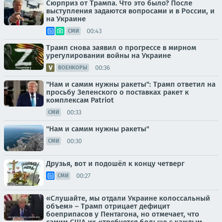
Сюрприз от Трампа. Что это было? После
выступления задаются вопросами и в России, и
на Украине
00:43
СМИ
Трамп снова заявил о прогрессе в мирном
урегулировании войны на Украине
00:36
ВОЕНКОРЫ
"Нам и самим нужны ракеты": Трамп ответил на
просьбу Зеленского о поставках ракет к
комплексам Patriot
00:33
СМИ
"Нам и самим нужны ракеты"
00:30
СМИ
Друзья, вот и подошёл к концу четверг
00:27
СМИ
«Слушайте, мы отдали Украине колоссальный
объем» – Трамп отрицает дефицит
боеприпасов у Пентагона, но отмечает, что