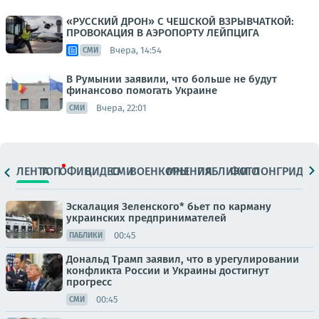
«РУССКИЙ ДРОН» С ЧЕШСКОЙ ВЗРЫВЧАТКОЙ:
ПРОВОКАЦИЯ В АЭРОПОРТУ ЛЕЙПЦИГА
Вчера, 14:54
СМИ
В Румынии заявили, что больше не будут
финансово помогать Украине
Вчера, 22:01
СМИ
ЛЕНТА
ТОП
ОФИЦ.
ВИДЕО
СМИ
ВОЕНКОРЫ
МНЕНИЯ
ПАБЛИКИ
ФОТО
ЛОНГРИДЫ
Эскалация Зеленского* бьет по карману
украинских предпринимателей
00:45
ПАБЛИКИ
Дональд Трамп заявил, что в урегулировании
конфликта России и Украины достигнут
прогресс
00:45
СМИ