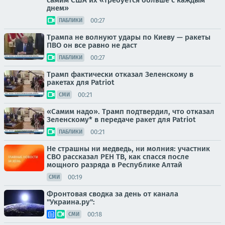
самим США их «требуется больше с каждым
днем»
00:27
ПАБЛИКИ
Трампа не волнуют удары по Киеву — ракеты
ПВО он все равно не даст
00:27
ПАБЛИКИ
Трамп фактически отказал Зеленскому в
ракетах для Patriot
00:21
СМИ
«Самим надо». Трамп подтвердил, что отказал
Зеленскому* в передаче ракет для Patriot
00:21
ПАБЛИКИ
Не страшны ни медведь, ни молния: участник
СВО рассказал РЕН ТВ, как спасся после
мощного разряда в Республике Алтай
00:19
СМИ
Фронтовая сводка за день от канала
"Украина.ру":
00:18
СМИ