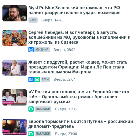
Mysl Polska: Зеленский не ожидал, что РФ
начнёт разрушительные удары возмездия
Вчера, 14:43
СМИ
Сергей Лебедев: И вот четверг, 6 августа:
волшебники из МО, рукожопы в исполнении и
хитрожопы из бизнеса
Вчера, 08:21
МНЕНИЯ
Живет с подругой, растит кошек, может стать
президентом Франции: Марин Ле Пен стала
главным кошмаром Макрона
Вчера, 23:04
СМИ
«У России «потолок», а мы с Европой еще ого-
го!» – Одноглазый экстремист Арестович
запугивает русских
Вчера, 11:35
ПАБЛИКИ
Европа тормозит и боится Путина – российский
дипломат-предатель
Вчера, 23:00
ПАБЛИКИ