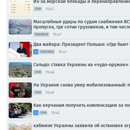
Из-за морской блокады и перенаправления 
15:47
СМИ
Масштабные удары по судам снабжения ВСУ 
пропуска, где сотни грузовиков, в том числ
15:47
ПАБЛИКИ
Два майора: Президент Польши: «Где бьют
15:47
ПАБЛИКИ
Сальдо: ставка Украины на «чудо-оружие» 
15:46
СМИ
На Украине снова умер мобилизованный: 
15:45
СМИ
Как керчанам получить компенсацию за по
15:42
СМИ
кабмине Украины заявили об остановке а