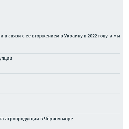
 в связи с ее вторжением в Украину в 2022 году, а мы
рупции
рта агропродукции в Чёрном море