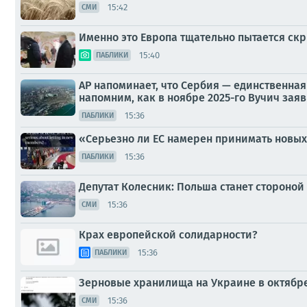
15:42
СМИ
Именно это Европа тщательно пытается ск
15:40
ПАБЛИКИ
АР напоминает, что Сербия — единственная 
напомним, как в ноябре 2025-го Вучич заяви
15:36
ПАБЛИКИ
«Серьезно ли ЕС намерен принимать новых
15:36
ПАБЛИКИ
Депутат Колесник: Польша станет стороной
15:36
СМИ
Крах европейской солидарности?
15:36
ПАБЛИКИ
Зерновые хранилища на Украине в октябре
15:36
СМИ