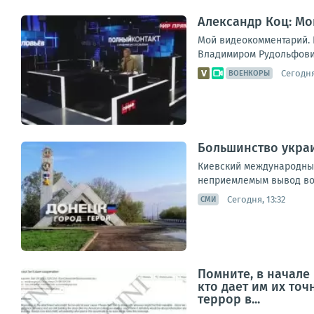
Александр Коц: Мо
Мой видеокомментарий. К
Владимиром Рудольфович
Сегодня
ВОЕНКОРЫ
Большинство украи
Киевский международный
неприемлемым вывод вой
Сегодня, 13:32
СМИ
Помните, в начале
кто дает им их то
террор в...