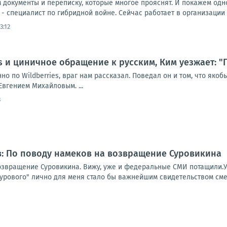
документы и переписку, которые многое прояснят. И покажем одно
 - специалист по гибридной войне. Сейчас работает в организации H
3:12
es и циничное обращение к русским, Ким уезжает: 
но по Wildberries, враг нам рассказал. Поведал он и том, что яко
Евгением Михайловым. ...
3
: По поводу намеков на возвращение Суровикина
озвращение Суровикина. Вижу, уже и федеральные СМИ потащили.Ув
урового" лично для меня стало бы важнейшим свидетельством сме