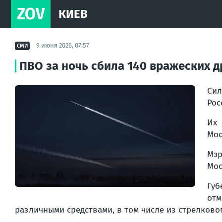
ZOV
КИЕВ
9 июня 2026, 07:57
СМИ
ПВО за ночь сбила 140 вражеских д
Сил
Рос
Их 
Мос
Мэ
Мос
Губ
отм
различными средствами, в том числе из стрелково