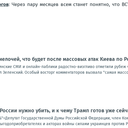
огов
: Через пару месяцев всем станет понятно, что В
мелочей, что будет после массовых атак Киева по 
аинские СМИ и онлайн-паблики радостно-визгливо отметили рубеж 
 Зеленский. Особый восторг комментаторов вызвала "самая массов
 России нужно убить, и к чему Трамп готов уже сейч
25%">Депутат Государственной Думы Российской Федерации, член К
ыгодоприобретателях и акторах войны силами украинцев против Ро