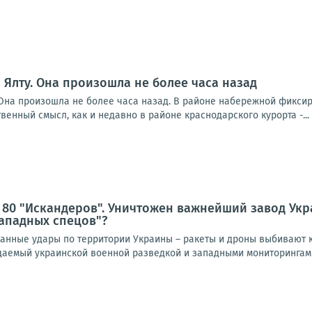
а Ялту. Она произошла не более часа назад
уОна произошла не более часа назад. В районе набережной фикси
венный смысл, как и недавно в районе краснодарского курорта -...
 80 "Искандеров". Уничтожен важнейший завод Ук
ападных спецов"?
нные удары по территории Украины – ракеты и дроны выбивают к
идаемый украинской военной разведкой и западными мониторингами