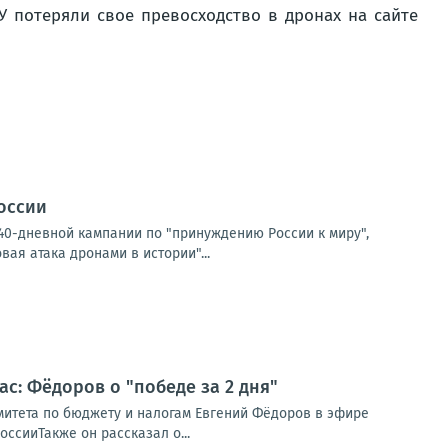
СУ потеряли свое превосходство в дронах на сайте
России
40-дневной кампании по "принуждению России к миру",
ая атака дронами в истории"...
ас: Фёдоров о "победе за 2 дня"
омитета по бюджету и налогам Евгений Фёдоров в эфире
ссииТакже он рассказал о...