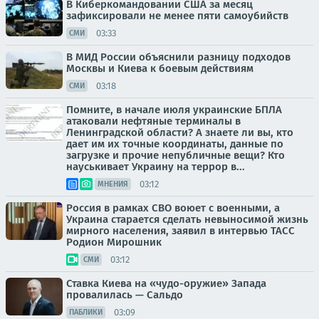
В Киберкомандовании США за месяц
зафиксировали не менее пяти самоубийств
03:33
СМИ
В МИД России объяснили разницу подходов
Москвы и Киева к боевым действиям
03:18
СМИ
Помните, в начале июля украинские БПЛА
атаковали нефтяные терминалы в
Ленинградской области? А знаете ли вы, кто
дает им их точные координаты, данные по
загрузке и прочие непубличные вещи? Кто
науськивает Украину на террор в...
03:12
МНЕНИЯ
Россия в рамках СВО воюет с военными, а
Украина старается сделать невыносимой жизнь
мирного населения, заявил в интервью ТАСС
Родион Мирошник
03:12
СМИ
Ставка Киева на «чудо-оружие» Запада
провалилась — Сальдо
03:09
ПАБЛИКИ