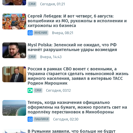
Сегодня, 01:21
СМИ
Сергей Лебедев: И вот четверг, 6 августа:
волшебники из МО, рукожопы в исполнении и
хитрожопы из бизнеса
Вчера, 08:21
МНЕНИЯ
Mysl Polska: Зеленский не ожидал, что РФ
начнёт разрушительные удары возмездия
Вчера, 14:43
СМИ
Россия в рамках СВО воюет с военными, а
Украина старается сделать невыносимой жизнь
мирного населения, заявил в интервью ТАСС
Родион Мирошник
Сегодня, 03:12
СМИ
Теперь, когда назначения официально
оформлены на бумаге, можно пролить свет на
подоплёку перестановок в Минобороны
Сегодня, 02:30
ПАБЛИКИ
В Румынии заявили, что больше не будут