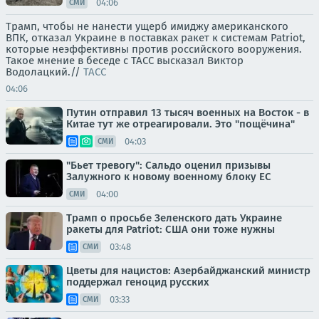
04:06
СМИ
Трамп, чтобы не нанести ущерб имиджу американского
ВПК, отказал Украине в поставках ракет к системам Patriot,
которые неэффективны против российского вооружения.
Такое мнение в беседе с ТАСС высказал Виктор
Водолацкий.//
ТАСС
04:06
Путин отправил 13 тысяч военных на Восток - в
Китае тут же отреагировали. Это "пощёчина"
04:03
СМИ
"Бьет тревогу": Сальдо оценил призывы
Залужного к новому военному блоку ЕС
04:00
СМИ
Трамп о просьбе Зеленского дать Украине
ракеты для Patriot: США они тоже нужны
03:48
СМИ
Цветы для нацистов: Азербайджанский министр
поддержал геноцид русских
03:33
СМИ