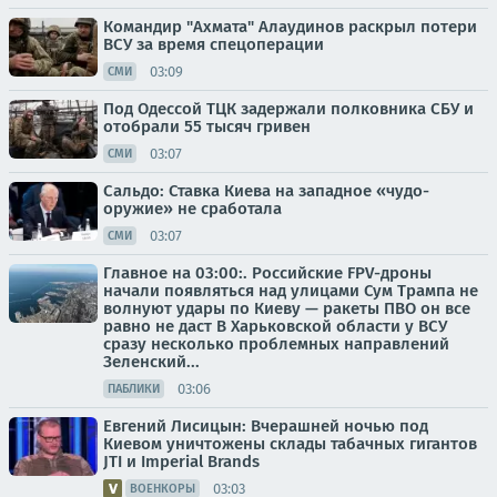
Командир "Ахмата" Алаудинов раскрыл потери
ВСУ за время спецоперации
03:09
СМИ
Под Одессой ТЦК задержали полковника СБУ и
отобрали 55 тысяч гривен
03:07
СМИ
Сальдо: Ставка Киева на западное «чудо-
оружие» не сработала
03:07
СМИ
Главное на 03:00:. Российские FPV-дроны
начали появляться над улицами Сум Трампа не
волнуют удары по Киеву — ракеты ПВО он все
равно не даст В Харьковской области у ВСУ
сразу несколько проблемных направлений
Зеленский...
03:06
ПАБЛИКИ
Евгений Лисицын: Вчерашней ночью под
Киевом уничтожены склады табачных гигантов
JTI и Imperial Brands
03:03
ВОЕНКОРЫ