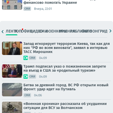
финансово помогать Украине
Вчера, 22:01
СМИ
ЛЕНТА
ТОП
ОФИЦ.
ВИДЕО
СМИ
ВОЕНКОРЫ
МНЕНИЯ
ПАБЛИКИ
ФОТО
ЛОНГРИДЫ
Запад игнорирует терроризм Киева, так как для
них "РФ во всем виновата", заявил в интервью
ТАСС Мирошник
04:09
СМИ
Трамп подписал указ о пожизненном запрете
на въезд в США за «родильный туризм»
04:09
СМИ
Битва за древний город. ВС РФ открыли новый
фронт: удар идет на Путивль
04:06
СМИ
«Военная хроника» рассказала об ухудшении
ситуации для ВСУ за Волчанском