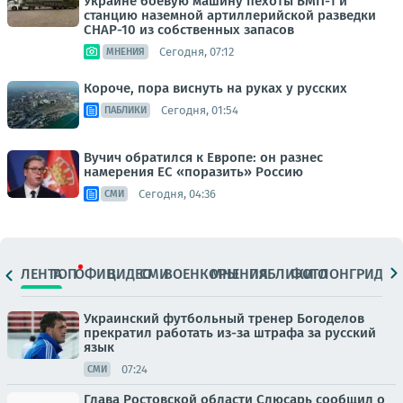
Украине боевую машину пехоты БМП-1 и
станцию наземной артиллерийской разведки
СНАР-10 из собственных запасов
Сегодня, 07:12
МНЕНИЯ
Короче, пора виснуть на руках у русских
Сегодня, 01:54
ПАБЛИКИ
Вучич обратился к Европе: он разнес
намерения ЕС «поразить» Россию
Сегодня, 04:36
СМИ
ЛЕНТА
ТОП
ОФИЦ.
ВИДЕО
СМИ
ВОЕНКОРЫ
МНЕНИЯ
ПАБЛИКИ
ФОТО
ЛОНГРИДЫ
Украинский футбольный тренер Богоделов
прекратил работать из-за штрафа за русский
язык
07:24
СМИ
Глава Ростовской области Слюсарь сообщил о