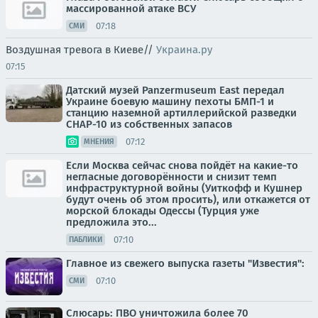
массированной атаке ВСУ
07:18
СМИ
Воздушная тревога в Киеве//
Украина.ру
07:15
Датский музей Panzermuseum East передал
Украине боевую машину пехоты БМП-1 и
станцию наземной артиллерийской разведки
СНАР-10 из собственных запасов
07:12
МНЕНИЯ
Если Москва сейчас снова пойдёт на какие-то
негласные договорённости и снизит темп
инфраструктурной войны (Уиткофф и Кушнер
будут очень об этом просить), или откажется от
морской блокады Одессы (Турция уже
предложила это...
07:10
ПАБЛИКИ
Главное из свежего выпуска газеты "Известия":
07:10
СМИ
Слюсарь: ПВО уничтожила более 70