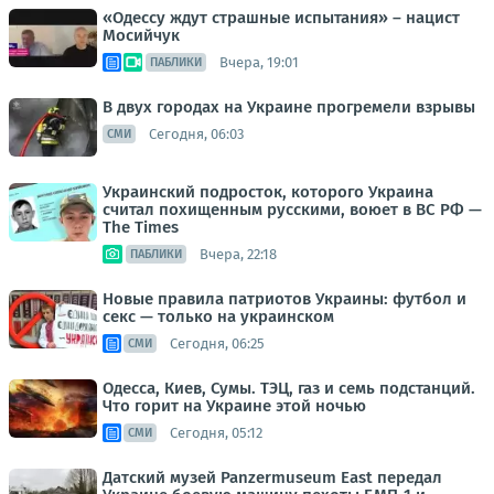
«Одессу ждут страшные испытания» – нацист
Мосийчук
Вчера, 19:01
ПАБЛИКИ
В двух городах на Украине прогремели взрывы
Сегодня, 06:03
СМИ
Украинский подросток, которого Украина
считал похищенным русскими, воюет в ВС РФ —
The Times
Вчера, 22:18
ПАБЛИКИ
Новые правила патриотов Украины: футбол и
секс — только на украинском
Сегодня, 06:25
СМИ
Одесса, Киев, Сумы. ТЭЦ, газ и семь подстанций.
Что горит на Украине этой ночью
Сегодня, 05:12
СМИ
Датский музей Panzermuseum East передал