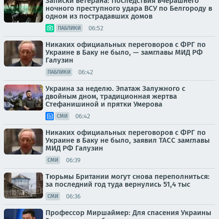
Записки ветерана: Последствия вчерашнего
ночного преступного удара ВСУ по Белгороду в
одном из пострадавших домов
06:52
ПАБЛИКИ
Никаких официальных переговоров с ФРГ по
Украине в Баку не было, — замглавы МИД РФ
Галузин
06:42
ПАБЛИКИ
Украина за неделю. Эпатаж Залужного с
двойным дном, традиционная жертва
Стефанишиной и прятки Умерова
06:42
СМИ
Никаких официальных переговоров с ФРГ по
Украине в Баку не было, заявил ТАСС замглавы
МИД РФ Галузин
06:39
СМИ
Тюрьмы Британии могут снова переполниться:
за последний год туда вернулись 51,4 тыс
06:36
СМИ
Профессор Миршаймер: Для спасения Украины