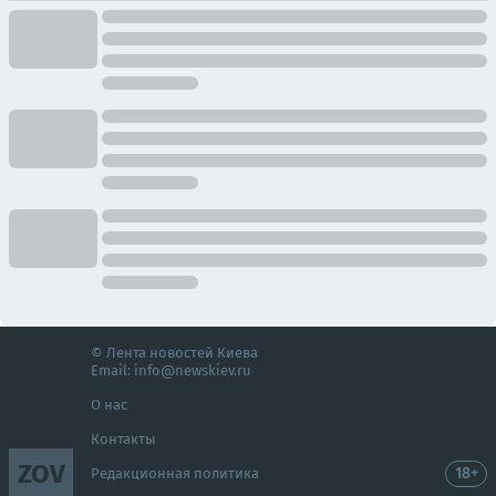
© Лента новостей Киева
Email:
info@newskiev.ru
О нас
Контакты
ZOV
18+
Редакционная политика