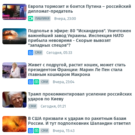
Европа тормозит и боится Путина – российский
дипломат-предатель
Вчера, 23:00
ПАБЛИКИ
Подполье в эфире: 80 "Искандеров". Уничтожен
важнейший завод Украины. Инспекция НАТО
прибыла невовремя - Скорые вывозят
"западных спецов"?
Сегодня, 05:33
СМИ
Живет с подругой, растит кошек, может стать
президентом Франции: Марин Ле Пен стала
главным кошмаром Макрона
Вчера, 23:04
СМИ
Трамп прокомментировал усиление российских
ударов по Киеву
Сегодня, 01:21
СМИ
В США призвали к ударам по ракетным базам
России. И тут подполковник Шаландин ответил
Вчера, 15:43
СМИ