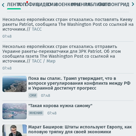
ЛЕНТА
ТОП
ОФИЦ.
ВИДЕО
СМИ
ВОЕНКОРЫ
МНЕНИЯ
ПАБЛИКИ
ФОТО
ЛОНГРИДЫ
Несколько европейских стран отказались поставлять Киеву
ракеты Patriot, сообщила The Washington Post со ссылкой на
источники.//
ТАСС
07:48
Несколько европейских стран отказались отправить
Украине ракеты-перехватчики для ЗРК Patriot. Об этом
сообщила газета The Washington Post со ссылкой на
источники.//
ТАСС / Мир
07:48
Пока вы спали:. Трамп утверждает, что в
вопросе урегулирования конфликта между РФ
и Украиной достигнут прогресс
07:48
СМИ
"Такая корова нужна самому"
07:48
МНЕНИЯ
Марат Баширов: Штаты используют Европу, как
половую тряпку для своей экономики