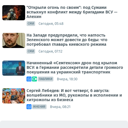
"Открыли огонь по своим": под Сумами
вспыхнул конфликт между бригадами ВСУ —
Алехин
Сегодня, 05:48
СМИ
На Западе предупредили, что наглость
Зеленского может довести до беды: что
потребовал главарь киевского режима
Сегодня, 07:12
СМИ
Начиненный «Семтексом» дрон под крылом
ВСУ: в Германии рассекретили детали громкого
покушения на украинский транспортник
Вчера, 18:30
ПАБЛИКИ
Сергей Лебедев: И вот четверг, 6 августа:
волшебники из МО, рукожопы в исполнении и
хитрожопы из бизнеса
Вчера, 08:21
МНЕНИЯ