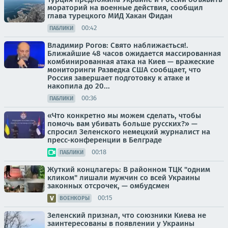
мораторий на военные действия, сообщил
глава турецкого МИД Хакан Фидан
00:42
ПАБЛИКИ
Владимир Рогов: Свято наближається!.
Ближайшие 48 часов ожидается массированная
комбинированная атака на Киев — вражеские
мониторинги Разведка США сообщает, что
Россия завершает подготовку к атаке и
накопила до 20...
00:36
ПАБЛИКИ
«Что конкретно мы можем сделать, чтобы
помочь вам убивать больше русских?» —
спросил Зеленского немецкий журналист на
пресс-конференции в Белграде
00:18
ПАБЛИКИ
Жуткий концлагерь: В районном ТЦК "одним
кликом" лишали мужчин со всей Украины
законных отсрочек, — омбудсмен
00:15
ВОЕНКОРЫ
Зеленский признал, что союзники Киева не
заинтересованы в появлении у Украины