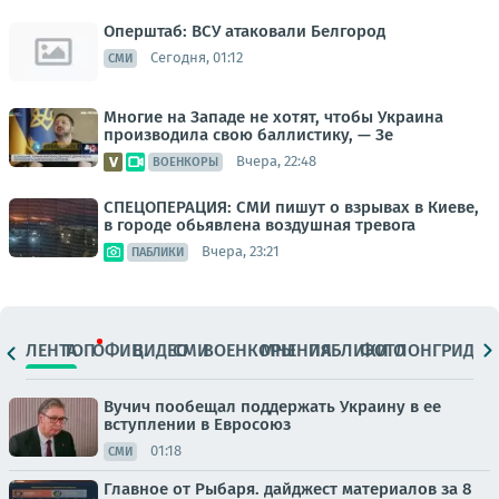
Оперштаб: ВСУ атаковали Белгород
Сегодня, 01:12
СМИ
Многие на Западе не хотят, чтобы Украина
производила свою баллистику, — Зе
Вчера, 22:48
ВОЕНКОРЫ
СПЕЦОПЕРАЦИЯ: СМИ пишут о взрывах в Киеве,
в городе обьявлена воздушная тревога
Вчера, 23:21
ПАБЛИКИ
ЛЕНТА
ТОП
ОФИЦ.
ВИДЕО
СМИ
ВОЕНКОРЫ
МНЕНИЯ
ПАБЛИКИ
ФОТО
ЛОНГРИДЫ
Вучич пообещал поддержать Украину в ее
вступлении в Евросоюз
01:18
СМИ
Главное от Рыбаря. дайджест материалов за 8