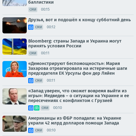
баллистики
00:15
СМИ
Друзья, вот и подошёл к концу субботний день
00:12
СМИ
Bloomberg: страны Запада и Украина могут
принять условия России
00:11
СМИ
«Демонстрируют беспомощность»: Мария
Захарова отреагировала на истеричные шаги
председателя ЕК Урсулы фон дер Ляйен
00:11
СМИ
«Запад уверен, что сможет вовремя выйти из
игры»: Медведев – о ситуации на Украине и ее
пересечениях с конфликтом с Грузией
00:10
СМИ
Американцы из ФБР попадали: на Украине
украли 42 млрд долларов помощи Запада
00:10
СМИ