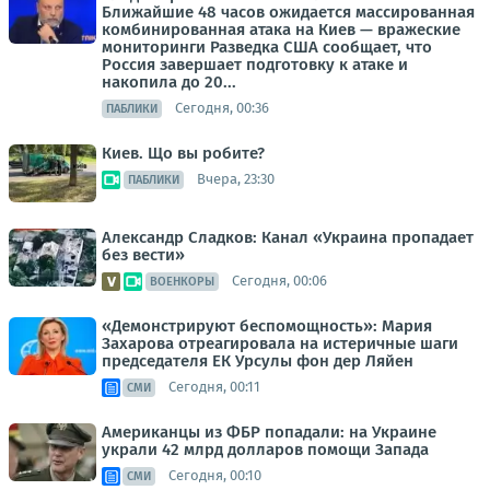
Ближайшие 48 часов ожидается массированная
комбинированная атака на Киев — вражеские
мониторинги Разведка США сообщает, что
Россия завершает подготовку к атаке и
накопила до 20...
Сегодня, 00:36
ПАБЛИКИ
Киев. Що вы робите?
Вчера, 23:30
ПАБЛИКИ
Александр Сладков: Канал «Украина пропадает
без вести»
Сегодня, 00:06
ВОЕНКОРЫ
«Демонстрируют беспомощность»: Мария
Захарова отреагировала на истеричные шаги
председателя ЕК Урсулы фон дер Ляйен
Сегодня, 00:11
СМИ
Американцы из ФБР попадали: на Украине
украли 42 млрд долларов помощи Запада
Сегодня, 00:10
СМИ