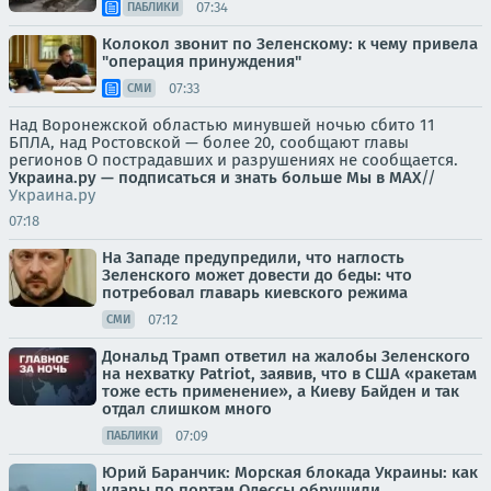
07:34
ПАБЛИКИ
Колокол звонит по Зеленскому: к чему привела
"операция принуждения"
07:33
СМИ
Над Воронежской областью минувшей ночью сбито 11
БПЛА, над Ростовской — более 20, сообщают главы
регионов О пострадавших и разрушениях не сообщается.
Украина.ру — подписаться и знать больше
Мы в MAX
//
Украина.ру
07:18
На Западе предупредили, что наглость
Зеленского может довести до беды: что
потребовал главарь киевского режима
07:12
СМИ
Дональд Трамп ответил на жалобы Зеленского
на нехватку Patriot, заявив, что в США «ракетам
тоже есть применение», а Киеву Байден и так
отдал слишком много
07:09
ПАБЛИКИ
Юрий Баранчик: Морская блокада Украины: как
удары по портам Одессы обрушили