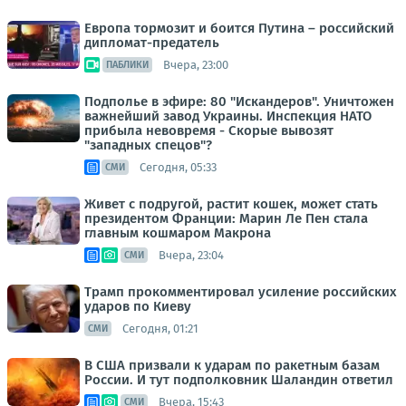
Европа тормозит и боится Путина – российский
дипломат-предатель
Вчера, 23:00
ПАБЛИКИ
Подполье в эфире: 80 "Искандеров". Уничтожен
важнейший завод Украины. Инспекция НАТО
прибыла невовремя - Скорые вывозят
"западных спецов"?
Сегодня, 05:33
СМИ
Живет с подругой, растит кошек, может стать
президентом Франции: Марин Ле Пен стала
главным кошмаром Макрона
Вчера, 23:04
СМИ
Трамп прокомментировал усиление российских
ударов по Киеву
Сегодня, 01:21
СМИ
В США призвали к ударам по ракетным базам
России. И тут подполковник Шаландин ответил
Вчера, 15:43
СМИ