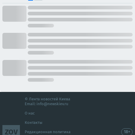
© Лента новостей Киева
Email:
info@newskiev.ru
О нас
Контакты
ZOV
18+
Редакционная политика