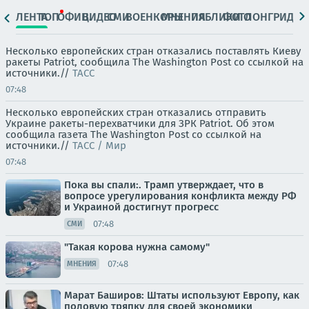
ЛЕНТА
ТОП
ОФИЦ.
ВИДЕО
СМИ
ВОЕНКОРЫ
МНЕНИЯ
ПАБЛИКИ
ФОТО
ЛОНГРИДЫ
Несколько европейских стран отказались поставлять Киеву
ракеты Patriot, сообщила The Washington Post со ссылкой на
источники.//
ТАСС
07:48
Несколько европейских стран отказались отправить
Украине ракеты-перехватчики для ЗРК Patriot. Об этом
сообщила газета The Washington Post со ссылкой на
источники.//
ТАСС / Мир
07:48
Пока вы спали:. Трамп утверждает, что в
вопросе урегулирования конфликта между РФ
и Украиной достигнут прогресс
07:48
СМИ
"Такая корова нужна самому"
07:48
МНЕНИЯ
Марат Баширов: Штаты используют Европу, как
половую тряпку для своей экономики