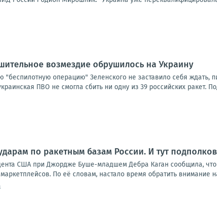
ушительное возмездие обрушилось на Украину
 "беспилотную операцию" Зеленского не заставило себя ждать, пиш
 украинская ПВО не смогла сбить ни одну из 39 российских ракет. По
ударам по ракетным базам России. И тут подполко
дента США при Джордже Буше-младшем Дебра Каган сообщила, что
маркетплейсов. По её словам, настало время обратить внимание на р
3