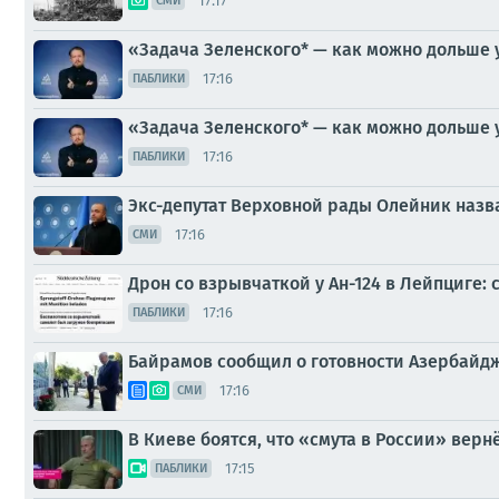
17:17
СМИ
«Задача Зеленского* — как можно дольше 
17:16
ПАБЛИКИ
«Задача Зеленского* — как можно дольше 
17:16
ПАБЛИКИ
Экс-депутат Верховной рады Олейник наз
17:16
СМИ
Дрон со взрывчаткой у Ан-124 в Лейпциге:
17:16
ПАБЛИКИ
Байрамов сообщил о готовности Азербайдж
17:16
СМИ
В Киеве боятся, что «смута в России» верн
17:15
ПАБЛИКИ