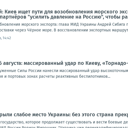
: Киев ищет пути для возобновления морского экс
партнёров "усилить давление на Россию", чтобы р
обновления морского экспорта: глава МИД Украины Андрей Сибига 
ставки через Чёрное море. В восстановлении экспортных маршруто
, 14:42
6 августа: массированный удар по Киеву, «Торнадо
оруженные Силы России нанесли массированный удар высокоточным
я и портовых зонах расчеты реактивных беспилотников...
рыли слабое место Украины: без этого страна пре
 государство, которое продолжает существовать и вести боевые д
ИД России Родион Мирошник. "Украина уже переквалифицировалась