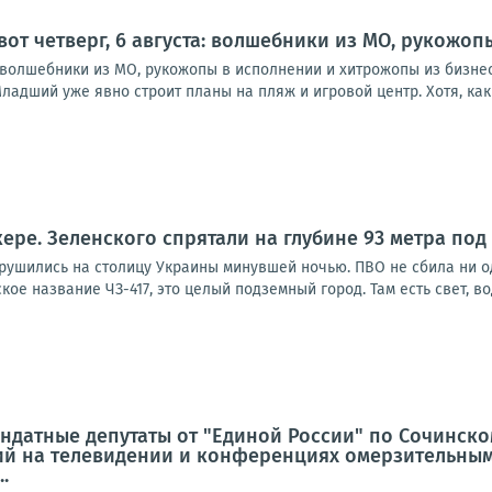
 вот четверг, 6 августа: волшебники из МО, рукожо
а: волшебники из МО, рукожопы в исполнении и хитрожопы из бизне
ладший уже явно строит планы на пляж и игровой центр. Хотя, как в
1
кере. Зеленского спрятали на глубине 93 метра под
брушились на столицу Украины минувшей ночью. ПВО не сбила ни о
ое название ЧЗ-417, это целый подземный город. Там есть свет, вод
ндатные депутаты от "Единой России" по Сочинско
й на телевидении и конференциях омерзительным
.