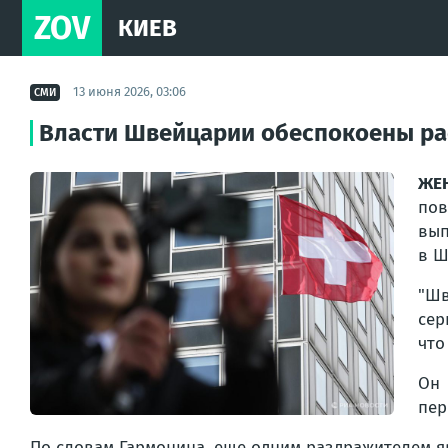
ZOV
КИЕВ
13 июня 2026, 03:06
СМИ
Власти Швейцарии обеспокоены рас
ЖЕН
пов
вып
в Ш
"Шв
сер
что
Он 
пер
По словам Гармонина, еще одним раздражителем я