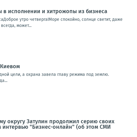
пы в исполнении и хитрожопы из бизнеса
саДоброе утро четверга!Море спокойно, солнце светит, даже
сегда, может...
 Киевом
дной цели, а охрана завела главу режима под землю.
а...
му округу Затулин продолжил серию своих
 интервью "Бизнес-онлайн" (об этом СМИ