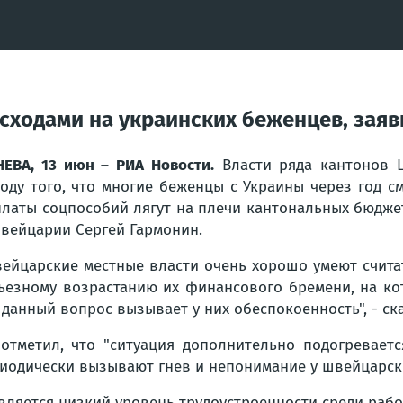
ходами на украинских беженцев, заяв
ЕВА, 13 июн – РИА Новости.
Власти ряда кантонов 
оду того, что многие беженцы с Украины через год 
латы соцпособий лягут на плечи кантональных бюдже
вейцарии Сергей Гармонин.
ейцарские местные власти очень хорошо умеют считать
ьезному возрастанию их финансового бремени, на ко
 данный вопрос вызывает у них обеспокоенность", - ск
отметил, что "ситуация дополнительно подогревает
иодически вызывают гнев и непонимание у швейцарск
вляется низкий уровень трудоустроенности среди раб