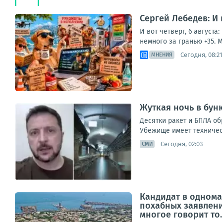
Сергей Лебедев: И
И вот четверг, 6 август
немного за гранью +35. М
Сегодня, 08:2
МНЕНИЯ
Жуткая ночь в бун
Десятки ракет и БПЛА о
Убежище имеет техническ
Сегодня, 02:03
СМИ
Кандидат в однома
похабных заявлени
многое говорит то..