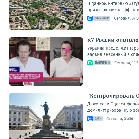
В данном интервью Зату
призывающих к эффектив
Сегодня, 07:0
ПАБЛИКИ
«У России «потоло
Украина продолжит терр
заявил внесенный в спис
Сегодня, 11:3
ПАБЛИКИ
"Контролировать О
Даже если Одесса формал
демилитаризованную зону
Сегодня, 04:30
СМИ