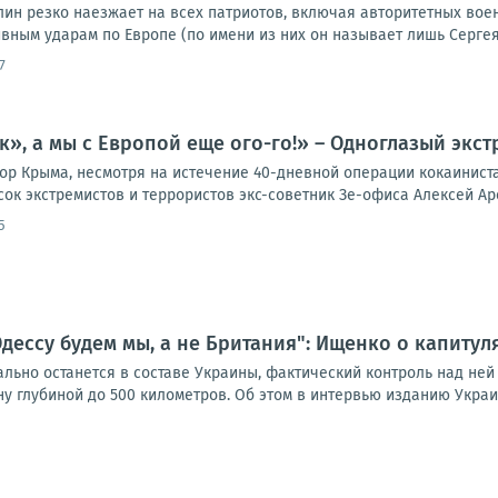
лин резко наезжает на всех патриотов, включая авторитетных вое
ным ударам по Европе (по имени из них он называет лишь Сергея 
7
к», а мы с Европой еще ого-го!» – Одноглазый экст
ор Крыма, несмотря на истечение 40-дневной операции кокаинист
ок экстремистов и террористов экс-советник Зе-офиса Алексей Аре
5
дессу будем мы, а не Британия": Ищенко о капиту
ьно останется в составе Украины, фактический контроль над ней п
 глубиной до 500 километров. Об этом в интервью изданию Украин