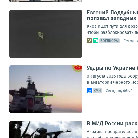
Евгений Поддубный
призвал западных 
Киев ищет пути для воз
чтобы разблокировать по
Сегодня
ВОЕНКОРЫ
Удары по Украине 
6 августа 2026 года Во
в акватории Черного мор
Сегодня, 06:42
СМИ
В МИД России раск
Украина превратилась в
по особым поручениям М