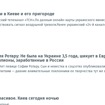
 в Киеве и его пригороде
ский телеканал «ТСН».По данным онлайн-карты украинского минис
твовать сигнал воздушной тревоги.Ранее украинский «24-й канал» 
 Ротару: Не была на Украине 3,5 года, шикует в Ев
ллионы, заработанные в России
лет певице Софии Ротару. Сын и невестка в соцсетях опубликовал
кетами — давние внимательные поклонники ее творчества тут же в
расивое. Киев сегодня ночью
ночью.