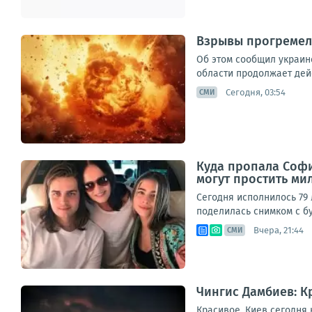
Взрывы прогремели
Об этом сообщил украин
области продолжает дейс
Сегодня, 03:54
СМИ
Куда пропала София
могут простить ми
Сегодня исполнилось 79 
поделилась снимком с бу
Вчера, 21:44
СМИ
Чингис Дамбиев: К
Красивое. Киев сегодня 