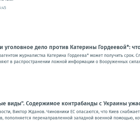
5:45
и уголовное дело против Катерины Гордеевой*: чт
оагентом журналистка Катерина Гордеева* может получить срок. С
няют в распространении ложной информации о Вооруженных силах 
ые виды". Содержимое контрабанды с Украины ужа
вости, Виктор Жданов. Чиновники ЕС опасаются, что Киев снабжа
ов, пополняется перенаправленной западной военной помощью, кот