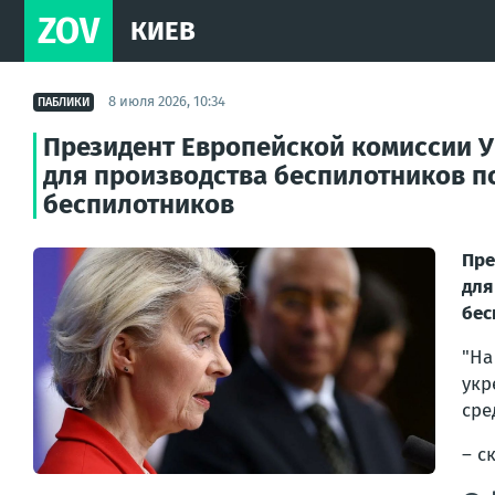
ZOV
КИЕВ
8 июля 2026, 10:34
ПАБЛИКИ
Президент Европейской комиссии У
для производства беспилотников п
беспилотников
Пре
для
бес
"На
укр
сре
– с