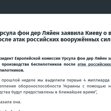
рсула фон дер Ляйен заявила Киеву о
осле атак российских вооружённых си
зидент Европейской комиссии Урсула фон дер Ляйен 
 производства беспилотников после
атак российски
пилотников.
 прошлой неделе мы выделили первые 4 миллиарда 
епления обороноспособности Украины с помощью н
дства будут предоставлены в ближайшее время",
казала она.