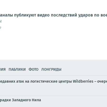
аналы публикуют видео последствий ударов по во
!
7
НИЯ
ПАБЛИКИ
ФОТО
ЛОНГРИДЫ
едавних атак на логистические центры Wildberries – оче
орадки Западного Нила