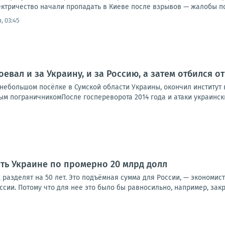
ктричество начали пропадать в Киеве после взрывов — жалобы пос
, 03:45
оевал и за Украину, и за Россию, а затем отбился 
ебольшом посёлке в Сумской области Украины, окончил институт в
м пограничникомПосле госпереворота 2014 года и атаки украинских
ить Украине по промерно 20 млрд долл
х разделят на 50 лет. Это подъёмная сумма для России, — экономис
оссии. Потому что для нее это было бы равносильно, например, закр