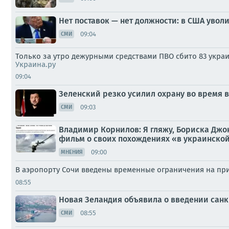
Нет поставок — нет должности: в США уво
09:04
СМИ
Только за утро дежурными средствами ПВО сбито 83 укра
Украина.ру
09:04
Зеленский резко усилил охрану во время в
09:03
СМИ
Владимир Корнилов: Я гляжу, Бориска Джон
фильм о своих похождениях «в украинской 
09:00
МНЕНИЯ
В аэропорту Сочи введены временные ограничения на пр
08:55
Новая Зеландия объявила о введении сан
08:55
СМИ