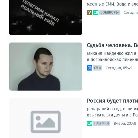
местные СМИ. Вода и эле
Сегодня
ВОЕНКОРЫ
Судьба человека. В
Михаил Найденко жил в н
в погранвойсках линейны
Сегодня, 05:49
СМИ
Россия будет плат
репараций в год, если и
взыскать эти деньги с Р
Вчера, 20:48
ПАБЛИКИ