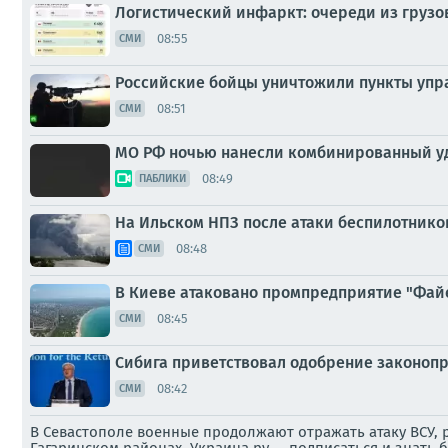
Логистический инфаркт: очереди из груз
08:55
СМИ
Российские бойцы уничтожили пункты упр
08:51
СМИ
МО РФ ночью нанесли комбинированный уда
08:49
ПАБЛИКИ
На Ильском НПЗ после атаки беспилотнико
08:48
СМИ
В Киеве атаковано промпредприятие "Файе
08:45
СМИ
Сибига приветствовал одобрение законопр
08:42
СМИ
В Севастополе военные продолжают отражать атаку ВСУ, 