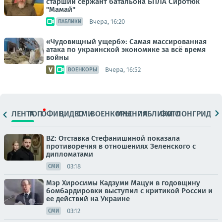
старший сержант батальона БПЛА Сиротюк
"Мамай"
Вчера, 16:20
ПАБЛИКИ
«Чудовищный ущерб»: Самая массированная
атака по украинской экономике за всё время
войны
Вчера, 16:52
ВОЕНКОРЫ
ЛЕНТА
ТОП
ОФИЦ.
ВИДЕО
СМИ
ВОЕНКОРЫ
МНЕНИЯ
ПАБЛИКИ
ФОТО
ЛОНГРИДЫ
BZ: Отставка Стефанишиной показала
противоречия в отношениях Зеленского с
дипломатами
03:18
СМИ
Мэр Хиросимы Кадзуми Мацуи в годовщину
бомбардировки выступил с критикой России и
ее действий на Украине
03:12
СМИ