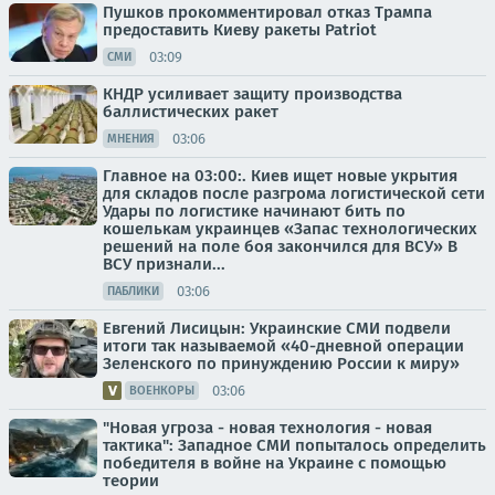
Пушков прокомментировал отказ Трампа
предоставить Киеву ракеты Patriot
03:09
СМИ
КНДР усиливает защиту производства
баллистических ракет
03:06
МНЕНИЯ
Главное на 03:00:. Киев ищет новые укрытия
для складов после разгрома логистической сети
Удары по логистике начинают бить по
кошелькам украинцев «Запас технологических
решений на поле боя закончился для ВСУ» В
ВСУ признали...
03:06
ПАБЛИКИ
Евгений Лисицын: Украинские СМИ подвели
итоги так называемой «40-дневной операции
Зеленского по принуждению России к миру»
03:06
ВОЕНКОРЫ
"Новая угроза - новая технология - новая
тактика": Западное СМИ попыталось определить
победителя в войне на Украине с помощью
теории