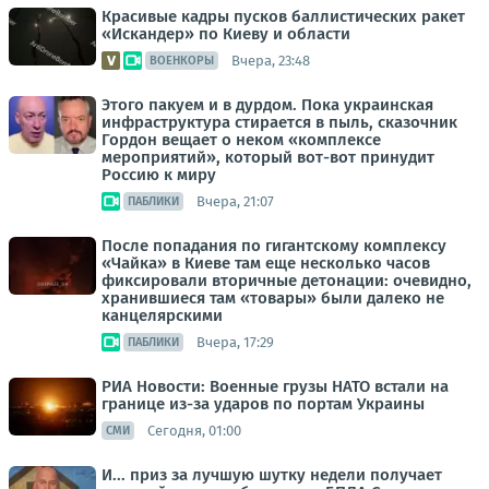
Красивые кадры пусков баллистических ракет
«Искандер» по Киеву и области
Вчера, 23:48
ВОЕНКОРЫ
Этого пакуем и в дурдом. Пока украинская
инфраструктура стирается в пыль, сказочник
Гордон вещает о неком «комплексе
мероприятий», который вот-вот принудит
Россию к миру
Вчера, 21:07
ПАБЛИКИ
После попадания по гигантскому комплексу
«Чайка» в Киеве там еще несколько часов
фиксировали вторичные детонации: очевидно,
хранившиеся там «товары» были далеко не
канцелярскими
Вчера, 17:29
ПАБЛИКИ
РИА Новости: Военные грузы НАТО встали на
границе из-за ударов по портам Украины
Сегодня, 01:00
СМИ
И... приз за лучшую шутку недели получает