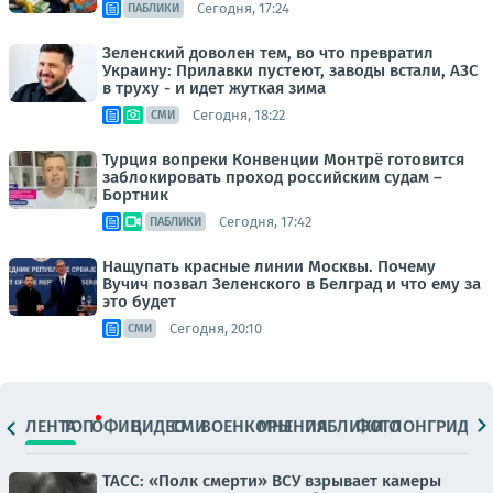
Сегодня, 17:24
ПАБЛИКИ
Зеленский доволен тем, во что превратил
Украину: Прилавки пустеют, заводы встали, АЗС
в труху - и идет жуткая зима
Сегодня, 18:22
СМИ
Турция вопреки Конвенции Монтрё готовится
заблокировать проход российским судам –
Бортник
Сегодня, 17:42
ПАБЛИКИ
Нащупать красные линии Москвы. Почему
Вучич позвал Зеленского в Белград и что ему за
это будет
Сегодня, 20:10
СМИ
ЛЕНТА
ТОП
ОФИЦ.
ВИДЕО
СМИ
ВОЕНКОРЫ
МНЕНИЯ
ПАБЛИКИ
ФОТО
ЛОНГРИДЫ
ТАСС: «Полк смерти» ВСУ взрывает камеры