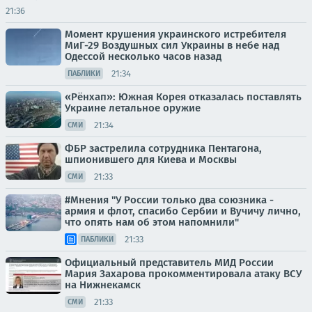
21:36
Момент крушения украинского истребителя
МиГ-29 Воздушных сил Украины в небе над
Одессой несколько часов назад
21:34
ПАБЛИКИ
«Рёнхап»: Южная Корея отказалась поставлять
Украине летальное оружие
21:34
СМИ
ФБР застрелила сотрудника Пентагона,
шпионившего для Киева и Москвы
21:33
СМИ
#Мнения "У России только два союзника -
армия и флот, спасибо Сербии и Вучичу лично,
что опять нам об этом напомнили"
21:33
ПАБЛИКИ
Официальный представитель МИД России
Мария Захарова прокомментировала атаку ВСУ
на Нижнекамск
21:33
СМИ