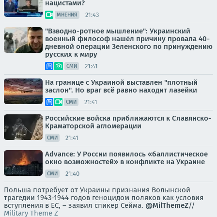
нацистами?
21:43
МНЕНИЯ
"Взводно-ротное мышление": Украинский
военный философ нашёл причину провала 40-
дневной операции Зеленского по принуждению
русских к миру
21:41
СМИ
На границе с Украиной выставлен "плотный
заслон". Но враг всё равно находит лазейки
21:41
СМИ
Российские войска приближаются к Славянско-
Краматорской агломерации
21:41
СМИ
Advance: У России появилось «баллистическое
окно возможностей» в конфликте на Украине
21:40
СМИ
Польша потребует от Украины признания Волынской
трагедии 1943-1944 годов геноцидом поляков как условия
вступления в ЕС, – заявил спикер Сейма.
@MilThemeZ
//
Military Theme Z