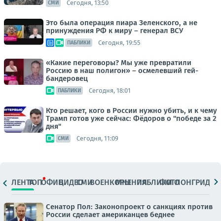
Сегодня, 13:50
СМИ
Это была операция пиара Зеленского, а не
принуждения РФ к миру – генерал ВСУ
Сегодня, 19:55
ПАБЛИКИ
«Какие переговоры? Мы уже превратили
Россию в наш полигон» – осмелевший гей-
бандеровец
Сегодня, 18:01
ПАБЛИКИ
Кто решает, кого в России нужно убить, и к чему
Трамп готов уже сейчас: Фёдоров о "победе за 2
дня"
Сегодня, 11:09
СМИ
ЛЕНТА
ТОП
ОФИЦ.
ВИДЕО
СМИ
ВОЕНКОРЫ
МНЕНИЯ
ПАБЛИКИ
ФОТО
ЛОНГРИДЫ
Сенатор Пол: Законопроект о санкциях против
России сделает американцев беднее