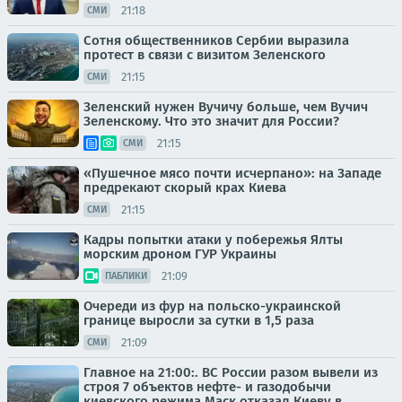
21:18
СМИ
Сотня общественников Сербии выразила
протест в связи с визитом Зеленского
21:15
СМИ
Зеленский нужен Вучичу больше, чем Вучич
Зеленскому. Что это значит для России?
21:15
СМИ
«Пушечное мясо почти исчерпано»: на Западе
предрекают скорый крах Киева
21:15
СМИ
Кадры попытки атаки у побережья Ялты
морским дроном ГУР Украины
21:09
ПАБЛИКИ
Очереди из фур на польско-украинской
границе выросли за сутки в 1,5 раза
21:09
СМИ
Главное на 21:00:. ВС России разом вывели из
строя 7 объектов нефте- и газодобычи
киевского режима Маск отказал Киеву в