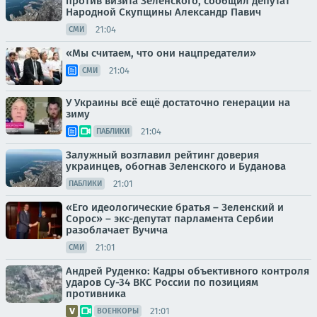
против визита Зеленского, сообщил депутат
Народной Скупщины Александр Павич
21:04
СМИ
«Мы считаем, что они нацпредатели»
21:04
СМИ
У Украины всё ещё достаточно генерации на
зиму
21:04
ПАБЛИКИ
Залужный возглавил рейтинг доверия
украинцев, обогнав Зеленского и Буданова
21:01
ПАБЛИКИ
«Его идеологические братья – Зеленский и
Сорос» – экс-депутат парламента Сербии
разоблачает Вучича
21:01
СМИ
Андрей Руденко: Кадры объективного контроля
ударов Су-34 ВКС России по позициям
противника
21:01
ВОЕНКОРЫ