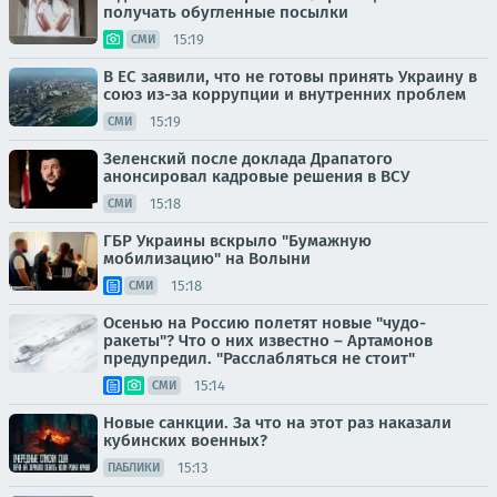
получать обугленные посылки
15:19
СМИ
В ЕС заявили, что не готовы принять Украину в
союз из-за коррупции и внутренних проблем
15:19
СМИ
Зеленский после доклада Драпатого
анонсировал кадровые решения в ВСУ
15:18
СМИ
ГБР Украины вскрыло "Бумажную
мобилизацию" на Волыни
15:18
СМИ
Осенью на Россию полетят новые "чудо-
ракеты"? Что о них известно – Артамонов
предупредил. "Расслабляться не стоит"
15:14
СМИ
Новые санкции. За что на этот раз наказали
кубинских военных?
15:13
ПАБЛИКИ