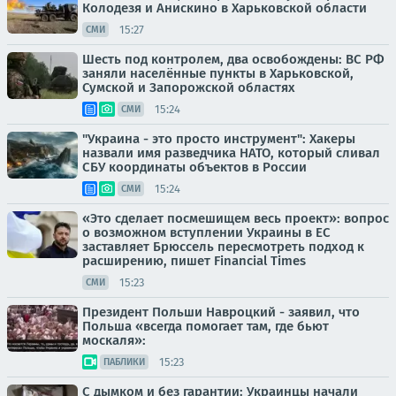
Колодезя и Анискино в Харьковской области
15:27
СМИ
Шесть под контролем, два освобождены: ВС РФ
заняли населённые пункты в Харьковской,
Сумской и Запорожской областях
15:24
СМИ
"Украина - это просто инструмент": Хакеры
назвали имя разведчика НАТО, который сливал
СБУ координаты объектов в России
15:24
СМИ
«Это сделает посмешищем весь проект»: вопрос
о возможном вступлении Украины в ЕС
заставляет Брюссель пересмотреть подход к
расширению, пишет Financial Times
15:23
СМИ
Президент Польши Навроцкий - заявил, что
Польша «всегда помогает там, где бьют
москаля»:
15:23
ПАБЛИКИ
С дымком и без гарантии: Украинцы начали