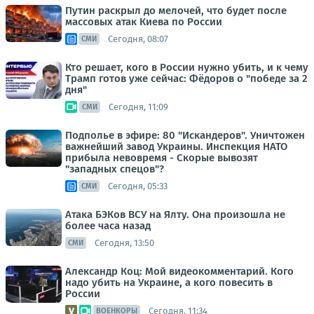
Путин раскрыл до мелочей, что будет после
массовых атак Киева по России
Сегодня, 08:07
СМИ
Кто решает, кого в России нужно убить, и к чему
Трамп готов уже сейчас: Фёдоров о "победе за 2
дня"
Сегодня, 11:09
СМИ
Подполье в эфире: 80 "Искандеров". Уничтожен
важнейший завод Украины. Инспекция НАТО
прибыла невовремя - Скорые вывозят
"западных спецов"?
Сегодня, 05:33
СМИ
Атака БЭКов ВСУ на Ялту. Она произошла не
более часа назад
Сегодня, 13:50
СМИ
Александр Коц: Мой видеокомментарий. Кого
надо убить на Украине, а кого повесить в
России
Сегодня, 11:34
ВОЕНКОРЫ