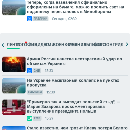
Теперь, когда назначения официально
оформлены на бумаге, можно пролить свет на
подоплёку перестановок в Минобороны
Сегодня, 02:30
ПАБЛИКИ
ЛЕНТА
ТОП
ОФИЦ.
ВИДЕО
СМИ
ВОЕНКОРЫ
МНЕНИЯ
ПАБЛИКИ
ФОТО
ЛОНГРИДЫ
Армия России нанесла неотвратимый удар по
объектам Украины
15:33
СМИ
На Украине масштабный коллапс на пунктах
пропуска
15:30
ПАБЛИКИ
"Примерно так и выглядит польский стыд", —
Мария Захарова прокомментировала
выступление президента Польши
15:29
СМИ
Стало известно, чем грозит Киеву потеря Белого