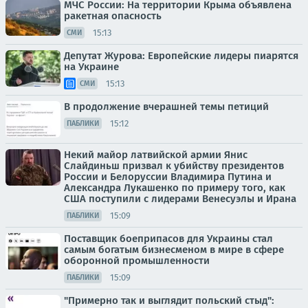
МЧС России: На территории Крыма объявлена
ракетная опасность
15:13
СМИ
Депутат Журова: Европейские лидеры пиарятся
на Украине
15:13
СМИ
В продолжение вчерашней темы петиций
15:12
ПАБЛИКИ
Некий майор латвийской армии Янис
Слайдиньш призвал к убийству президентов
России и Белоруссии Владимира Путина и
Александра Лукашенко по примеру того, как
США поступили с лидерами Венесуэлы и Ирана
15:09
ПАБЛИКИ
Поставщик боеприпасов для Украины стал
самым богатым бизнесменом в мире в сфере
оборонной промышленности
15:09
ПАБЛИКИ
"Примерно так и выглядит польский стыд":