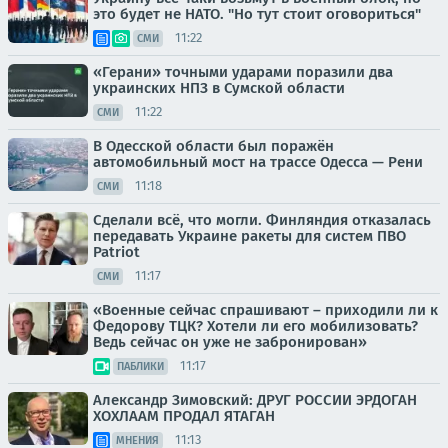
это будет не НАТО. "Но тут стоит оговориться"
11:22
СМИ
«Герани» точными ударами поразили два
украинских НПЗ в Сумской области
11:22
СМИ
В Одесской области был поражён
автомобильный мост на трассе Одесса — Рени
11:18
СМИ
Сделали всё, что могли. Финляндия отказалась
передавать Украине ракеты для систем ПВО
Patriot
11:17
СМИ
«Военные сейчас спрашивают – приходили ли к
Федорову ТЦК? Хотели ли его мобилизовать?
Ведь сейчас он уже не забронирован»
11:17
ПАБЛИКИ
Александр Зимовский: ДРУГ РОССИИ ЭРДОГАН
ХОХЛААМ ПРОДАЛ ЯТАГАН
11:13
МНЕНИЯ