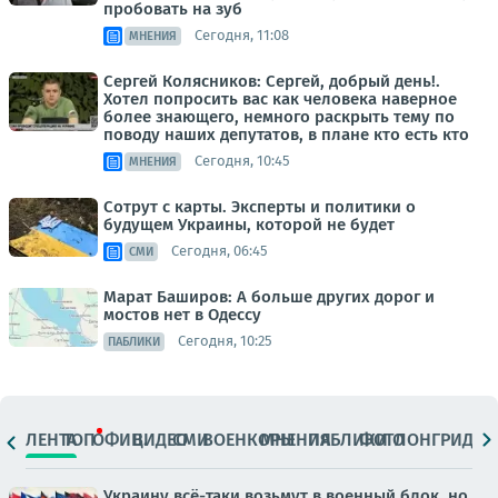
пробовать на зуб
Сегодня, 11:08
МНЕНИЯ
Сергей Колясников: Сергей, добрый день!.
Хотел попросить вас как человека наверное
более знающего, немного раскрыть тему по
поводу наших депутатов, в плане кто есть кто
Сегодня, 10:45
МНЕНИЯ
Сотрут с карты. Эксперты и политики о
будущем Украины, которой не будет
Сегодня, 06:45
СМИ
Марат Баширов: А больше других дорог и
мостов нет в Одессу
Сегодня, 10:25
ПАБЛИКИ
ЛЕНТА
ТОП
ОФИЦ.
ВИДЕО
СМИ
ВОЕНКОРЫ
МНЕНИЯ
ПАБЛИКИ
ФОТО
ЛОНГРИДЫ
Украину всё-таки возьмут в военный блок, но