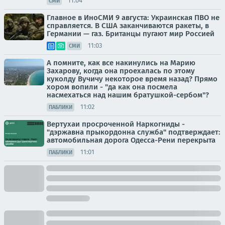
11:04
СМИ
Главное в ИноСМИ 9 августа: Украинская ПВО не
справляется. В США заканчиваются ракеты, в
Германии — газ. Британцы пугают мир Россией
11:03
СМИ
А помните, как все накинулись на Марию
Захарову, когда она проехалась по этому
куколду Вучичу некоторое время назад? Прямо
хором вопили - "да как она посмела
насмехаться над нашим братушкой-сербом"?
11:02
ПАБЛИКИ
Вертухаи просроченной Наркогниды -
"дэржавна прыкордонна служба" подтверждает:
автомобильная дорога Одесса-Рени перекрыта
11:01
ПАБЛИКИ