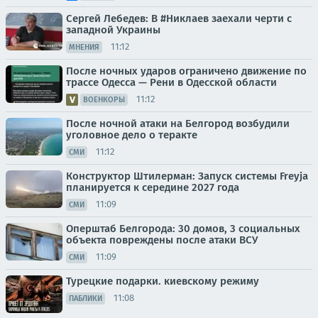
Сергей Лебедев: В #Никлаев заехали черти с
западной Украины
11:12
МНЕНИЯ
После ночных ударов ограничено движение по
трассе Одесса — Рени в Одесской области
11:12
ВОЕНКОРЫ
После ночной атаки на Белгород возбудили
уголовное дело о теракте
11:12
СМИ
Конструктор Штилерман: Запуск системы Freyja
планируется к середине 2027 года
11:09
СМИ
Оперштаб Белгорода: 30 домов, 3 социальных
объекта повреждены после атаки ВСУ
11:09
СМИ
Турецкие подарки. киевскому режиму
11:08
ПАБЛИКИ