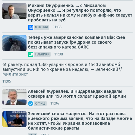
Михаил Онуфриенко: … с Михаилом
Онуфриенко …. Я регулярно повторяю, что
верить нельзя никому и любую инф-ию следует
пробовать на зуб
11:08
МНЕНИЯ
Теперь уже американская компания BlackSea
показывает запуск fpv дрона со своего
безэкипажного катера GARC
11:08
ПАБЛИКИ
61 ракету, понад 1560 ударных дронов и 1540 авиабомб
выпустили ВС РФ по Украине за неделю, — Зеленский//
Милитарист
11:05
Алексей Журавлев: В Нидерландах вандалы
осквернили 150 могил солдат Красной армии
11:04
ОФИЦ.
Зеленский снова жалуется.. На этот раз глава
киевского режима заявил, что на Западе многие
не хотят, чтобы Украина производила
баллистические ракеты