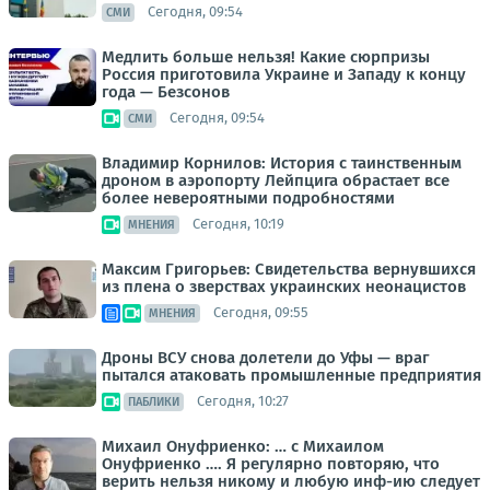
Сегодня, 09:54
СМИ
Медлить больше нельзя! Какие сюрпризы
Россия приготовила Украине и Западу к концу
года — Безсонов
Сегодня, 09:54
СМИ
Владимир Корнилов: История с таинственным
дроном в аэропорту Лейпцига обрастает все
более невероятными подробностями
Сегодня, 10:19
МНЕНИЯ
Максим Григорьев: Свидетельства вернувшихся
из плена о зверствах украинских неонацистов
Сегодня, 09:55
МНЕНИЯ
Дроны ВСУ снова долетели до Уфы — враг
пытался атаковать промышленные предприятия
Сегодня, 10:27
ПАБЛИКИ
Михаил Онуфриенко: … с Михаилом
Онуфриенко …. Я регулярно повторяю, что
верить нельзя никому и любую инф-ию следует